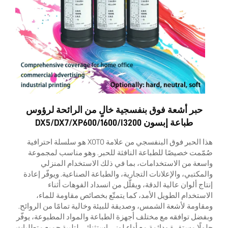
اتصل بنا
حبر أشعة فوق بنفسجية خالٍ من الرائحة لرؤوس
طباعة إبسون DX5/DX7/XP600/1600/i3200
هذا الحبر فوق البنفسجي من علامة XOTO هو سلسلة احترافية
صُمّمت خصيصًا للطباعة النافثة للحبر. وهو مناسب لمجموعة
واسعة من الاستخدامات، بما في ذلك الاستخدام المنزلي
والمكتبي، والإعلانات التجارية، والطباعة الصناعية. ويوفّر إعادة
إنتاج ألوان عالية الدقة، ويقلّل من انسداد الفوهات أثناء
الاستخدام الطويل الأمد، كما يتمتّع بخصائص مقاومة للماء،
ومقاومة لأشعة الشمس، وصديقة للبيئة وخالية تمامًا من الروائح.
وبفضل توافقه مع مختلف أجهزة الطباعة والمواد المطبوعة، يوفّر
حلولًا مستقرة ودائمة مع أداء لوني استثنائي لتلبية جميع متطلبات