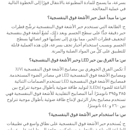
بسرعة، ما يسمح للمادة المطبوعة بالانتقال فورًا إلى الخطوة التالية
في عملية المعالجة.
س: ما مبدأ عمل حبر الأشعة فوق البنفسجية؟
ج: الطابعة التي تستخدم حبر الأشعة فوق البنفسجية ترشِّح قطرات
حبر دقيقة جدًّا على سطح الجسم. وبعد ذلك، تُشعّ أشعة فوق بنفسجية
لتجفيف قطرات الحبر، مما يؤدي إلى تصلُّبها فور اتصالها بسطح
الجسم. وبسبب استخدام أحبار تجف بسرعة، فإن هذه العملية قابلة
للتطبيق على كلٍّ من المواد الصلبة والمرنة.
س: ما الفرق بين حبر LED وحبر الأشعة فوق البنفسجية؟
أ: تكمن الفرق الجوهري بين مصابيح الأشعة فوق البنفسجية (UV)
ومصابيح الأشعة فوق البنفسجية LED في مصادر الضوء المستخدمة.
فمصابيح الأشعة فوق البنفسجية LED تستخدم الصمامات الثنائية
الباعثة للضوء (LEDs) لتوليد طاقة ضوئية بأطوال موجية تتراوح بين
٣٨٥ و٣٩٥ نانومترًا. أما المصابيح التقليدية للأشعة فوق البنفسجية فهي
تستخدم مصابيح بخار الزئبق لإنتاج طاقة ضوئية بأطوال موجية تتراوح
بين ٢٦٠ و٤٤٠ نانومترًا.
س: ما استخدام حبر الأشعة فوق البنفسجية؟
ج: يُستخدم حبر الأشعة فوق البنفسجية على نطاق واسع في تطبيقات
الطباعة الصناعية والتجارية. سواء كنت بحاجة إلى طباعة على عبوات