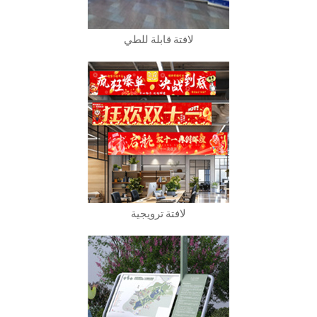
لافتة قابلة للطي
لافتة ترويجية