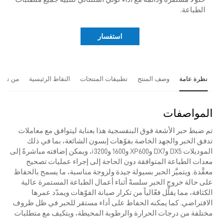
الطباعة.
استفسار
نظرة عامة
وصف المنتج
تطبيقات المنتجات
النقاط الرئيسية
من نحن
المواصفات
تم ضبط حبر الأشعة فوق البنفسجية هذا بعناية ليتوافق مع معاملات
تدفق الحبر والجهد الخاصة بفوّهات إبسون الشائعة، بما في ذلك
الموديلات DX5 وDX7 وXP600 و1600 وi3200، ويمكن إضافته مباشرةً إلى
معدات الطباعة المتوافقة دون الحاجة إلى إجراء عمليات تصحيح
معقَّدة. ويتميَّز الحبر بسيولة جيدة ولزوجة مناسبة، ما يسمح بالحفاظ
على حالة خروج الحبر سلسةً أثناء أعمال الطباعة المستمرة عالية
الكثافة، مما يقلِّل فعّالياً من تكرار صيانة الفوّهات ويمدّد عمرها
الافتراضي. كما يمكنه الحفاظ على أداء مستقر للحبر في ظل ظروف
مختلفة من درجات الحرارة والرطوبة المحيطة، ويتكيف مع متطلبات