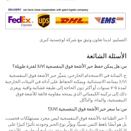
التسليم: لدينا تعاون وثيق مع شركة لوجستية كبرى
الأسئلة الشائعة
س: هل يمكن حفظ حبر الأشعة فوق البنفسجية (UV) لفترة طويلة؟
ج: المتانة في الاستخدام الخارجي: يتميَّز حبر الأشعة فوق البنفسجية
(UV) بمتانته الاستثنائية. ويمكنه الحفاظ على أدائه في البيئات الخارجية
لمدة ٥–٧ سنوات أو أكثر دون الحاجة إلى طبقة غشائية واقية. ويعزى
ذلك إلى تركيبه الكيميائي الذي يمنحه مقاومة فائقة للأشعة فوق
البنفسجية، والماء، والتآكل.
س: ما سعر حبر الأشعة فوق البنفسجية (UV)؟
أ: حبر الطباعة بالأشعة فوق البنفسجية ليس مجرد مستهلكات فحسب،
بل هو أيضًا باهظ الثمن نسبيًّا. ويؤثِّر نوع الحبر وجودته تأثيرًا كبيرًا على
التكلفة والنتيجة النهائية للمواد المطبوعة. وتتراوح أسعار حبر الأشعة