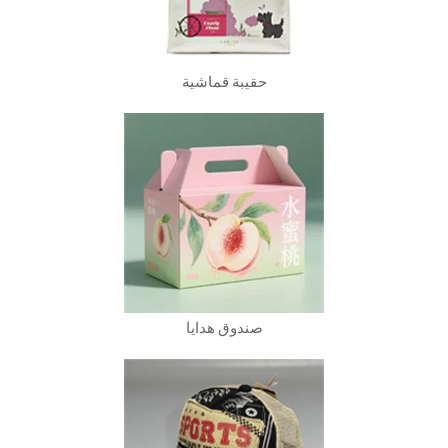
حقيبة قماشية
صندوق هدايا