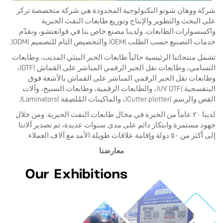
شركة ووهان شوتو التكنولوجية المحدودة هي شركة متخصصة تركز
على البحث والتطوير والإنتاج وتوزيع طابعات النفث الحبرية
واكسسوارات الطابعات. ولدينا مصنع خاص بنا في قوانغتشو، ونقدّم
خدمات التصنيع حسب الطلب (OEM) والتخصيص التام للتصميم (ODM).
تشمل منتجاتنا الرئيسية حالياً طابعات الحبر البيئي المذيب، وطابعات
التسامي، وطابعات نقل الحبر الرقمي المباشر على القماش (DTF)،
وطابعات نقل الحبر الرقمي المباشر على القماش بالأشعة فوق
البنفسجية (UV DTF)، والطابعات الرقمية، وطابعات النسيج، وآلات
القص والرسم (Cutter plotter)، والماكينات المُلصِقة (Laminators).
لدينا ٢٠ عاماً من الخبرة في مجال طابعات النفث الحبرية. ومن خلال
جهود مستمرة وابتكار دائم على مدى سنوات عديدة، تم تصدير آلاتنا
إلى أكثر من ٥٠ دولة وإقامة علاقات طويلة الأمد مع آلاف العملاء.
معارضنا