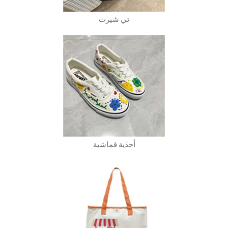
تي شيرت
أحذية قماشية