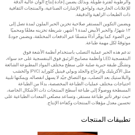
والرطوبة لفترة طويلة. وبذلك يضمن إعادة إنتاج ألوان عالية الدقة
للإعلانات الخارجية، ولواحق الإشارات الصناعية، والمنتجات الثقافية
ذات الطبعات الزاهية والدقيقة.
ويضمن التكوين المستقر صلاحية تخزين الحبر الملون لمدة تصل إلى
١٢ شهرًا، والحبر الأبيض لمدة ٦ أشهر، شريطة تخزينه مغلقًا ومحميًا
من الضوء. كما يوفّر أداءً متسقًا عبر الدفعات المختلفة، ويضمن جودةً
موثوقةً لكل مهمة طباعة.
تدعم هذه الحبر عملية التصلب باستخدام أنظمة الأشعة فوق
البنفسجية LED وأنظمة مصابيح الزئبق فوق البنفسجية على حد سواء،
وتشكّل طبقة حبرية صلبة على سطح مختلف المواد المطبوعة الشائعة
مثل الأكريليك والزجاج والجلد وبولي فينيل كلورايد (PVC) والخشب
والبلاستيك بعد التصلب، مع التصاق جيّد لا يسهل انفصاله. ويمكنها تلبية
احتياجات مختلف عمليات الطباعة المخصصة، بدءًا من الطباعة
المسطحة ووصولًا إلى طباعة أسطح المنتجات ذات الأشكال الخاصة،
حيث توفر تأثير طباعة مستقر، وتساعد مصنّعي المعدات الطباعية على
تحسين معدل مؤهلات المنتجات وكفاءة الإنتاج.
تطبيقات المنتجات