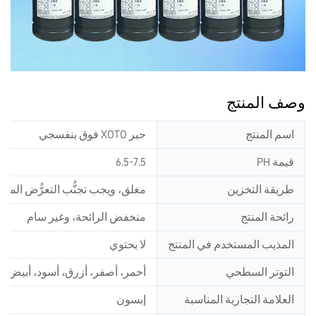
وصف المنتج
اسم المنتج
حبر XOTO فوق بنفسجي
قيمة PH
6.5-7.5
طريقة التخزين
مغلق، ويجب تجنُّب التعرُّض الم
رائحة المنتج
منخفض الرائحة، وغير سام
المذيب المستخدم في المنتج
لا يحتوي
التوتر السطحي
أحمر، أصفر، أزرق، أسود، أبيض، ل
العلامة التجارية المناسبة
إبسون