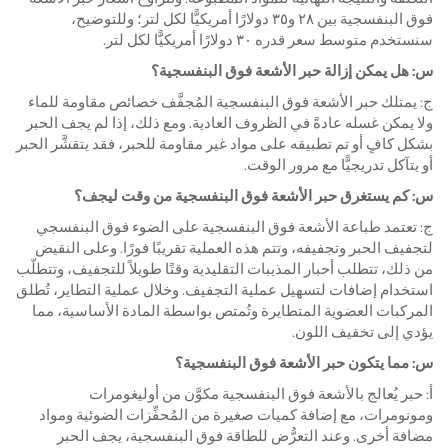
فوق البنفسجية بين ٢٨ و٣٥ دولارًا أمريكيًّا لكل لتر؛ وللتوضيح،
سنستخدم متوسط سعر قدره ٣٠ دولارًا أمريكيًّا لكل لتر.
س: هل يمكن إزالة حبر الأشعة فوق البنفسجية؟
ج: يمتلك حبر الأشعة فوق البنفسجية المُجفَّف خصائص مقاومة للماء
ولا يمكن غسله عادةً في الظروف العادية. ومع ذلك، إذا لم يجف الحبر
بشكل كافٍ أو تم تطبيقه على مواد غير مقاومة للحبر، فقد يتقشَّر الحبر
أو يتآكل تدريجيًّا مع مرور الوقت.
س: كم يستغرق حبر الأشعة فوق البنفسجية من وقت ليجف؟
ج: تعتمد طباعة الأشعة فوق البنفسجية على الضوء فوق البنفسجي
لتجفيف الحبر وتجفيفه، وتتم هذه العملية تقريبًا فورًا. وعلى النقيض
من ذلك، تتطلب أحبار المذيبات التقليدية وقتًا طويلاً للتجفيف، وتتطلّب
استخدام إضافات لتسهيل عملية التجفيف. وخلال عملية التطاير، تُطلق
المركبات العضوية المتطايرة وتُمتص بواسطة المادة الأساسية، مما
يؤدي إلى تخفيف اللون.
س: مما يتكون حبر الأشعة فوق البنفسجية؟
أ: حبر يُعالج بالأشعة فوق البنفسجية مكوَّن من أوليغومرات
ومونومرات، مع إضافة كميات صغيرة من المُحفِّزات الضوئية ومواد
مضافة أخرى. وعند التعرُّض للطاقة فوق البنفسجية، يجف الحبر