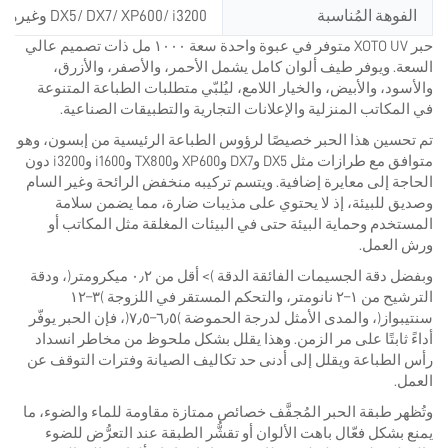
الفوهة المُناسبة
DX5/ DX7/ XP600/ i3200 وغيرها من الفوهات
حبر XOTO UV متوفر في عبوة واحدة سعة ١٠٠٠ مل ذات تصميم عالي
السعة. ويوفر طيف ألوان كامل يشمل الأحمر، والأصفر، والأزرق،
والأسود، والأبيض، والخيار اللامع، ليُلبّي متطلبات الطباعة المتنوعة
في المكاتب المنزلية والإعلانات التجارية والتطبيقات الصناعية.
تم تحسين هذا الحبر خصيصًا لرؤوس الطباعة الرئيسية من إبسون، وهو
متوافق مع طرازات مثل DX5 وDX7 وXP600 وTX800 وi1600 وi3200 دون
الحاجة إلى معايرة إضافية. ويتسم تركيبه منخفض الرائحة وغير السام
وصديق للبيئة، إذ لا يحتوي على مذيبات ضارة، مما يضمن سلامة
المستخدم وحماية البيئة حتى في البيئات المغلقة مثل المكاتب أو
ورش العمل.
وبفضل دقة الجسيمات الفائقة الدقة (< أقل من ٠٫٢ ميكرومتر)، ودقة
الترشيح من ١–٢ نانومتر، والتحكم المستقر في اللزوجة (٣–١٢
سنتيبواز)، والمدى الأمثل لدرجة الحموضة (٦٫٥–٧٫٥)، فإن الحبر يوفّر
أداءً ثابتًا على مر الزمن. وهذا يقلل بشكل ملحوظ من مخاطر انسداد
رأس الطباعة ويقلل إلى أدنى حد تكاليف الصيانة وفترات التوقف عن
العمل.
وتُظهر طبقة الحبر المُجفَّف خصائص ممتازة مقاومة للماء والضوء، ما
يمنع بشكل فعّال باهت الألوان أو تقشُّر الطبقة عند التعرُّض للضوء