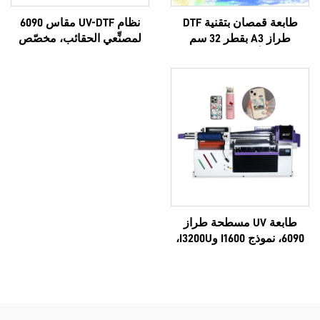
طابعة قمصان بتقنية DTF
نظام UV-DTF مقاس 6090
طراز A3 بقطر 32 سم
لمصنِّعي الحقائب، مخصّص
ومزودة برأسين مزدوجين من
للشعار حسب الطلب، فاخر
طراز XP600 ورؤوس i1600A1
متعدد الوظائف، متوافق مع
طابعات إبسون ثلاثية الأبعاد،
عالي الجودة، تصنيع حسب
الطلب (OEM)، من أكثر
المنتجات رواجًا، كامل الطراز
6090
طابعة UV مسطحة طراز
6090، نموذج I1600 وI3200U،
شاملة الكل في واحد (UV،
DTF)، مقاس A3 وA2، بكرات،
بـ8 ألوان، آلة لاصقة فورية مع
فيلم AB، طراز 6090