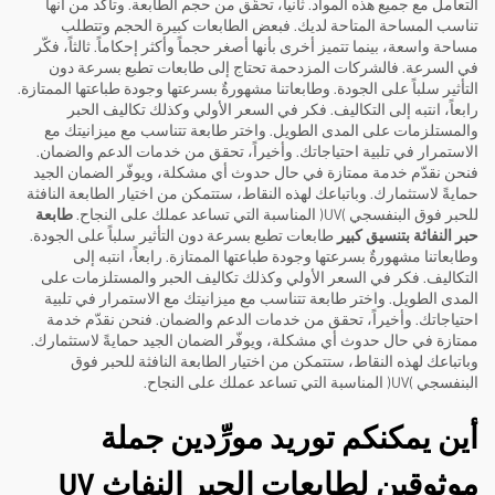
التعامل مع جميع هذه المواد. ثانياً، تحقّق من حجم الطابعة. وتأكد من أنها
تناسب المساحة المتاحة لديك. فبعض الطابعات كبيرة الحجم وتتطلب
مساحة واسعة، بينما تتميز أخرى بأنها أصغر حجماً وأكثر إحكاماً. ثالثاً، فكّر
في السرعة. فالشركات المزدحمة تحتاج إلى طابعات تطبع بسرعة دون
التأثير سلباً على الجودة. وطابعاتنا مشهورةٌ بسرعتها وجودة طباعتها الممتازة.
رابعاً، انتبه إلى التكاليف. فكر في السعر الأولي وكذلك تكاليف الحبر
والمستلزمات على المدى الطويل. واختر طابعة تتناسب مع ميزانيتك مع
الاستمرار في تلبية احتياجاتك. وأخيراً، تحقق من خدمات الدعم والضمان.
فنحن نقدّم خدمة ممتازة في حال حدوث أي مشكلة، ويوفّر الضمان الجيد
حمايةً لاستثمارك. وباتباعك لهذه النقاط، ستتمكن من اختيار الطابعة النافثة
للحبر فوق البنفسجي (UV) المناسبة التي تساعد عملك على النجاح.
طابعة
حبر النفاثة بتنسيق كبير
طابعات تطبع بسرعة دون التأثير سلباً على الجودة.
وطابعاتنا مشهورةٌ بسرعتها وجودة طباعتها الممتازة. رابعاً، انتبه إلى
التكاليف. فكر في السعر الأولي وكذلك تكاليف الحبر والمستلزمات على
المدى الطويل. واختر طابعة تتناسب مع ميزانيتك مع الاستمرار في تلبية
احتياجاتك. وأخيراً، تحقق من خدمات الدعم والضمان. فنحن نقدّم خدمة
ممتازة في حال حدوث أي مشكلة، ويوفّر الضمان الجيد حمايةً لاستثمارك.
وباتباعك لهذه النقاط، ستتمكن من اختيار الطابعة النافثة للحبر فوق
البنفسجي (UV) المناسبة التي تساعد عملك على النجاح.
أين يمكنكم توريد مورِّدين جملة
موثوقين لطابعات الحبر النفاث UV