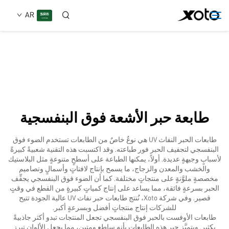
AR
من نحن
المنتجات
طابعة حبر الأشعة فوق البنفسجية
الأخبار
طابعات الحبر النفاث UV هي نوعٌ خاصٌ من الطابعات تستخدم الضوء فوق
البنفسجي لتجفيف الحبر فور طباعته. وقد اكتسبت هذه التقنية شعبيةً كبيرةً
الخدمات
لأسبابٍ وجيهةٍ عديدة. أولاً، يمكنها الطباعة على أسطحٍ متنوعةٍ مثل البلاستيك
والخشب والمعدن والزجاج، ما يسمح بإنتاج لافتاتٍ وأسمالٍ وتصاميم
مخصصةٍ ملوَّنةٍ على منتجاتٍ مختلفة. كما أن الضوء فوق البنفسجي يجفِّف
الحبر بسرعةٍ فائقة، مما يساعد على إنتاج كمياتٍ كبيرةٍ من القطع في وقتٍ
تطبيق
قصير. وفي شركة Xoto، نُنتج طابعات حبر نفاث UV عالية الجودة تتيح
للشركات إنتاج منتجاتٍ أفضل وبسرعةٍ أكبر.
طابعات الأوفست بالحبر فوق البنفسجي تجعل المنتجات تبدو أكثر جاذبيةً
اتصل بنا
بكثير. ويتميَّز حبر هذه الطابعات بأنه ساطع ومتين، مما يجعل الألوان تبرز