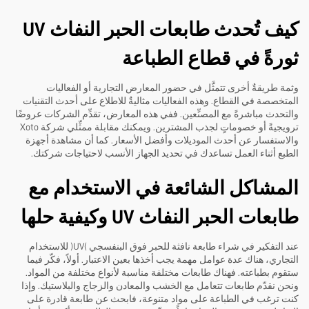
كيف تُحدث طابعات الحبر النفاث UV
ثورةً في قطاع الطباعة
وثمة طريقةٌ أخرى تتمثَّل في حضور المعارض التجارية أو الفعاليات
المتخصصة في القطاع. وهذه الفعاليات مثاليةٌ للاطلاع على أحدث التقنيات
والتحدث مباشرةً مع المصنِّعين. ففي هذه المعارض، تقدِّم الشركات عروضًا
ترويجيةً أو خصوماتٍ لجذب المشترين. ويمكنك مقابلة ممثِّلي شركة Xoto
والاستفسار عن أحدث الموديلات وأفضل الأسعار. كما أن مشاهدة أجهزة
الطبع أثناء العمل تساعدك في تحديد الجهاز الأنسب لاحتياجات شركتك.
المشاكل الشائعة في الاستخدام مع
طابعات الحبر النفاث UV وكيفية حلها
عند التفكير في شراء طابعة نافثة للحبر فوق البنفسجي (UV) للاستخدام
التجاري، هناك عدة عوامل مهمة يجب أخذها بعين الاعتبار. أولاً، فكّر فيما
ستقوم بطباعته. فهناك طابعات مختلفة مناسبة لأنواع مختلفة من المواد.
ونحن نقدّم طابعات تتعامل مع الخشب والمعادن والزجاج والبلاستيك. وإذا
كنت ترغب في الطباعة على مواد متنوعة، فابحث عن طابعة قادرة على