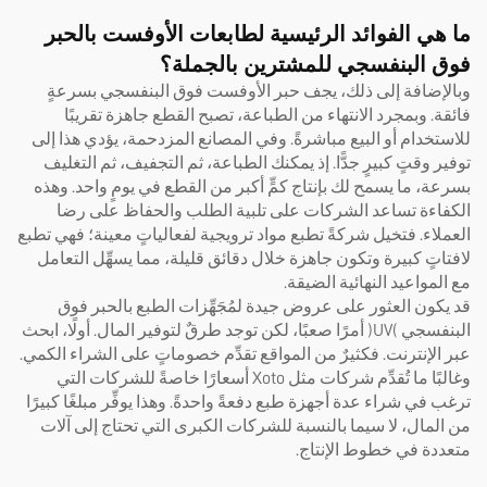
ما هي الفوائد الرئيسية لطابعات الأوفست بالحبر
فوق البنفسجي للمشترين بالجملة؟
وبالإضافة إلى ذلك، يجف حبر الأوفست فوق البنفسجي بسرعةٍ
فائقة. وبمجرد الانتهاء من الطباعة، تصبح القطع جاهزة تقريبًا
للاستخدام أو البيع مباشرةً. وفي المصانع المزدحمة، يؤدي هذا إلى
توفير وقتٍ كبيرٍ جدًّا. إذ يمكنك الطباعة، ثم التجفيف، ثم التغليف
بسرعة، ما يسمح لك بإنتاج كمٍّ أكبر من القطع في يومٍ واحد. وهذه
الكفاءة تساعد الشركات على تلبية الطلب والحفاظ على رضا
العملاء. فتخيل شركةً تطبع مواد ترويجية لفعالياتٍ معينة؛ فهي تطبع
لافتاتٍ كبيرة وتكون جاهزة خلال دقائق قليلة، مما يسهِّل التعامل
مع المواعيد النهائية الضيقة.
قد يكون العثور على عروض جيدة لمُجَهِّزات الطبع بالحبر فوق
البنفسجي (UV) أمرًا صعبًا، لكن توجد طرقٌ لتوفير المال. أولًا، ابحث
عبر الإنترنت. فكثيرٌ من المواقع تقدِّم خصوماتٍ على الشراء الكمي.
وغالبًا ما تُقدِّم شركات مثل Xoto أسعارًا خاصةً للشركات التي
ترغب في شراء عدة أجهزة طبع دفعةً واحدةً. وهذا يوفِّر مبلغًا كبيرًا
من المال، لا سيما بالنسبة للشركات الكبرى التي تحتاج إلى آلات
متعددة في خطوط الإنتاج.