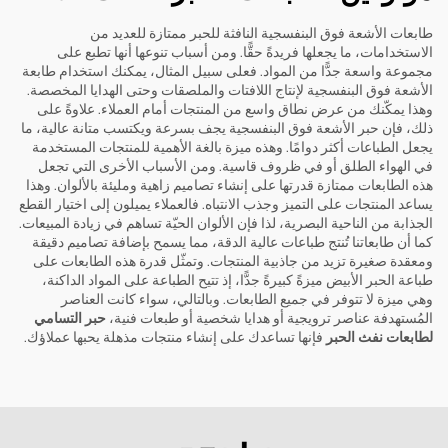
طابعات الأشعة فوق البنفسجية النافثة للحبر ممتازة للعديد من
الاستخدامات، ما يجعلها فريدةً حقًّا. ومن أسباب تنوعها أنها تطبع على
مجموعة واسعة جدًّا من المواد. فعلى سبيل المثال، يمكنك استخدام طابعة
الأشعة فوق البنفسجية لإنتاج اللافتات والملصقات وحتى الهدايا المخصصة.
وهذا يمكّنك من عرض نطاق واسع من المنتجات أمام العملاء. علاوةً على
ذلك، فإن حبر الأشعة فوق البنفسجية يجف بسرعة ويكتسب متانة عالية، ما
يجعل الطباعات أكثر دوامًا. وهذه ميزة بالغة الأهمية للمنتجات المستخدمة
في الهواء الطلق أو في ظروف قاسية. ومن الأسباب الأخرى التي تجعل
هذه الطابعات ممتازة قدرتها على إنشاء تصاميم زاهية ومليئة بالألوان. وهذا
يساعد المنتجات على التميز وجذب الانتباه. فالعملاء يميلون إلى اختيار القطع
الجذابة من الناحية البصرية، لذا فإن الألوان الحيّة تساهم في زيادة المبيعات.
كما أن طابعاتنا تُنتج طباعات عالية الدقة، مما يسمح بإضافة تصاميم دقيقة
ومعقدة صغيرة تزيد من جاذبية المنتجات. وتمثّل قدرة هذه الطابعات على
طباعة الحبر الأبيض ميزةً كبيرةً جدًّا، إذ تتيح الطباعة على المواد الداكنة،
وهي ميزة لا تتوفر في جميع الطابعات. وبالتالي، سواء كانت العناصر
المُستهدفة عناصر ترويجية أو هدايا شخصية أو طبعات فنية،
حبر التسامي
لطابعات نفث الحبر
فإنها تساعدك على إنشاء منتجات مذهلة يحبها عملاؤك.