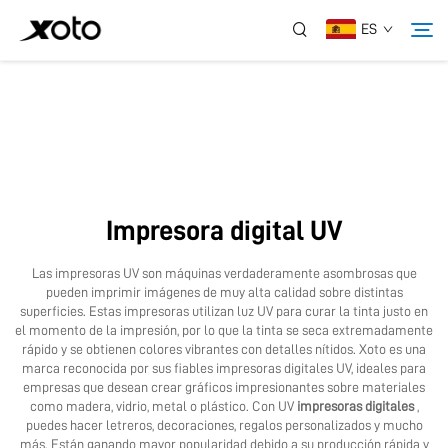
ES
Sobre Nosotros
Productos
Impresora digital UV
Noticias
Las impresoras UV son máquinas verdaderamente asombrosas que
pueden imprimir imágenes de muy alta calidad sobre distintas
Servicio
superficies. Estas impresoras utilizan luz UV para curar la tinta justo en
el momento de la impresión, por lo que la tinta se seca extremadamente
rápido y se obtienen colores vibrantes con detalles nítidos. Xoto es una
marca reconocida por sus fiables impresoras digitales UV, ideales para
Aplicación
empresas que desean crear gráficos impresionantes sobre materiales
como madera, vidrio, metal o plástico. Con UV
impresoras digitales
,
puedes hacer letreros, decoraciones, regalos personalizados y mucho
Contáctanos
más. Están ganando mayor popularidad debido a su producción rápida y