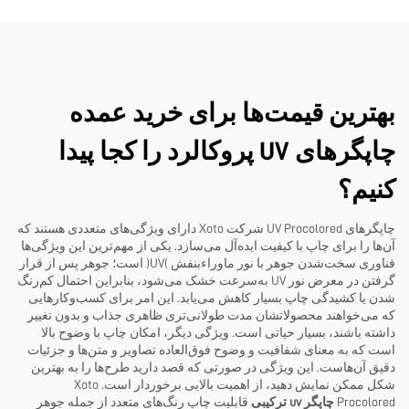
بهترین قیمت‌ها برای خرید عمده
چاپگرهای UV پروکالرد را کجا پیدا
کنیم؟
چاپگرهای UV Procolored شرکت Xoto دارای ویژگی‌های متعددی هستند که
آن‌ها را برای چاپ با کیفیت ایده‌آل می‌سازد. یکی از مهم‌ترین این ویژگی‌ها
فناوری سخت‌شدن جوهر با نور ماوراءبنفش (UV) است؛ جوهر پس از قرار
گرفتن در معرض نور UV به‌سرعت خشک می‌شود، بنابراین احتمال کم‌رنگ
شدن یا کشیدگی چاپ بسیار کاهش می‌یابد. این امر برای کسب‌وکارهایی
که می‌خواهند محصولاتشان مدت طولانی‌تری ظاهری جذاب و بدون تغییر
داشته باشند، بسیار حیاتی است. ویژگی دیگر، امکان چاپ با وضوح بالا
است که به معنای شفافیت و وضوح فوق‌العاده تصاویر و متن‌ها و جزئیات
دقیق آن‌هاست. این ویژگی در صورتی که قصد دارید طرح‌ها را به بهترین
شکل ممکن نمایش دهید، از اهمیت بالایی برخوردار است. Xoto
Procolored
چاپگر uv ترکیبی
قابلیت چاپ رنگ‌های متعدد از جمله جوهر