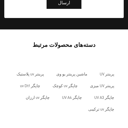
ارسال
دسته‌های محصولات مرتبط
پرینتر UV
ماشین پرینتر یو وی
پرینتر uv پلاستیک
پرینتر UV میزی
چاپگر uv کوچک
چاپگر uv Dtf
چاپگر UV A3
چاپگر UV A4
چاپگر uv ارزان
چاپگر uv ترکیبی