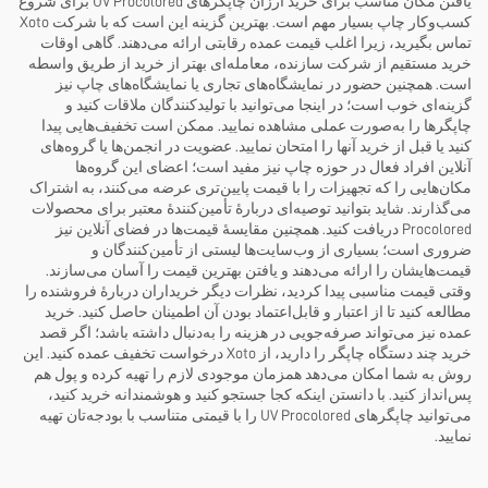
یافتن مکان مناسب برای خرید ارزان چاپگرهای UV Procolored برای شروع
کسب‌وکار چاپ بسیار مهم است. بهترین گزینه این است که با شرکت Xoto
تماس بگیرید، زیرا اغلب قیمت عمده رقابتی ارائه می‌دهند. گاهی اوقات
خرید مستقیم از شرکت سازنده، معامله‌ای بهتر از خرید از طریق واسطه
است. همچنین حضور در نمایشگاه‌های تجاری یا نمایشگاه‌های چاپ نیز
گزینه‌ای خوب است؛ در اینجا می‌توانید با تولیدکنندگان ملاقات کنید و
چاپگرها را به‌صورت عملی مشاهده نمایید. ممکن است تخفیف‌هایی پیدا
کنید یا قبل از خرید آنها را امتحان نمایید. عضویت در انجمن‌ها یا گروه‌های
آنلاین افراد فعال در حوزه چاپ نیز مفید است؛ اعضای این گروه‌ها
مکان‌هایی را که تجهیزات را با قیمت پایین‌تری عرضه می‌کنند، به اشتراک
می‌گذارند. شاید بتوانید توصیه‌ای دربارهٔ تأمین‌کنندهٔ معتبر برای محصولات
Procolored دریافت کنید. همچنین مقایسهٔ قیمت‌ها در فضای آنلاین نیز
ضروری است؛ بسیاری از وب‌سایت‌ها لیستی از تأمین‌کنندگان و
قیمت‌هایشان را ارائه می‌دهند و یافتن بهترین قیمت را آسان می‌سازند.
وقتی قیمت مناسبی پیدا کردید، نظرات دیگر خریداران دربارهٔ فروشنده را
مطالعه کنید تا از اعتبار و قابل‌اعتماد بودن آن اطمینان حاصل کنید. خرید
عمده نیز می‌تواند صرفه‌جویی در هزینه را به‌دنبال داشته باشد؛ اگر قصد
خرید چند دستگاه چاپگر را دارید، از Xoto درخواست تخفیف عمده کنید. این
روش به شما امکان می‌دهد همزمان موجودی لازم را تهیه کرده و پول هم
پس‌انداز کنید. با دانستن اینکه کجا جستجو کنید و هوشمندانه خرید کنید،
می‌توانید چاپگرهای UV Procolored را با قیمتی متناسب با بودجه‌تان تهیه
نمایید.