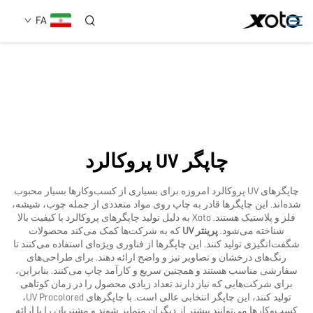
FA
دربارهٔ ما
محصولات
چاپگر UV پروکالرد
اخبار
چاپگرهای UV پروکالرد امروزه برای بسیاری از کسب‌وکارها بسیار محبوب
شده‌اند. این چاپگرها قادر به چاپ روی مواد متعددی از جمله چوب، شیشه،
خدمات
فلز و پلاستیک هستند. Xoto به دلیل تولید چاپگرهای پروکالرد با کیفیت بالا
شناخته می‌شود.
پرینتر UV
که به شرکت‌ها کمک می‌کند محصولات
شگفت‌انگیزی تولید کنند. این چاپگرها از فناوری ویژه‌ای استفاده می‌کنند تا
رنگ‌های درخشان و تصاویر تیز و واضح ارائه دهند. برای طراحی‌های
استفاده
سفارشی مناسب هستند و همچنین سریع و کارآمد چاپ می‌کنند. بنابراین،
برای شرکت‌هایی که نیاز دارند تعداد زیادی محصول را در زمان کوتاهی
تولید کنند، این چاپگر انتخابی عالی است. با چاپگرهای UV Procolored،
تماس با ما
کسب‌وکارها می‌توانند بیشتر از دیگران متمایز شوند و مشتریان را با ارائه