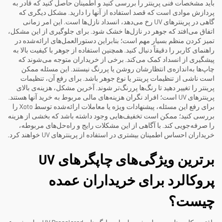
باید مشخصات فنی پرینتر را بررسی کنید و اطمینان حاصل کنید که قادر به
پردازش موادی است که قصد استفاده از آنها را دارید. مشکل دیگری که
گاهی در پرینترهای UV رخ می‌دهد، انسداد نازل‌ها است. این امر زمانی
اتفاق می‌افتد که جوهر در نازل‌ها خشک شود. برای جلوگیری از این مشکل،
تمیز کردن منظم بسیار مهم است؛ بنابراین دستورالعمل‌های ارائه‌شده در
راهنمای کاربر را دقیقاً دنبال کنید. همچنین استفاده از جوهر با کیفیت بالا به
پیشگیری از انسداد کمک می‌کند. برخی از خریداران متوجه می‌شوند که
چاپ‌ها به‌اندازه‌ی انتظارشان روشن یا پررنگ نیستند. این مسئله ممکن
است ناشی از تنظیمات پرینتر یا نوع جوهر باشد. برای رفع آن، تنظیمات
پرینتر را تغییر دهید تا رنگ‌ها پررنگ‌تر شوند. آخرین مشکل، هزینه‌ی بالای
پرینترهای UV است؛ افراد نگران هزینه‌های مالی مربوط به خرید آنها هستند.
برای رفع این مسئله، پیشنهادات ویژه یا معاملات ارائه‌شده توسط Xoto را
بررسی کنید؛ ممکن است تخفیف‌هایی وجود داشته باشد که بخشی از هزینه
را صرفه‌جویی کند. با آگاهی از این مشکلات رایج و راه‌حل‌های مربوطه،
خریداران احساس اطمینان بیشتری در استفاده از پرینترهای UV خواهند کرد.
برترین ویژگی‌های چاپگرهای UV
پروکالرد برای خریداران عمده
چیست؟