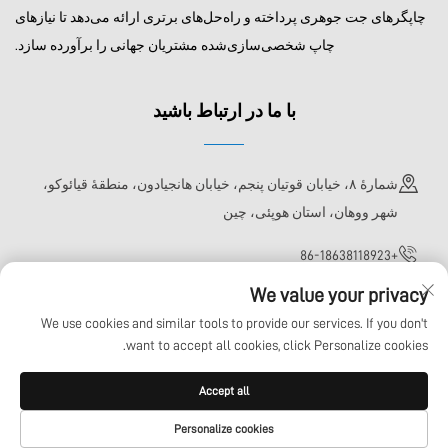
چاپگرهای جت جوهری پرداخته و راه‌حل‌های برتری ارائه می‌دهد تا نیازهای
چاپ شخصی‌سازی‌شده مشتریان جهانی را برآورده سازد.
با ما در ارتباط باشید
شمارهٔ ۸، خیابان قوتیان پنجم، خیابان هانجیادون، منطقهٔ قیائوکو،
شهر ووهان، استان هوپئی، چین
+86-18638118923
We value your privacy
[email protected]
We use cookies and similar tools to provide our services. If you don't
want to accept all cookies, click Personalize cookies.
کلیه حقوق این محتوا محفوظ است © شرکت فناوری ووهان شوتو، ش.م.م.
Accept all
سیاست حفظ حریم خصوصی
وبلاگ
Personalize cookies