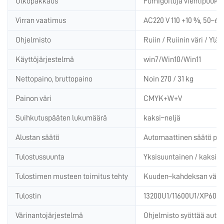
Ulkopakkaus
Fumigoituja vientipuukot
Virran vaatimus
AC220 V 110 +10 %, 50–6
Ohjelmisto
Ruiin / Ruiinin väri / Ylä
Käyttöjärjestelmä
win7/Win10/Win11
Nettopaino, bruttopaino
Noin 270 / 31 kg
Painon väri
CMYK+W+V
Suihkutuspääten lukumäärä
kaksi–neljä
Alustan säätö
Automaattinen säätö plu
Tulostussuunta
Yksisuuntainen / kaksisu
Tulostimen musteen toimitus tehty
Kuuden–kahdeksan värin 
Tulostin
13200U1/11600U1/XP600 
Värinantojärjestelmä
Ohjelmisto syöttää autom