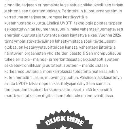
pinnoille, tarjoaen erinomaista kuvalaatua poikkeuksellisen tarkan
ja yhtenäisen tulostustuloksen. Perinteisiin tulostusmenetelmiin
verrattuna se tarjoaa suurempaa kestävyyttä ja
kustannustehokkuutta. Lisäksi UVDTF-teknologia poistaa tarpeen
esikäsittelyyn tai kuumennusuuniin, mikä vähentää huomattavasti
energiankulutusta ja tuotantoaikaan käytettyä aikaa. Vuonna 2026
tämä ympäristöystävällinen lähestymistapa sopii täydellisesti
globaalien kestävyystavoitteiden kanssa, vähentäen jätteitä ja
haihtuvien orgaanisten yhdisteiden päästöjä. Sen monipuolisuus
tukee eri aloja – mainos- ja merkintäalasta pakkausteollisuuteen
sekä elektroniikkaan ja autoteollisuuteen – mahdollistaen
korkearesoluutioisia, monikerroksisia tulosteita materiaaleihin
kuten metalliin, lasiin, muoviin ja puuhun. Vähäisen jälkikäsittelyn
avulla UVDTF takaa nopean käsittelyajan säilyttäen samalla
teollisuuden tasoiset tarkkuusvaatimukset, mikä tekee siitä
muuttavan ratkaisun digitaalisen tulostuksen innovaatioissa.