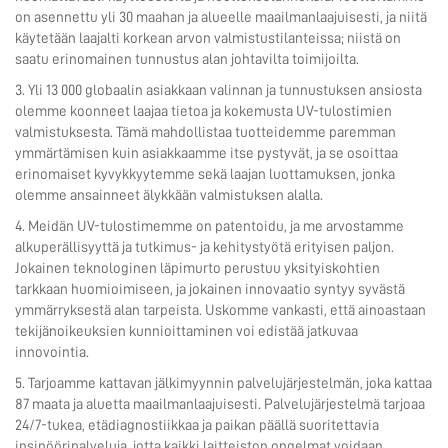
on asennettu yli 30 maahan ja alueelle maailmanlaajuisesti, ja niitä
käytetään laajalti korkean arvon valmistustilanteissa; niistä on
saatu erinomainen tunnustus alan johtavilta toimijoilta.
3. Yli 13 000 globaalin asiakkaan valinnan ja tunnustuksen ansiosta
olemme koonneet laajaa tietoa ja kokemusta UV-tulostimien
valmistuksesta. Tämä mahdollistaa tuotteidemme paremman
ymmärtämisen kuin asiakkaamme itse pystyvät, ja se osoittaa
erinomaiset kyvykkyytemme sekä laajan luottamuksen, jonka
olemme ansainneet älykkään valmistuksen alalla.
4. Meidän UV-tulostimemme on patentoidu, ja me arvostamme
alkuperällisyyttä ja tutkimus- ja kehitystyötä erityisen paljon.
Jokainen teknologinen läpimurto perustuu yksityiskohtien
tarkkaan huomioimiseen, ja jokainen innovaatio syntyy syvästä
ymmärryksestä alan tarpeista. Uskomme vankasti, että ainoastaan
tekijänoikeuksien kunnioittaminen voi edistää jatkuvaa
innovointia.
5. Tarjoamme kattavan jälkimyynnin palvelujärjestelmän, joka kattaa
87 maata ja aluetta maailmanlaajuisesti. Palvelujärjestelmä tarjoaa
24/7-tukea, etädiagnostiikkaa ja paikan päällä suoritettavia
insinööripalveluja, jotta kaikki laitteiston ongelmat voidaan