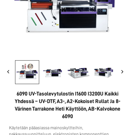
Ota yhteyttä
6090 UV-Tasolevytulostin I1600 I3200U Kaikki
Yhdessä – UV-DTF, A3-, A2-Kokoiset Rullat Ja 8-
Värinen Tarrakone Heti Käyttöön, AB-Kalvokone
6090
Käytetään pääasiassa mainoskyltteihin,
pakkaussuunnitteluun, elektronisten komponenttien