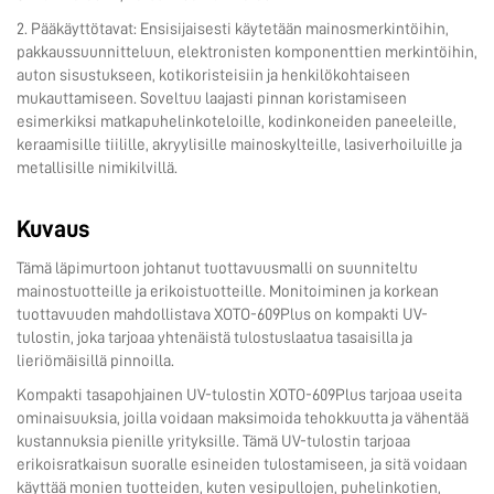
2. Pääkäyttötavat: Ensisijaisesti käytetään mainosmerkintöihin,
pakkaussuunnitteluun, elektronisten komponenttien merkintöihin,
auton sisustukseen, kotikoristeisiin ja henkilökohtaiseen
mukauttamiseen. Soveltuu laajasti pinnan koristamiseen
esimerkiksi matkapuhelinkoteloille, kodinkoneiden paneeleille,
keraamisille tiilille, akryylisille mainoskylteille, lasiverhoiluille ja
metallisille nimikilvillä.
Kuvaus
Tämä läpimurtoon johtanut tuottavuusmalli on suunniteltu
mainostuotteille ja erikoistuotteille. Monitoiminen ja korkean
tuottavuuden mahdollistava XOTO-609Plus on kompakti UV-
tulostin, joka tarjoaa yhtenäistä tulostuslaatua tasaisilla ja
lieriömäisillä pinnoilla.
Kompakti tasapohjainen UV-tulostin XOTO-609Plus tarjoaa useita
ominaisuuksia, joilla voidaan maksimoida tehokkuutta ja vähentää
kustannuksia pienille yrityksille. Tämä UV-tulostin tarjoaa
erikoisratkaisun suoralle esineiden tulostamiseen, ja sitä voidaan
käyttää monien tuotteiden, kuten vesipullojen, puhelinkotien,