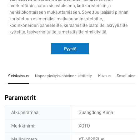
merkintöihin, auton sisustukseen, kotikoristeisiin ja
henkilökohtaiseen mukauttamiseen. Soveltuu laajasti pinnan
koristeluun esimerkiksi matkapuhelinkoteloille,
kodinkoneiden paneeleille, keraamisille laatoille, akryylisille
kylteille, lasiverhoiluille ja metallisille nimikilvillä.
Pyyntö
Yleiskatsaus
Nopea yksityiskohtainen käsittely
Kuvaus
Sovellukset
Parametrit
Alkuperämaa:
Guangdong Kiina
Merkkinimi:
XOTO
Mallinumero:
XT-6090Plus