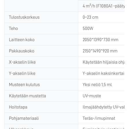
4 m²/h (F1080A1 -päätyt)
Tulostuskorkeus
0–23 cm
Teho
500W
Laitteen koko
2050*1390*730 mm
Pakkauskoko
2150*1490*920 mm
X-akselin liike
Käytetään hiljaisia ohjau
Y-akselin liike
Y-akselin kaksinkertaine
Musteen kulutus
Yksi neliö 1,5 ml
Käytetään mustetta
UV-muste
Hoitotapa
Ilmajäähdytetty UV-valo
Pohjamateriaali
Teräs-/imupinnat