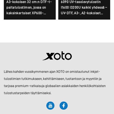
A3-kokoisen 32 cm:n DTF-t-
6090 UV-tasolevytulostin
paitatulostimen, jossa on
I1600 I3200U kaikki yhdessä –
kaksinkertaiset XP600-
UV-DTF, A3-, A2-kokoiset
päätyt ja i1600A1-päätyt
rullat ja 8-värinen tarrakone
heti käyttöön, AB-kalvokone
6090
Lähes kahden vuosikymmenen ajan XOTO on omistautunut inkjet-
tulostimien tutkimukseen, kehittämiseen, tuotantoon ja myyntiin ja
tarjoaa premium-ratkaisuja globaalien asiakkaiden henkilökohtaisten
tulostustarpeiden täyttämiseksi.