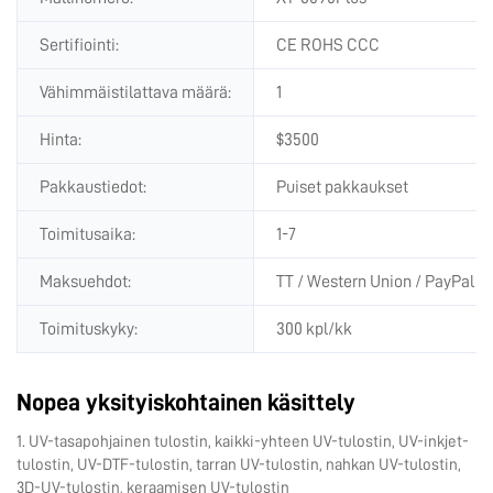
Sertifiointi:
CE ROHS CCC
Vähimmäistilattava määrä:
1
Hinta:
$3500
Pakkaustiedot:
Puiset pakkaukset
Toimitusaika:
1-7
Maksuehdot:
TT / Western Union / PayPal / 
Toimituskyky:
300 kpl/kk
Nopea yksityiskohtainen käsittely
1. UV-tasapohjainen tulostin, kaikki-yhteen UV-tulostin, UV-inkjet-
tulostin, UV-DTF-tulostin, tarran UV-tulostin, nahkan UV-tulostin,
3D-UV-tulostin, keraamisen UV-tulostin