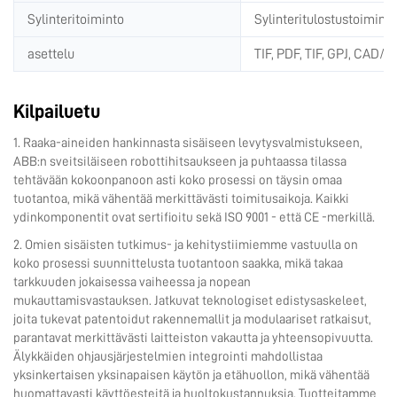
Sylinteritoiminto
Sylinteritulostustoimin
asettelu
TIF, PDF, TIF, GPJ, CAD/
Kilpailuetu
1. Raaka-aineiden hankinnasta sisäiseen levytysvalmistukseen,
ABB:n sveitsiläiseen robottihitsaukseen ja puhtaassa tilassa
tehtävään kokoonpanoon asti koko prosessi on täysin omaa
tuotantoa, mikä vähentää merkittävästi toimitusaikoja. Kaikki
ydinkomponentit ovat sertifioitu sekä ISO 9001 - että CE -merkillä.
2. Omien sisäisten tutkimus- ja kehitystiimiemme vastuulla on
koko prosessi suunnittelusta tuotantoon saakka, mikä takaa
tarkkuuden jokaisessa vaiheessa ja nopean
mukauttamisvastauksen. Jatkuvat teknologiset edistysaskeleet,
joita tukevat patentoidut rakennemallit ja modulaariset ratkaisut,
parantavat merkittävästi laitteiston vakautta ja yhteensopivuutta.
Älykkäiden ohjausjärjestelmien integrointi mahdollistaa
yksinkertaisen yksinapaisen käytön ja etähuollon, mikä vähentää
huomattavasti käyttöesteitä ja huoltokustannuksia. Tuotteitamme