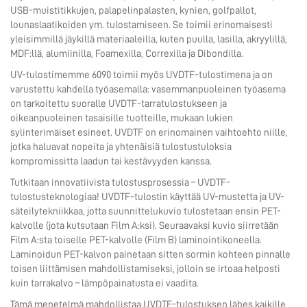
USB-muistitikkujen, palapelinpalasten, kynien, golfpallot,
lounaslaatikoiden ym. tulostamiseen. Se toimii erinomaisesti
yleisimmillä jäykillä materiaaleilla, kuten puulla, lasilla, akryylillä,
MDF:llä, alumiinilla, Foamexilla, Correxilla ja Dibondilla.
UV-tulostimemme 6090 toimii myös UVDTF-tulostimena ja on
varustettu kahdella työasemalla: vasemmanpuoleinen työasema
on tarkoitettu suoralle UVDTF-tarratulostukseen ja
oikeanpuoleinen tasaisille tuotteille, mukaan lukien
sylinterimäiset esineet. UVDTF on erinomainen vaihtoehto niille,
jotka haluavat nopeita ja yhtenäisiä tulostustuloksia
kompromissitta laadun tai kestävyyden kanssa.
Tutkitaan innovatiivista tulostusprosessia – UVDTF-
tulostusteknologiaa! UVDTF-tulostin käyttää UV-mustetta ja UV-
säteilytekniikkaa, jotta suunnittelukuvio tulostetaan ensin PET-
kalvolle (jota kutsutaan Film A:ksi). Seuraavaksi kuvio siirretään
Film A:sta toiselle PET-kalvolle (Film B) laminointikoneella.
Laminoidun PET-kalvon painetaan sitten sormin kohteen pinnalle
toisen liittämisen mahdollistamiseksi, jolloin se irtoaa helposti
kuin tarrakalvo – lämpöpainatusta ei vaadita.
Tämä menetelmä mahdollistaa UVDTF-tulostuksen lähes kaikille