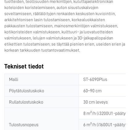
tuotteiden, teollisuuden merkintöjen, kuluttajaelektroniikan
koteloiden koristelemiseen, auton sisustuskalvojen
soveltamiseen, räätälöityjen renkaiden keskusten kuviointiin,
arkkitehtonisen lasin tulostamiseen, korkealuokkaisten
pakkausten tulostamiseen, mainosmerkintöjen valmistukseen,
kotikoristeiden valmistukseen, kulttuuri- ja luovatuotteiden
valmistukseen, lelujen valmistukseen ja 3D-jalkapallopaidan
etikettien tulostamiseen; se täyttää pienien erien, useiden erien ja
korkean tarkkuuden tuotantovaatimukset.
Tekniset tiedot
Malli
ST-6090Plus
Pöytätulostuskoko
60–90 cm
Rullatulostuskoko
30 cm leveys
8 m²/h (i3200U1 -päätyt)
Tulostusnopeus
6 m²/h (i1600U1 -päätyt)