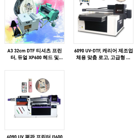
A3 32cm DTF 티셔츠 프린
6090 UV-DTF, 캐리어 제조업
터, 듀얼 XP600 헤드 및
체용 맞춤 로고, 고급형 다
i1600A1 헤드 탑재
기능 에프슨 3D 고품질 OEM
제품, 인기 급상승, 완전한
6090
6090 UV 평판 프린터 I1600