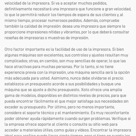
velocidad de la impresora. Si va a aceptar muchos pedidos,
definitivamente necesitará una impresora que funcione a gran velocidad,
lo que le permitirá reducir los tiempos de espera de sus clientes y, al
mismo tiempo, procesar numerosos pedidos. Además, compruebe
también la calidad de impresión: desea una impresora que siempre le
proporcione impresiones nítidas y vibrantes, por lo que deberá consultar
reseñas de impresoras o muestras de impresión.
Otro factor importante es la facilidad de uso de la impresora. Si bien
algunas máquinas son excelentes, sus controles y ajustes resultan muy
complicados; otras, en cambio, son muy sencillas de operar, lo que las
hace atractivas para muchas personas. Por lo tanto, si no tiene
experiencia previa con la impresión, una máquina sencilla será la opción
más adecuada para usted. Asimismo, nunca debe olvidarse el precio:
establezca un presupuesto acorde a sus posibilidades y busque una
máquina que se ajuste a dicho presupuesto. Xoto ofrece una amplia
gama de modelos, disponibles en distintos niveles de precios, para que
pueda encontrar fácilmente el que mejor satisfaga sus necesidades sin
exceder su presupuesto. Por último, pero no menos importante,
considere el soporte técnico y el mantenimiento. Es muy reconfortante
poder obtener ayuda rápidamente cuando surgen problemas. Verifique si
la empresa ofrece soporte al cliente o consulte su sitio web para
acceder a materiales útiles, como guías y vídeos. Encontrar la impresora
ideal para acrílico puede llevar cierto tiempo, pero si tiene en cuenta los