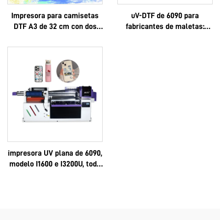
Impresora para camisetas
uV-DTF de 6090 para
DTF A3 de 32 cm con dos
fabricantes de maletas:
cabezales XP600 y
logotipo personalizado, lujo,
cabezales i1600A1
multifuncional, Epson 3D,
alta calidad, OEM, gran
venta, completo 6090
impresora UV plana de 6090,
modelo I1600 e I3200U, todo
en uno, UV-DTF, formatos A3
y A2, rollo, con pegamento
instantáneo de 8 colores y
película AB, máquina 6090