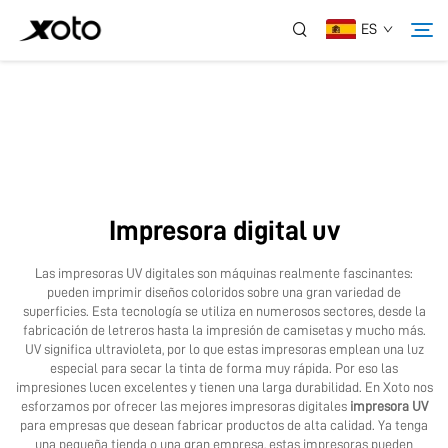
ES
Sobre Nosotros
Productos
Impresora digital uv
Noticias
Las impresoras UV digitales son máquinas realmente fascinantes:
pueden imprimir diseños coloridos sobre una gran variedad de
Servicio
superficies. Esta tecnología se utiliza en numerosos sectores, desde la
fabricación de letreros hasta la impresión de camisetas y mucho más.
UV significa ultravioleta, por lo que estas impresoras emplean una luz
especial para secar la tinta de forma muy rápida. Por eso las
Aplicación
impresiones lucen excelentes y tienen una larga durabilidad. En Xoto nos
esforzamos por ofrecer las mejores impresoras digitales
impresora UV
para empresas que desean fabricar productos de alta calidad. Ya tenga
Contáctanos
una pequeña tienda o una gran empresa, estas impresoras pueden