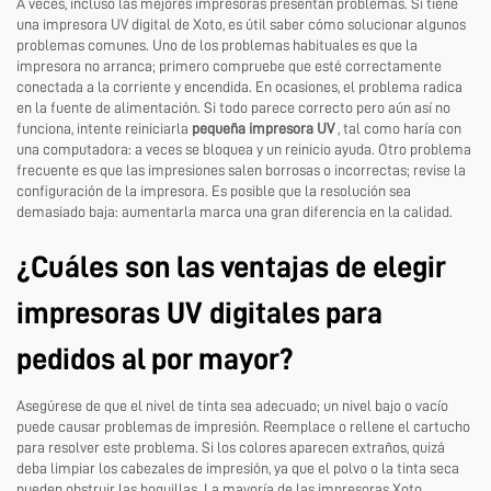
A veces, incluso las mejores impresoras presentan problemas. Si tiene
una impresora UV digital de Xoto, es útil saber cómo solucionar algunos
problemas comunes. Uno de los problemas habituales es que la
impresora no arranca; primero compruebe que esté correctamente
conectada a la corriente y encendida. En ocasiones, el problema radica
en la fuente de alimentación. Si todo parece correcto pero aún así no
funciona, intente reiniciarla
pequeña impresora UV
, tal como haría con
una computadora: a veces se bloquea y un reinicio ayuda. Otro problema
frecuente es que las impresiones salen borrosas o incorrectas; revise la
configuración de la impresora. Es posible que la resolución sea
demasiado baja: aumentarla marca una gran diferencia en la calidad.
¿Cuáles son las ventajas de elegir
impresoras UV digitales para
pedidos al por mayor?
Asegúrese de que el nivel de tinta sea adecuado; un nivel bajo o vacío
puede causar problemas de impresión. Reemplace o rellene el cartucho
para resolver este problema. Si los colores aparecen extraños, quizá
deba limpiar los cabezales de impresión, ya que el polvo o la tinta seca
pueden obstruir las boquillas. La mayoría de las impresoras Xoto