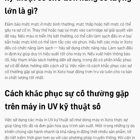
lớn là gì?
Đảm bảo mức mực ở mức bình thường; mực thấp hoặc hết mực có thể
gây ra sự cố in. Thay thế hoặc nạp lại mực vào cartridge sẽ giải quyết vấn
đề này. Nếu màu in hiển thị bất thường, có thể cần làm sạch đầu in vì bụi
bẩn hoặc mực khô có thể làm tắc các vòi phun. Hầu hết các máy in Xoto
đều có chức năng làm sạch — hãy sử dụng chức năng này. Làm sạch đầu
in định kỳ giúp duy trì hiệu suất tốt cho máy in. Nếu xuất hiện thông báo
lỗi, hãy tham khảo sách hướng dẫn sử dụng, trong đó có phần khắc phục
sự cố để được hướng dẫn cách xử lý. Việc nắm rõ cách khắc phục các sự
cố thường gặp sẽ giúp máy in Xoto hoạt động trơn tru và luôn cho ra bản
in chất lượng tốt nhất.
Cách khắc phục sự cố thường gặp
trên máy in UV kỹ thuật số
Việc sử dụng các máy in UV kỹ thuật số như dòng máy in Xoto thực sự
giúp tăng tốc độ và đơn giản hóa quy trình sản xuất. Một trong những lý do
khiến chúng vận hành nhanh là khả năng in đồng thời nhiều sản phẩm, từ
đó tiết kiệm thời gian hơn so với các phương pháp truyền thống. Khi cần in