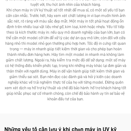
tuyệt vời, thu hút ánh nhìn của khách hàng.
Khi chọn máy in UV kỹ thuật số tốt nhất để mua sỉ, có một số yếu tố bạn
cần cân nhắc. Trước hết, hãy xem xét chất lượng in vì bạn muốn hình ảnh
sắc nét, rõ ràng với màu sắc đẹp mắt. Một máy in tốt phải hoạt động ổn
định trên nhiều loại vật liệu như gỗ, kim loại, kính hoặc nhựa. Yếu tố tiếp
theo là kích thước máy in: nếu quy mô doanh nghiệp của bạn lớn, bạn có
thể cần một model cỡ lớn để xử lý các dự án quy mô lớn; còn đối với cửa
hàng nhỏ thì model nhỏ gọn thường phù hợp hơn. Tốc độ in cũng rất quan
trọng — máy in nhanh giúp tiết kiệm thời gian và cho phép bạn hoàn
thành nhiều đơn hàng hơn. Hãy tìm một model in nhanh mà không làm
giảm chất lượng. Ngoài ra, hãy kiểm tra mức độ dễ sử dụng: một số máy
có hệ thống điều khiển phức tạp, trong khi những máy khác lại đơn giản và
thân thiện với người dùng. Máy in dễ vận hành giúp tiết kiệm thời gian và
giảm thiểu sai sót. Bạn nên đọc các đánh giá và hỏi ý kiến các doanh
nghiệp khác về trải nghiệm thực tế của họ với từng model. Đừng quên
xem xét dịch vụ hỗ trợ kỹ thuật và chế độ bảo hành: hỗ trợ khách hàng tốt
giúp khắc phục sự cố nhanh chóng, còn chế độ bảo hành uy tín sẽ bảo vệ
khoản đầu tư của bạn.
Những yếu tố cần lưu ý khi chọn máy in UV kỹ