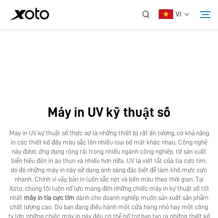
VI
Về Chúng Tôi
Sản Phẩm
Máy in UV kỹ thuật số
Tin Tức
Máy in UV kỹ thuật số thực sự là những thiết bị rất ấn tượng, có khả năng
in các thiết kế đầy màu sắc lên nhiều loại bề mặt khác nhau. Công nghệ
Dịch Vụ
này được ứng dụng rộng rãi trong nhiều ngành công nghiệp, từ sản xuất
biển hiệu đến in áo thun và nhiều hơn nữa. UV là viết tắt của tia cực tím,
do đó những máy in này sử dụng ánh sáng đặc biệt để làm khô mực cực
nhanh. Chính vì vậy, bản in luôn sắc nét và bền màu theo thời gian. Tại
Ứng Dụng
Xoto, chúng tôi luôn nỗ lực mang đến những chiếc máy in kỹ thuật số tốt
nhất
máy in tia cực tím
dành cho doanh nghiệp muốn sản xuất sản phẩm
chất lượng cao. Dù bạn đang điều hành một cửa hàng nhỏ hay một công
Liên Hệ Chúng Tôi
ty lớn, những chiếc máy in này đều có thể hỗ trợ bạn tạo ra những thiết kế