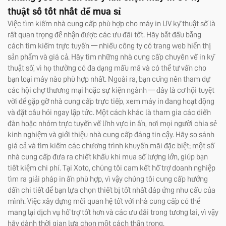
thuật số tốt nhất để mua sỉ
Việc tìm kiếm nhà cung cấp phù hợp cho máy in UV kỹ thuật số là
rất quan trọng để nhận được các ưu đãi tốt. Hãy bắt đầu bằng
cách tìm kiếm trực tuyến — nhiều công ty có trang web hiển thị
sản phẩm và giá cả. Hãy tìm những nhà cung cấp chuyên về in kỹ
thuật số, vì họ thường có đa dạng mẫu mã và có thể tư vấn cho
bạn loại máy nào phù hợp nhất. Ngoài ra, bạn cũng nên tham dự
các hội chợ thương mại hoặc sự kiện ngành — đây là cơ hội tuyệt
vời để gặp gỡ nhà cung cấp trực tiếp, xem máy in đang hoạt động
và đặt câu hỏi ngay lập tức. Một cách khác là tham gia các diễn
đàn hoặc nhóm trực tuyến về lĩnh vực in ấn, nơi mọi người chia sẻ
kinh nghiệm và giới thiệu nhà cung cấp đáng tin cậy. Hãy so sánh
giá cả và tìm kiếm các chương trình khuyến mãi đặc biệt; một số
nhà cung cấp đưa ra chiết khấu khi mua số lượng lớn, giúp bạn
tiết kiệm chi phí. Tại Xoto, chúng tôi cam kết hỗ trợ doanh nghiệp
tìm ra giải pháp in ấn phù hợp, vì vậy chúng tôi cung cấp hướng
dẫn chi tiết để bạn lựa chọn thiết bị tốt nhất đáp ứng nhu cầu của
mình. Việc xây dựng mối quan hệ tốt với nhà cung cấp có thể
mang lại dịch vụ hỗ trợ tốt hơn và các ưu đãi trong tương lai, vì vậy
hãy dành thời gian lựa chọn một cách thận trọng.