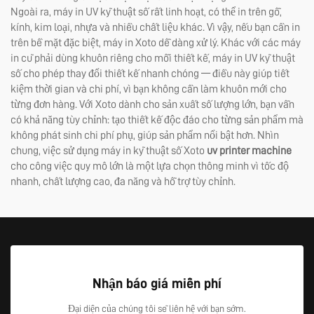
Ngoài ra, máy in UV kỹ thuật số rất linh hoạt, có thể in trên gỗ,
kính, kim loại, nhựa và nhiều chất liệu khác. Vì vậy, nếu bạn cần in
trên bề mặt đặc biệt, máy in Xoto dễ dàng xử lý. Khác với các máy
in cũ phải dùng khuôn riêng cho mỗi thiết kế, máy in UV kỹ thuật
số cho phép thay đổi thiết kế nhanh chóng — điều này giúp tiết
kiệm thời gian và chi phí, vì bạn không cần làm khuôn mới cho
từng đơn hàng. Với Xoto dành cho sản xuất số lượng lớn, bạn vẫn
có khả năng tùy chỉnh: tạo thiết kế độc đáo cho từng sản phẩm mà
không phát sinh chi phí phụ, giúp sản phẩm nổi bật hơn. Nhìn
chung, việc sử dụng máy in kỹ thuật số Xoto
uv printer machine
cho công việc quy mô lớn là một lựa chọn thông minh vì tốc độ
nhanh, chất lượng cao, đa năng và hỗ trợ tùy chỉnh.
Nhận báo giá miễn phí
Đại diện của chúng tôi sẽ liên hệ với bạn sớm.