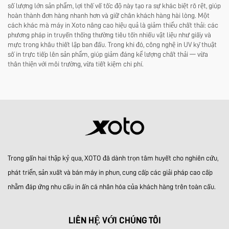
số lượng lớn sản phẩm, lợi thế về tốc độ này tạo ra sự khác biệt rõ rệt, giúp
hoàn thành đơn hàng nhanh hơn và giữ chân khách hàng hài lòng. Một
cách khác mà máy in Xoto nâng cao hiệu quả là giảm thiểu chất thải: các
phương pháp in truyền thống thường tiêu tốn nhiều vật liệu như giấy và
mực trong khâu thiết lập ban đầu. Trong khi đó, công nghệ in UV kỹ thuật
số in trực tiếp lên sản phẩm, giúp giảm đáng kể lượng chất thải — vừa
thân thiện với môi trường, vừa tiết kiệm chi phí.
Trong gần hai thập kỷ qua, XOTO đã dành trọn tâm huyết cho nghiên cứu,
phát triển, sản xuất và bán máy in phun, cung cấp các giải pháp cao cấp
nhằm đáp ứng nhu cầu in ấn cá nhân hóa của khách hàng trên toàn cầu.
LIÊN HỆ VỚI CHÚNG TÔI