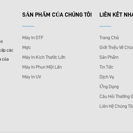
SẢN PHẨM CỦA CHÚNG TÔI
LIÊN KẾT N
Máy In DTF
Trang Chủ
ho
Mực
Giới Thiệu Về Chú
 cấp các
Máy In Kích Thước Lớn
Sản Phẩm
a của
Máy In Phun Một Lần
Tin Tức
Máy In UV
Dịch Vụ
Ứng Dụng
Câu Hỏi Thường 
Liên Hệ Chúng Tô