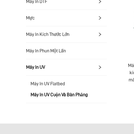
Máy In DTF
Mực
Máy In Kích Thước Lớn
Máy In Phun Một Lần
Má
Máy In UV
kí
mà
Máy In UV Flatbed
Máy In UV Cuộn Và Bàn Phẳng