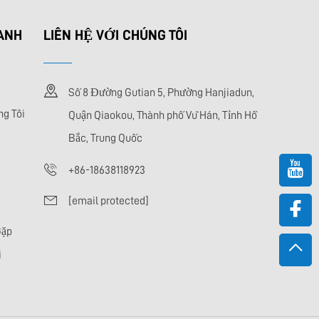
HANH
LIÊN HỆ VỚI CHÚNG TÔI
Số 8 Đường Gutian 5, Phường Hanjiadun,
ng Tôi
Quận Qiaokou, Thành phố Vũ Hán, Tỉnh Hồ
Bắc, Trung Quốc
+86-18638118923
[email protected]
Gặp
i