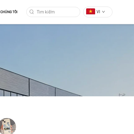
VI
 CHÚNG TÔI
MÁY IN PHUN MỘT LẦN