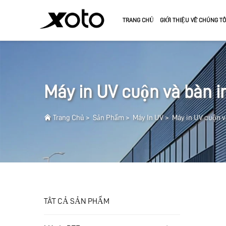
TRANG CHỦ
GIỚI THIỆU VỀ CHÚNG TÔ
MÁY IN DTF
MỰC
MÁY IN DTF A3
MỰC UV
Máy in UV cuộn và bàn i
MÁY IN UV
Trang Chủ
>
Sản Phẩm
>
Máy In UV
>
Máy in UV cuộn v
MÁY IN UV FLATBED
MÁY IN UV CUỘN VÀ BÀN PHẲNG
TẤT CẢ SẢN PHẨM