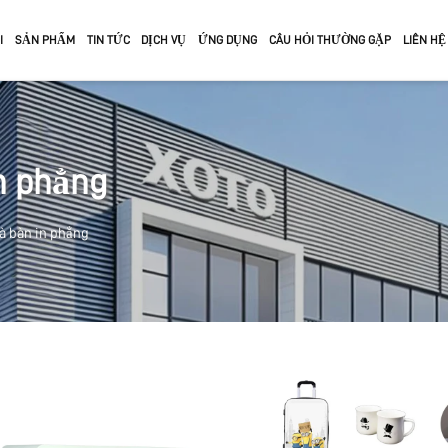
I
SẢN PHẨM
TIN TỨC
DỊCH VỤ
ỨNG DỤNG
CÂU HỎI THƯỜNG GẶP
LIÊN HỆ
MÁY IN KÍCH THƯỚC LỚN
MÁY IN ECO-SOLVENT
n phẳng
à bàn in phẳng