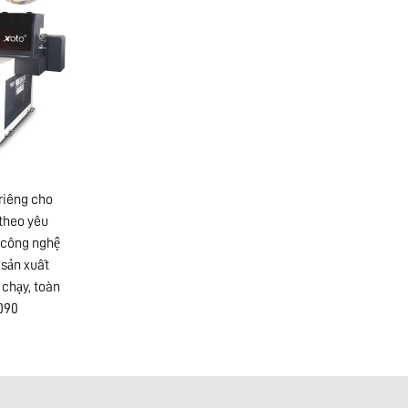
riêng cho
 theo yêu
 công nghệ
 sản xuất
chạy, toàn
090