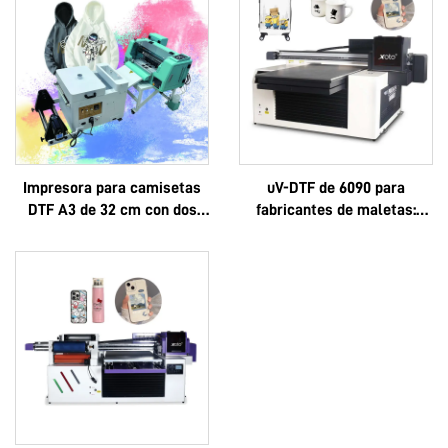
Impresora para camisetas
uV-DTF de 6090 para
DTF A3 de 32 cm con dos
fabricantes de maletas:
cabezales XP600 y
logotipo personalizado, lujo,
cabezales i1600A1
multifuncional, Epson 3D,
alta calidad, OEM, gran
venta, completo 6090