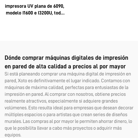
impresora UV plana de 6090,
modelo I1600 e I3200U, todo
en uno, UV-DTF, formatos A3
y A2, rollo, con pegamento
instantáneo de 8 colores y
película AB, máquina 6090
Dónde comprar máquinas digitales de impresión
en pared de alta calidad a precios al por mayor
Si está planeando comprar una máquina digital de impresión en
pared, Xoto es definitivamente el lugar indicado. Contamos con
máquinas de máxima calidad, perfectas para entusiastas de la
impresión en pared. Al comprar con nosotros, obtiene precios
realmente atractivos, especialmente si adquiere grandes
volúmenes. Esto resulta ideal para empresas que desean decorar
múltiples espacios o para artistas que crean series de diseños
murales. Las compras al por mayor le permiten ahorrar dinero, lo
que le posibilita llevar a cabo más proyectos o adquirir más
equipos.