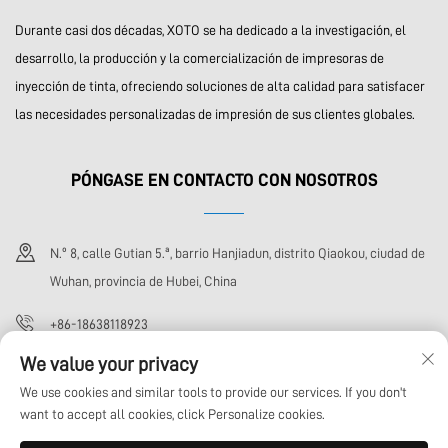
Durante casi dos décadas, XOTO se ha dedicado a la investigación, el
desarrollo, la producción y la comercialización de impresoras de
inyección de tinta, ofreciendo soluciones de alta calidad para satisfacer
las necesidades personalizadas de impresión de sus clientes globales.
PÓNGASE EN CONTACTO CON NOSOTROS
N.º 8, calle Gutian 5.ª, barrio Hanjiadun, distrito Qiaokou, ciudad de
Wuhan, provincia de Hubei, China
+86-18638118923
We value your privacy
[email protected]
We use cookies and similar tools to provide our services. If you don't
want to accept all cookies, click Personalize cookies.
Derechos de autor © Wuhan Xoto Technology Co., Ltd. Todos los derechos