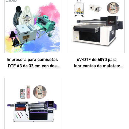
Impresora para camisetas
uV-DTF de 6090 para
DTF A3 de 32 cm con dos
fabricantes de maletas:
cabezales XP600 y
logotipo personalizado, lujo,
cabezales i1600A1
multifuncional, Epson 3D,
alta calidad, OEM, gran
venta, completo 6090