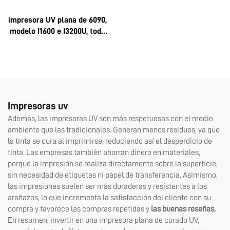
impresora UV plana de 6090,
modelo I1600 e I3200U, todo
en uno, UV-DTF, formatos A3
y A2, rollo, con pegamento
instantáneo de 8 colores y
película AB, máquina 6090
Impresoras uv
Además, las impresoras UV son más respetuosas con el medio
ambiente que las tradicionales. Generan menos residuos, ya que
la tinta se cura al imprimirse, reduciendo así el desperdicio de
tinta. Las empresas también ahorran dinero en materiales,
porque la impresión se realiza directamente sobre la superficie,
sin necesidad de etiquetas ni papel de transferencia. Asimismo,
las impresiones suelen ser más duraderas y resistentes a los
arañazos, lo que incrementa la satisfacción del cliente con su
compra y favorece las compras repetidas y
las buenas reseñas.
En resumen, invertir en una impresora plana de curado UV,