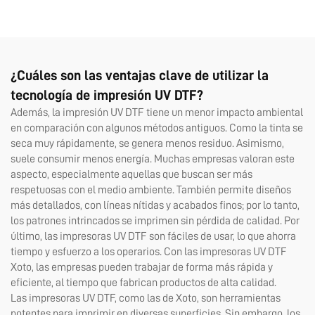
y A2, rollo, con pegamento
instantáneo de 8 colores y
película AB, máquina 6090
¿Cuáles son las ventajas clave de utilizar la
tecnología de impresión UV DTF?
Además, la impresión UV DTF tiene un menor impacto ambiental
en comparación con algunos métodos antiguos. Como la tinta se
seca muy rápidamente, se genera menos residuo. Asimismo,
suele consumir menos energía. Muchas empresas valoran este
aspecto, especialmente aquellas que buscan ser más
respetuosas con el medio ambiente. También permite diseños
más detallados, con líneas nítidas y acabados finos; por lo tanto,
los patrones intrincados se imprimen sin pérdida de calidad. Por
último, las impresoras UV DTF son fáciles de usar, lo que ahorra
tiempo y esfuerzo a los operarios. Con las impresoras UV DTF
Xoto, las empresas pueden trabajar de forma más rápida y
eficiente, al tiempo que fabrican productos de alta calidad.
Las impresoras UV DTF, como las de Xoto, son herramientas
potentes para imprimir en diversas superficies. Sin embargo, los