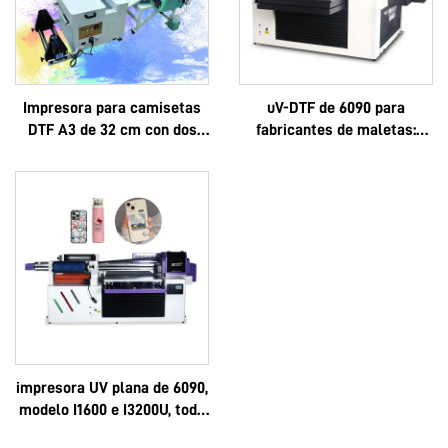
Impresora para camisetas
uV-DTF de 6090 para
DTF A3 de 32 cm con dos
fabricantes de maletas:
cabezales XP600 y
logotipo personalizado, lujo,
cabezales i1600A1
multifuncional, Epson 3D,
alta calidad, OEM, gran
venta, completo 6090
impresora UV plana de 6090,
modelo I1600 e I3200U, todo
en uno, UV-DTF, formatos A3