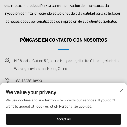
desarrollo, la producción y la comercialización de impresoras de
inyección de tinta, ofreciendo soluciones de alta calidad para satisfacer
las necesidades personalizadas de impresión de sus clientes globales.
PÓNGASE EN CONTACTO CON NOSOTROS
N.º 8, calle Gutian 5.ª, barrio Hanjiadun, distrito Qiaokou, ciudad de
Wuhan, provincia de Hubei, China
+86-18638118923
We value your privacy
[email protected]
We use cookies and similar tools to provide our services. If you don't
want to accept all cookies, click Personalize cookies.
Derechos de autor © Wuhan Xoto Technology Co., Ltd. Todos los derechos
Accept all
reservados
Política de privacidad
Blog