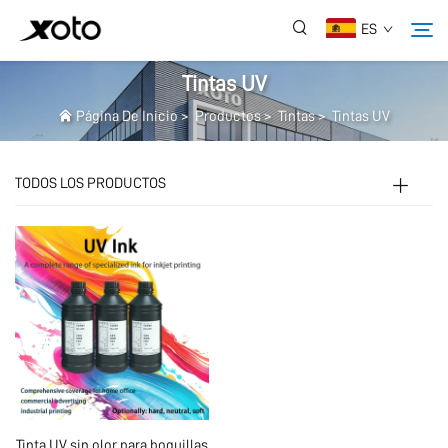
ES
Tintas UV
Página De Inicio
>
Productos
>
Tintas
>
Tintas UV
Sobre Nosotros
TODOS LOS PRODUCTOS
Productos
Noticias
Servicio
Aplicación
Preguntas Frecuentes
Tinta UV sin olor para boquillas