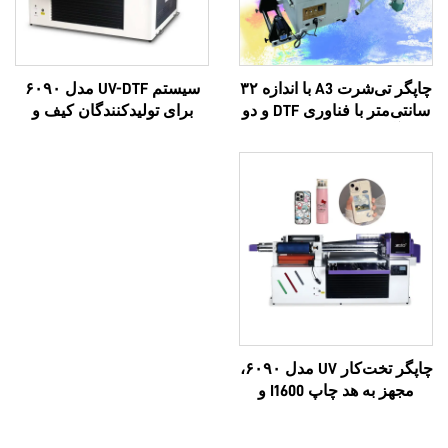
چاپگر تی‌شرت A3 با اندازه ۳۲
سیستم UV-DTF مدل ۶۰۹۰
سانتی‌متر با فناوری DTF و دو
برای تولیدکنندگان کیف و
سر آنالوگ XP600 و سرهای
کیف‌مسافرتی؛ قابلیت چاپ
i1600A1
لوگوی سفارشی، لوکس و
چندکاره، مبتنی بر فناوری
اپسون سه‌بعدی، با کیفیت بالا،
سازگان‌سازی OEM،
پرفروش، تمام‌ظاهری مدل
۶۰۹۰
چاپگر تخت‌کار UV مدل ۶۰۹۰،
مجهز به هد چاپ I1600 و
I3200U، تمام‌در-یک، قابلیت
چاپ UV و DTF، فرمت‌های A3