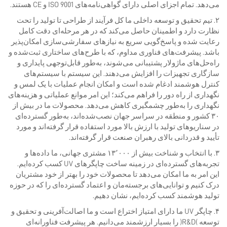
می‌دهد. تمام اجزای اصلی دارای گواهی‌نامه‌های ISO 9001 و CE هستند.
۲. تیم تحقیق و توسعه داخلی ما کل فرآیند از طراحی تا تولید را تحت
نظارت دارد و اطمینان حاصل می‌کند که در هر مرحله‌ای دقت کامل
رعایت شده و پاسخ‌گویی سریع به نیازهای سفارشی‌سازی امکان‌پذیر
باشد. پیشرفت‌های فناوری مداوم، که با طرح‌های ساختاری ثبت‌شده و
راه‌حل‌های ماژولار پشتیبانی می‌شوند، به‌طور قابل‌توجهی پایداری و
سازگاری تجهیزات را افزایش می‌دهند. این سیستم با سیستم‌های
کنترل هوشمند ادغام شده است و امکان انجام عملیات با یک لمس و
نگهداری از راه دور را فراهم می‌کند؛ این امر موانع عملیاتی و هزینه‌های
نگهداری را به‌طور چشمگیری کاهش می‌دهد. محصولات ما در بیش از
۳۰ کشور و منطقه در سراسر جهان نصب‌شده‌اند، به‌طور گسترده‌ای
در سناریوهای تولید با ارزش بالا مورد استفاده قرار گرفته‌اند و مورد
تأیید و قدردانی بالای رهبران صنعت قرار گرفته‌اند.
۳. با انتخاب و شناخت بیش از ۱۳٬۰۰۰ مشتری جهانی، ما داده‌ها و
تجربه‌های گسترده‌ای در زمینه ساخت چاپگرهای UV کسب کرده‌ایم.
این امر به ما امکان می‌دهد تا محصولات خود را بهتر از خود مشتریان
درک کنیم و توانایی‌های برجسته‌مان و اعتماد گسترده‌ای را که در حوزه
تولید هوشمند کسب کرده‌ایم، نشان دهیم.
۴. چاپگر UV ما دارای امتیاز اختراع است و ما اصالت‌آفرینی و تحقیق و
توسعه (R&D) را بسیار ارزشمند می‌دانیم. هر پیشرفت فناورانه‌ای