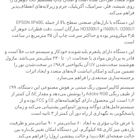
روی شیشه، فلز، سرامیک، آکریلیک، چرم و زیرلایه‌های انعطاف‌پذیر
فراهم می‌کند.
این دستگاه با نازل‌های صنعتی سطح بالا از جمله EPSON XP600،
I1600U1، I3200U1 و HD3200U1 سازگان است. دقت قطرات جوهر آن
۳٫۵ میکرومتر بوده و حداکثر سرعت چاپ آن ۳۵ مترمربع در ساعت
است.
این دستگاه دارای پلتفرم بلندشونده خودکار و سیستم جذب خلأ است و
قادر به پردازش موادی با ضخامت ۰٫۱ تا ۲۳۰ میلی‌متر می‌باشد. ماژول
هوشمند سخت‌شدن UV آن یکنواختی ۹۸٫۷٪ در سخت‌شدن نور را
تضمین می‌کند و امکان انباشت لایه‌های متعدد و ایجاد اثرات
برجسته‌سازی سه‌بعدی را فراهم می‌سازد.
سیستم کالیبراسیون رنگ مبتنی بر هوش مصنوعی این دستگاه، ۹۹٪
از طیف رنگی Adobe RGB را پوشش می‌دهد و مقدار ΔE آن کمتر از
۱٫۲ است. این محصول دارای گواهینامه‌های CE و FCC بوده و از
سیستم‌عامل‌های دوگانه ویندوز/لینوکس پشتیبانی می‌کند و زمان
پاسخگویی به نگهداری از راه دور آن کمتر از ۳ ثانیه است.
با عرض چاپ مؤثری به ابعاد ۶۰ سانتی‌متر × ۹۰ سانتی‌متر و ظرفیت
باردهی میز کاری ۸۵ کیلوگرم، این دستگاه امکان تغییر یک‌باره بین
حالت صفحه‌ای (فلات‌بِد) و حالت پیچشی (رول) را فراهم می‌کند.