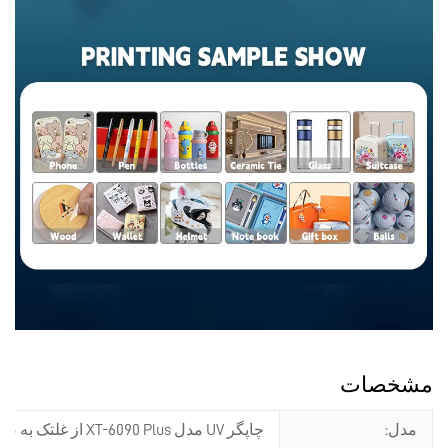
مشخصات
مدل:
چاپگر UV مدل XT-6090 Plus از غلتک به صفحه‌ای