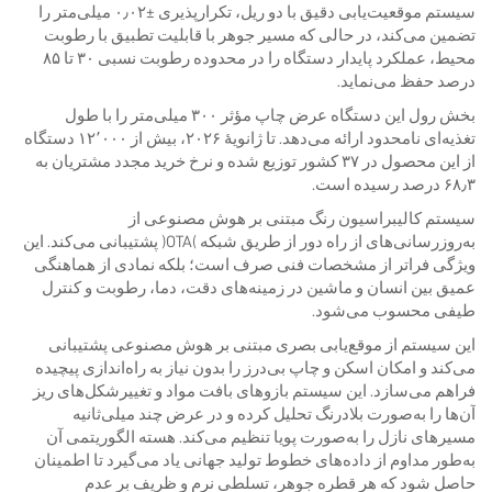
سیستم موقعیت‌یابی دقیق با دو ریل، تکرارپذیری ±۰٫۰۲ میلی‌متر را
تضمین می‌کند، در حالی که مسیر جوهر با قابلیت تطبیق با رطوبت
محیط، عملکرد پایدار دستگاه را در محدوده رطوبت نسبی ۳۰ تا ۸۵
درصد حفظ می‌نماید.
بخش رول این دستگاه عرض چاپ مؤثر ۳۰۰ میلی‌متر را با طول
تغذیه‌ای نامحدود ارائه می‌دهد. تا ژانویهٔ ۲۰۲۶، بیش از ۱۲٬۰۰۰ دستگاه
از این محصول در ۳۷ کشور توزیع شده و نرخ خرید مجدد مشتریان به
۶۸٫۳ درصد رسیده است.
سیستم کالیبراسیون رنگ مبتنی بر هوش مصنوعی از
به‌روزرسانی‌های از راه دور از طریق شبکه (OTA) پشتیبانی می‌کند. این
ویژگی فراتر از مشخصات فنی صرف است؛ بلکه نمادی از هماهنگی
عمیق بین انسان و ماشین در زمینه‌های دقت، دما، رطوبت و کنترل
طیفی محسوب می‌شود.
این سیستم از موقع‌یابی بصری مبتنی بر هوش مصنوعی پشتیبانی
می‌کند و امکان اسکن و چاپ بی‌درز را بدون نیاز به راه‌اندازی پیچیده
فراهم می‌سازد. این سیستم بازوهای بافت مواد و تغییرشکل‌های ریز
آن‌ها را به‌صورت بلادرنگ تحلیل کرده و در عرض چند میلی‌ثانیه
مسیرهای نازل را به‌صورت پویا تنظیم می‌کند. هسته الگوریتمی آن
به‌طور مداوم از داده‌های خطوط تولید جهانی یاد می‌گیرد تا اطمینان
حاصل شود که هر قطره جوهر، تسلطی نرم و ظریف بر عدم