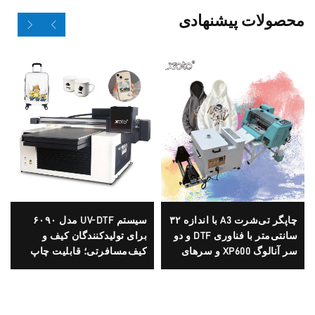
محصولات پیشنهادی
چاپگر تی‌شرت A3 با اندازه ۳۲
سیستم UV-DTF مدل ۶۰۹۰
سانتی‌متر با فناوری DTF و دو
برای تولیدکنندگان کیف و
سر آنالوگ XP600 و سرهای
کیف‌مسافرتی؛ قابلیت چاپ
i1600A1
لوگوی سفارشی، لوکس و
چندکاره، مبتنی بر فناوری
اپسون سه‌بعدی، با کیفیت بالا،
سازگان‌سازی OEM،