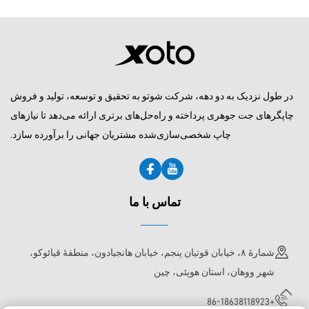
پرفروش، تمام‌ظاهری مدل
۶۰۹۰
در طول نزدیک به دو دهه، شرکت شوتو به تحقیق و توسعه، تولید و فروش
چاپگرهای جت جوهری پرداخته و راه‌حل‌های برتری ارائه می‌دهد تا نیازهای
چاپ شخصی‌سازی‌شده مشتریان جهانی را برآورده سازد.
تماس با ما
شمارهٔ ۸، خیابان قوتیان پنجم، خیابان هانجیادون، منطقهٔ قیائوکو،
شهر ووهان، استان هوپئی، چین
+86-18638118923