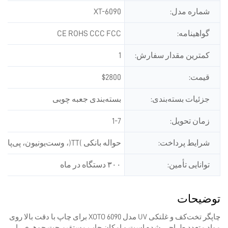
شماره مدل:
XT-6090
گواهینامه:
CE ROHS CCC FCC
کمترین مقدار سفارش:
1
قیمت:
$2800
جزئیات بسته‌بندی:
بسته‌بندی جعبه چوبی
زمان تحویل:
1-7
شرایط پرداخت:
حواله بانکی (TT)، وست‌یونیون، پی‌پال، آلی‌پی‌پل
توانایی تأمین:
۳۰۰ دستگاه در ماه
توضیحات
چاپگر تخت‌کف و غلتکی UV مدل XOTO 6090 برای چاپ با دقت بالا روی
مواد متعدد طراحی شده است و امکان چاپ مستقیم جت جوهری را