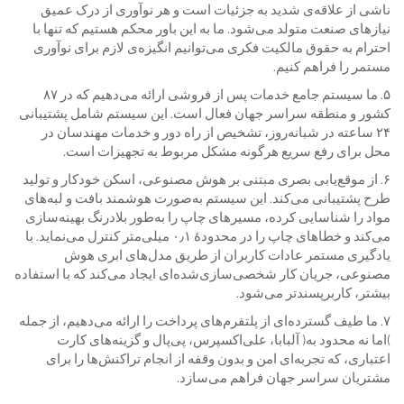
ناشی از علاقه‌ی شدید به جزئیات است و هر نوآوری از درک عمیق
نیازهای صنعت متولد می‌شود. ما به این باور محکم هستیم که تنها با
احترام به حقوق مالکیت فکری می‌توانیم انگیزه‌ی لازم برای نوآوری
مستمر را فراهم کنیم.
۵. ما سیستم جامع خدمات پس از فروشی ارائه می‌دهیم که در ۸۷
کشور و منطقه سراسر جهان فعال است. این سیستم شامل پشتیبانی
۲۴ ساعته در شبانه‌روز، تشخیص از راه دور و خدمات مهندسان در
محل برای رفع سریع هرگونه مشکل مربوط به تجهیزات است.
۶. از موقع‌یابی بصری مبتنی بر هوش مصنوعی، اسکن خودکار و تولید
طرح پشتیبانی می‌کند. این سیستم به‌صورت هوشمند بافت و لبه‌های
مواد را شناسایی کرده، مسیرهای چاپ را به‌طور بلادرنگ بهینه‌سازی
می‌کند و خطاهای چاپ را در محدودهٔ ۰٫۱ میلی‌متر کنترل می‌نماید. با
یادگیری مستمر عادات کاربران از طریق مدل‌های ابری هوش
مصنوعی، جریان کار شخصی‌سازی‌شده‌ای ایجاد می‌کند که با استفاده
بیشتر، کاربرپسندتر می‌شود.
۷. ما طیف گسترده‌ای از پلتفرم‌های پرداخت را ارائه می‌دهیم، از جمله
(اما نه محدود به) آلبابا، علی‌اکسپرس، پی‌پال و گزینه‌های کارت
اعتباری، که تجربه‌ای امن و بدون وقفه از انجام تراکنش‌ها را برای
مشتریان سراسر جهان فراهم می‌سازد.