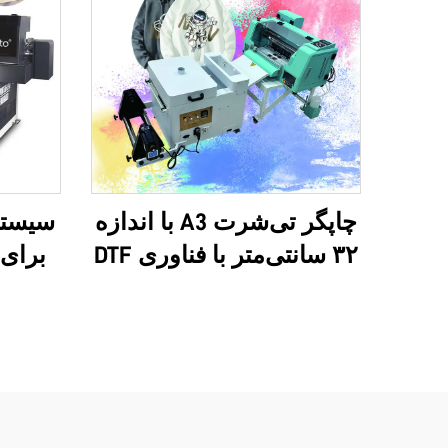
چاپگر تی‌شرت A3 با اندازه
۳۲ سانتی‌متر با فناوری DTF
برای 
و دو سر آنالوگ XP600 و
کیف‌مس
سرهای i1600A1
لوگوی
چندکا
اپسون