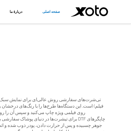
صفحه اصلی
دربارهٔ ما
چاپگر DTF
چاپگر UV
چاپگر DTF A3
چاپگر UV صفحه‌تخت
چاپگر UV ترکیبی رول و صفحه‌تخت
روی فیلمی ویژه چاپ می‌کنید و سپس آن را روی 
چاپگرهای DTF برای تیشرت‌ها در دنیای پوشاک س