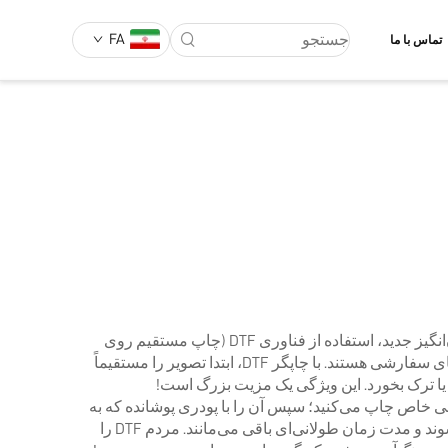
FA
تماس با ما
تی‌شرت‌های سفارشی روش عالی‌ای برای نمایش سبک شخصی شما یا تبلیغ چیزی مانند یک برند هستند. یکی از روش‌های هیجان‌انگیز جدید، استفاده از فناوری DTF (چاپ مستقیم روی
فیلم) است. این دستگاه‌ها طرح‌ها را با رنگ‌های درخشان و جزئیات بسیار بالا زنده می‌کنند و واقعاً در حال تغییر روش تولید لباس‌های سفارشی هستند. با چاپگر DTF، ابتدا تصویر را مستقیماً
 یا ترک بخورد. این ویژگی یک مزیت بزرگ است!
 فیلمی خاص چاپ می‌کنید؛ سپس آن را با پودری پوشانده که به
جوهر چسبیده و پس از حرارت دادن، پودر ذوب شده و اتصال محکمی با پارچه ایجاد می‌کند. چاپ‌ها رنگین و پرجزئیات ظاهر می‌شوند و مدت زمان طولانی‌ای باقی می‌مانند. مردم DTF را