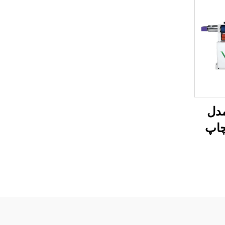
تخت‌کار UV مدل
 چاپ
 تمام‌در-یک،
قابلیت چاپ UV و DTF،
 A3 و A2 و پیچ‌دار
، ماشین
وری