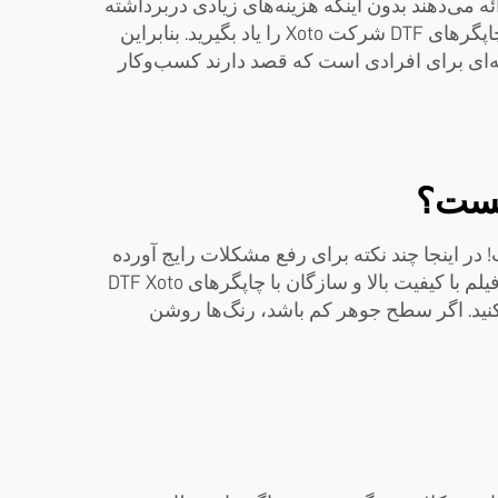
 و صرفه‌جویی در زمان را در نظر بگیریم. چاپگرهای Xoto کیفیت خوبی ارائه می‌دهند بدون اینکه هزینه‌های زیادی دربرداشته
باشند. در نهایت، یادگیری آن نیز آسان است؛ حتی اگر در زمینه چاپ تازه‌کار باشید، می‌توانید به‌سرعت نحوه کار با چاپگرهای DTF شرکت Xoto را یاد بگیرید. بنابراین
زودتر به کسب درآمد بپردازید. در مجموع، روش DTF انتخاب هوشمندانه‌ای برای افرادی است که قصد دارند کسب‌وکار
 عادی است! در اینجا چند نکته برای رفع مشکلات رایج آورده
شده است. اول اینکه اگر چاپ واضح نیست، کیفیت فیلمی که استفاده می‌کنید را بررسی کنید. مطمئن شوید که از فیلم با کیفیت بالا و سازگان با چاپگرهای DTF Xoto
 کنید. اگر سطح جوهر کم باشد، رنگ‌ها روشن