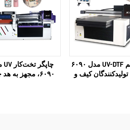
سیستم UV-DTF مدل ۶۰۹۰
چاپگر 
تولیدکنندگان کیف و
۶۰۹۰، مجهز به هد
افرتی؛ قابلیت چاپ
I1600 و I3200U،
 سفارشی، لوکس و
ره، مبتنی بر فناوری
فرمت‌های
 سه‌بعدی، با کیفیت
(Roll)، با ۸ رنگ
بالا، سازگان‌سازی OEM،
ساخت برچسب‌های ف