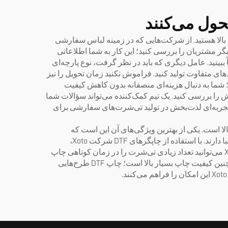
ت چاپ بالا هستید. از شرکت‌هایی که در زمینه لباس سفارشی
نظرات دیگر مشتریان را بررسی کنید؛ این کار به شما اطلاعاتی
 ببینید. عامل دیگری که باید در نظر گرفت، نوع پارچه‌ای
های متفاوت تولید کنید. فراموش نکنید زمان تحویل را نیز
؛ شما به دنبال هزینه‌ای منصفانه بدون کاهش کیفیت
وش را بررسی کنید. یک تیم کمک‌کننده می‌تواند سؤالات شما
ار می‌کنیم و می‌خواهیم تجربه‌ای لذت‌بخش در تولید تی‌شرت‌های سفارشی برای
لا است. یکی از بهترین ویژگی‌های آن این است که
می‌توان روی انواع مختلف پارچه چاپ کرد؛ بنابراین تی‌شرت‌های شما روی پارچه‌های پنبه‌ای، پلیستر و حتی ترکیبی‌ها نیز ظاهری زیبا دارند. با استفاده از چاپگرهای DTF شرکت Xoto،
محصولات منحصربه‌فردی ایجاد کنید که برای تمام مشتریان جذاب باشد. امتیاز دیگر آن سرعت بالاست: با فناوری DTF شرکت Xoto می‌توانید تعداد زیادی تی‌شرت را در زمان کوتاهی چاپ
کنید. این ویژگی برای کسب‌وکارهایی که نیاز به تأمین سریع تی‌شرت برای رویدادها یا سفارش‌های ویژه دارند بسیار مفید است. همچنین کیفیت چاپ بسیار بالا است؛ چاپ DTF طرح‌هایی