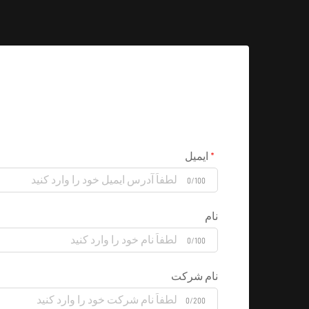
ایمیل
0/100
نام
0/100
نام شرکت
0/200