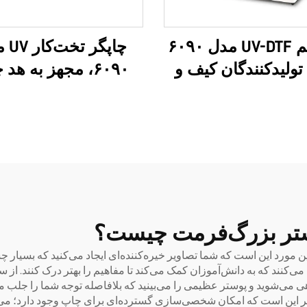
سیستم UV-DTF مدل ۶۰۹۰
چاپگر 
تولیدکنندگان کیف و
۶۰۹۰، مجهز به هد
افرتی؛ قابلیت چاپ
I1600 و I3200U،
 سفارشی، لوکس و
ره، مبتنی بر فناوری
فرمت‌های
 سه‌بعدی، با کیفیت
(Roll)، با ۸ رنگ
بالا، سازگان‌سازی OEM،
ساخت برچسب‌های ف
ش، تمام‌ظاهری مدل
با فیلم AB، مدل ۶۰۹۰
۶۰۹۰
وستر بزرگ‌فرمت چیست؟
 مورد این است که شما تصاویر خیره‌کننده‌ای ایجاد می‌کنید که بسیار چش
ی‌کنند که به دانش‌آموزان کمک می‌کند تا مفاهیم را بهتر درک کنند. از س
دیگر این است که امکان شخصی‌سازی گسترده‌ای برای چاپ وجود دارد؛ می‌تو