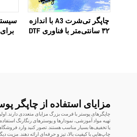
چاپگر تی‌شرت A3 با اندازه
۳۲ سانتی‌متر با فناوری DTF
برای 
و دو سر آنالوگ XP600 و
کیف‌مس
سرهای i1600A1
لوگوی
چندکا
اپسون
پرفرو
مزایای استفاده از چاپگر پ
چاپگرهای پوستر با فرمت بزرگ مزایای متعددی دارند. اولین
تهیه مواد آموزشی، نمودارها و پوسترهای رنگارنگ استفاده م
چاپ‌هایی با کیفیت بالا، تیز و حرفه‌ای ارائه دهند. مزیت 