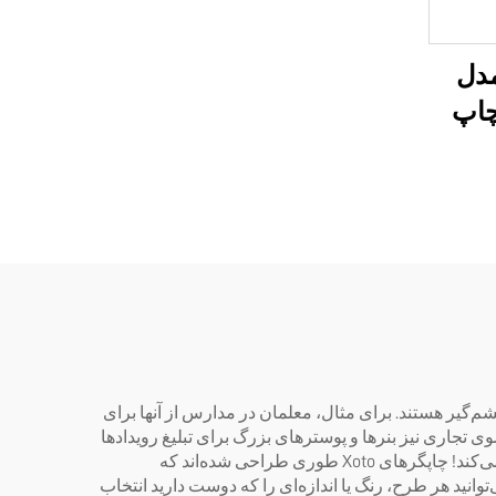
تخت‌کار UV مدل
 چاپ
 تمام‌در-یک،
قابلیت چاپ UV و DTF،
 A3 و A2 و پیچ‌دار
، ماشین
وری
م‌گیر هستند. برای مثال، معلمان در مدارس از آنها برای
وی تجاری نیز بنرها و پوسترهای بزرگ برای تبلیغ رویدادها
یا تخفیف‌ها بسیار مناسب هستند. تصور کنید وارد فروشگاهی می‌شوید و پوستر عظیمی را می‌بینید که بلافاصله توجه شما را جلب می‌کند! چاپگرهای Xoto طوری طراحی شده‌اند که
انید هر طرح، رنگ یا اندازه‌ای را که دوست دارید انتخاب