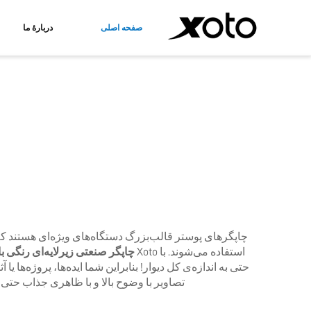
صفحه اصلی
دربارهٔ ما
چاپگر DTF
چاپگر UV
چاپگر DTF A3
چاپگر UV صفحه‌تخت
چاپگر UV ترکیبی رول و صفحه‌تخت
چاپگرهای پوستر قالب‌بزرگ دستگاه‌های ویژه‌ای هستند که 
استفاده می‌شوند. با Xoto
چاپگر صنعتی زیرلایه‌ای رنگی 
حتی به اندازه‌ی کل دیوار! بنابراین شما ایده‌ها، پروژه‌ها 
تصاویر با وضوح بالا و با ظاهری جذاب حتی از فاصله‌ی دور خرو