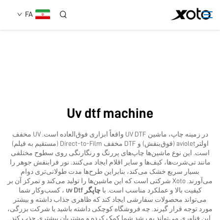
FA
دربارهٔ ما
محصولات
Uv dtf machine
اخبار
در زمینه چاپ، ماشین UV DTF واقعاً ابزاری فوق‌العاده است. UV مخفف
اولترaviolet (فوق‌بنفش) و DTF مخفف Direct-to-Film (مستقیم به فیلم)
خدمات
است. این نوع ماشین‌ها چاپ‌های پررنگ و رنگارنگی روی سطوح مختلفی
مانند تی‌شرت‌ها، کیف‌ها و سایر اقلام ایجاد می‌کنند. نور فرابنفش جوهر را
بسیار سریع خشک می‌کند، بنابراین طرح‌ها مدت طولانی‌تری دوام
می‌آورند. Xoto شرکتی است که این ماشین‌ها را تولید می‌کند و تمرکز آن بر
استفاده
کیفیت بالا و عملکرد مناسب است. با
چاپگر uv Dtf
، کسب‌وکار شما
می‌تواند محصولات سفارشی ایجاد کند که ظاهری جذاب داشته و بیشتر
مورد توجه قرار گیرند. چه فروشگاه کوچکی داشته باشید یا شرکت بزرگی،
تماس با ما
این فناوری می‌تواند به رشد شما کمک کرده و مشتریان بیشتری جذب کند.