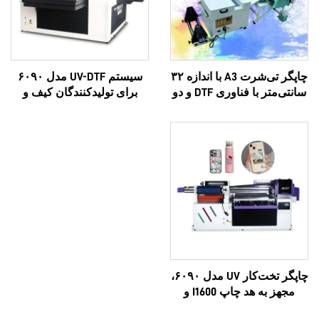
چاپگر تی‌شرت A3 با اندازه ۳۲
سیستم UV-DTF مدل ۶۰۹۰
سانتی‌متر با فناوری DTF و دو
برای تولیدکنندگان کیف و
سر آنالوگ XP600 و سرهای
کیف‌مسافرتی؛ قابلیت چاپ
i1600A1
لوگوی سفارشی، لوکس و
چندکاره، مبتنی بر فناوری
اپسون سه‌بعدی، با کیفیت بالا،
سازگان‌سازی OEM،
پرفروش، تمام‌ظاهری مدل
۶۰۹۰
چاپگر تخت‌کار UV مدل ۶۰۹۰،
مجهز به هد چاپ I1600 و
I3200U، تمام‌در-یک، قابلیت