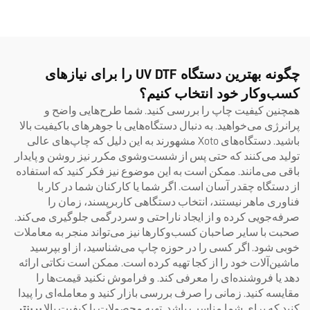
چاپ UV و DTF، فرمت‌های A3
و A2 و پیچ‌دار (Roll)، با ۸ رنگ،
ماشین ساخت برچسب‌های
فوری با فیلم AB، مدل ۶۰۹۰
چگونه بهترین دستگاه UV DTF را برای نیازهای
کسب‌وکار خود انتخاب کنیم؟
همچنین کیفیت چاپ را بررسی کنید. شما طرح‌هایی واضح و
پرانرژی می‌خواهید. به دنبال دستگاه‌هایی با جوهرهای باکیفیت بالا
باشید. دستگاه‌های Xoto مشهورند به این دلیل که چاپ‌های عالی
تولید می‌کنند که حتی پس از شست‌وشوی مکرر نیز روشن و پایدار
باقی می‌مانند. ممکن است به این موضوع نیز فکر کنید که استفاده
از دستگاه چقدر آسان است. اگر شما یا کارکنان شما در کار با
فناوری ماهر نیستند، انتخاب دستگاهی کاربرپسند، زمان را
صرفه‌جویی کرده و از ایجاد ناراحتی و سردرگمی جلوگیری می‌کند.
صحبت با سایر صاحبان کسب‌وکارها نیز می‌تواند منجر به معاملات
خوبی شود. اگر کسی را در حوزه چاپ می‌شناسید، از او بپرسید
ماشین‌آلات خود را از کجا تهیه کرده است. ممکن است نکاتی ارائه
دهد یا فروشنده‌ای را معرفی کند. و فراموش نکنید قیمت‌ها را
مقایسه کنید. زمانی را صرف بررسی بازار کنید و معامله‌ای را پیدا
کنید که برای شما مناسب باشد. تهیه محصولات با کیفیت بالا
پرینتر