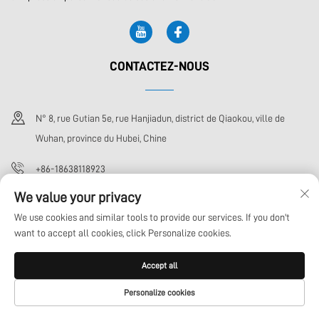
CONTACTEZ-NOUS
N° 8, rue Gutian 5e, rue Hanjiadun, district de Qiaokou, ville de
Wuhan, province du Hubei, Chine
+86-18638118923
We value your privacy
[email protected]
We use cookies and similar tools to provide our services. If you don't
want to accept all cookies, click Personalize cookies.
Tous droits réservés © Wuhan Xoto Technology Co., Ltd.
Politique de
Accept all
confidentialité
BLOG
Personalize cookies
PAGE D'ACCUEIL
PRODUITS
COURRIEL
TÉL.