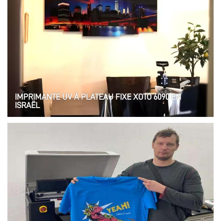
votre entreprise.
IMPRIMANTE UV À PLATEAU FIXE XOTO 6090 EN
ISRAËL
Découvrez l’imprimante à plat UV XOTO 6090, parfaite pour vos
besoins d’impression en Israël. Des impressions de haute
qualité et durables vous attendent !