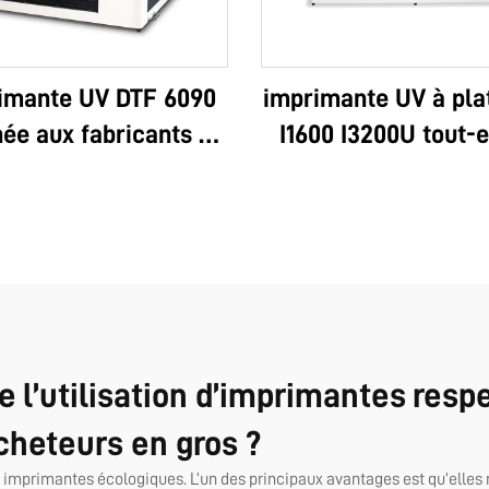
imante UV DTF 6090
imprimante UV à pla
née aux fabricants de
I1600 I3200U tout-
lises, permettant
UV DTF A3 A2 av
mpression de logos
rouleau, machine à
sonnalisés, luxe et
instantané AB av
fonctionnelle, Epson
couleurs pour
haute qualité, OEM,
autocollants, modèl
demandée, complète,
modèle 6090
e l’utilisation d’imprimantes res
cheteurs en gros ?
 imprimantes écologiques. L’un des principaux avantages est qu’elles