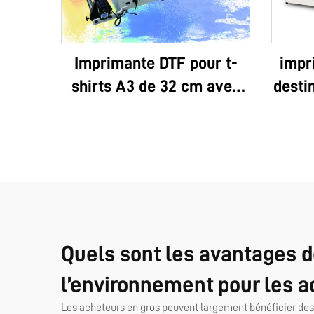
Imprimante DTF pour t-
impr
shirts A3 de 32 cm avec
desti
deux têtes XP600 et des
va
têtes i1600A1
l’i
per
multi
3D, 
très 
Quels sont les avantages d
l’environnement pour les a
Les acheteurs en gros peuvent largement bénéficier des