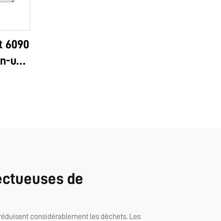
t 6090
en-un
ec
 film
ec 8
e 6090
pectueuses de
 réduisent considérablement les déchets. Les