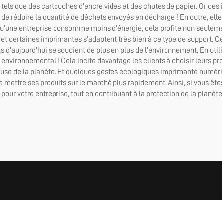
els que des cartouches d’encre vides et des chutes de papier. Or ces 
 de réduire la quantité de déchets envoyés en décharge ! En outre, el
squ’une entreprise consomme moins d’énergie, cela profite non seulemen
, et certaines imprimantes s’adaptent très bien à ce type de support. C
ents d’aujourd’hui se soucient de plus en plus de l’environnement. En ut
nvironnemental ! Cela incite davantage les clients à choisir leurs 
euse de la planète. Et quelques gestes écologiques
imprimante numériq
de mettre ses produits sur le marché plus rapidement. Ainsi, si vous êt
pour votre entreprise, tout en contribuant à la protection de la planèt