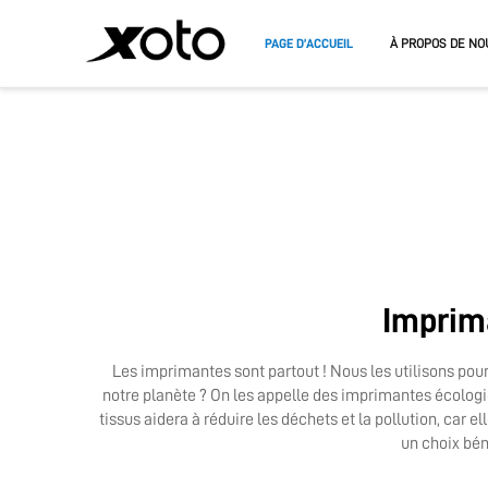
PAGE D’ACCUEIL
À PROPOS DE NO
IMPRIMANTE DTF
IMPRIMA
IMPRIMANTE DTF A3
IMPRIMA
IMPRIMA
PLATEFO
Imprim
Les imprimantes sont partout ! Nous les utilisons pou
notre planète ? On les appelle des imprimantes écologiqu
tissus
aidera à réduire les déchets et la pollution, car
un choix bén