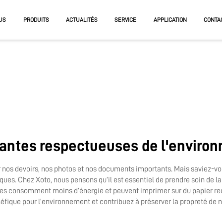
US
PRODUITS
ACTUALITÉS
SERVICE
APPLICATION
CONTA
NTE UV
NTE UV DE GRANDE FORMAT
NTE UV EN ROULEAU ET
RME
antes respectueuses de l'enviro
r nos devoirs, nos photos et nos documents importants. Mais saviez-v
es. Chez Xoto, nous pensons qu’il est essentiel de prendre soin de la T
 elles consomment moins d’énergie et peuvent imprimer sur du papier re
éfique pour l’environnement et contribuez à préserver la propreté de n