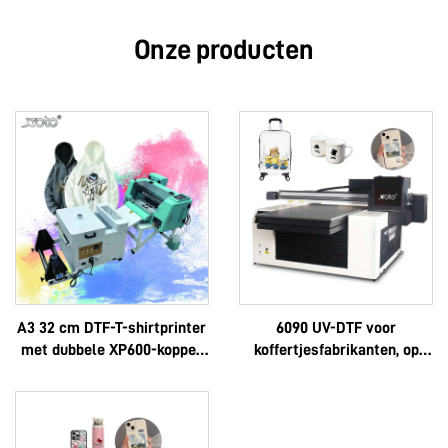
Onze producten
A3 32 cm DTF-T-shirtprinter
6090 UV-DTF voor
met dubbele XP600-koppen
koffertjesfabrikanten, op
en i1600A1-koppen
maat gemaakte logo’s, luxe,
multifunctioneel, Epson 3D,
hoge kwaliteit, OEM, veel
verkocht, volledig model