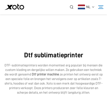
NL
Over Ons
Producten
Dtf sublimatieprinter
Nieuws
DTF-sublimatieprinters worden momenteel erg populair bij mensen die
custom kleding en dergelijke willen maken. Ze gebruiken een techniek
Service
die wordt genoemd
Dtf printer machine
ze printen het ontwerp eerst op
een speciale folie en brengen het vervolgens over op artikelen zoals T-
shirts, hoodies of wat dan ook. Xoto is een merk dat hoogwaardige DTF-
printers verkoopt. Deze printers produceren zeer felle kleuren en
Toepassing
scherpe details, en het ontwerp blijft langdurig zitten.
Contacteer Ons