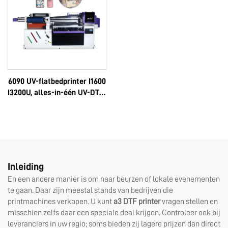
6090
6090 UV-flatbedprinter I1600
I3200U, alles-in-één UV-DTF-
printer voor A3- en A2-
formaat en rol, met 8
kleuren, sticker, directe AB-
film, machine 6090
Inleiding
En een andere manier is om naar beurzen of lokale evenementen
te gaan. Daar zijn meestal stands van bedrijven die
printmachines verkopen. U kunt
a3 DTF printer
vragen stellen en
misschien zelfs daar een speciale deal krijgen. Controleer ook bij
leveranciers in uw regio; soms bieden zij lagere prijzen dan direct