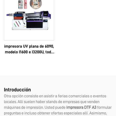
venta, completo 6090
impresora UV plana de 6090,
modelo I1600 e I3200U, todo
en uno, UV-DTF, formatos A3
y A2, rollo, con pegamento
instantáneo de 8 colores y
película AB, máquina 6090
Introducción
Otra opción consiste en asistir a ferias comerciales o eventos
locales. Allí suelen haber stands de empresas que venden
máquinas de impresión. Usted puede
impresora DTF A3
formular
preguntas e incluso obtener ofertas especiales allí. Asimismo,