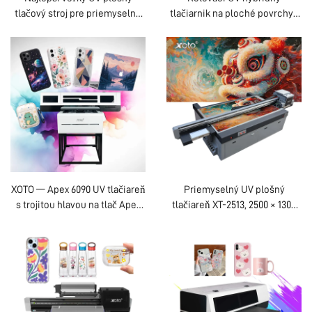
tlačový stroj pre priemyselné
tlačiarnik na ploché povrchy |
tlačové úlohy
Dvojité trysky | 8-farebný
Kontaktuj Nás
systém CMYK+W
XOTO — Apex 6090 UV tlačiareň
Priemyselný UV plošný
s trojitou hlavou na tlač Apex
tlačiareň XT-2513, 2500 × 1300
6090 UV tlačiareň
mm | 4 tlačové hlavy Epson |
W+CMYK+V, 6 farieb | priama
tlač na viaceré materiály