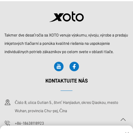
prispôsobiteľné tlačové
filmový stroj 6090
zariadenie
Takmer dve desaťročia sa XOTO venuje výskumu, vývoju, výrobe a predaju
inkjetových tlačiarní a ponúka kvalitné riešenia na uspokojenie
individuálnych potrieb zákazníkov po celom svete v oblasti tlače.
KONTAKTUJTE NÁS
Číslo 8, ulica Gutian 5., štvrť Hanjiadun, okres Qiaokou, mesto
Wuhan, provincia Chu-pej, Čína
+86-18638118923