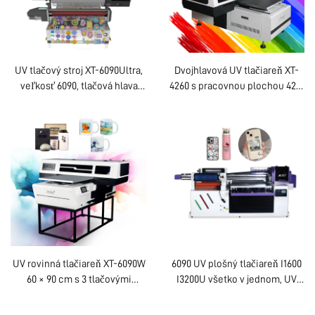
UV tlačový stroj XT-6090Ultra,
Dvojhlavová UV tlačiareň XT-
veľkosť 6090, tlačová hlava
4260 s pracovnou plochou 42 ×
i3200, digitálny tlačový stroj s
60 cm, 8-farebná tlač na
3D lakovaním a reliéfom
sklenené fľaše, kožu a
remeselné výrobky
UV rovinná tlačiareň XT-6090W
6090 UV plošný tlačiareň I1600
60 × 90 cm s 3 tlačovými
I3200U všetko v jednom, UV
hlavami XP600, 8-farebný
DTF A3 A2 rolovnica s 8
systém lakovania,
farbami, nálepky, okamžitý AB