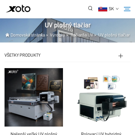
SK
UV plošný tlačiar
Domovská stránka
>
Výrobky
>
Tlačiarňa UV
>
UV plošný tlačiar
O Nás
VŠETKY PRODUKTY
Výrobky
Správy
Služba
Aplikácia
Často Kladené Otázky
Najlepší veľký UV plošný
Rolovací UV hybridný