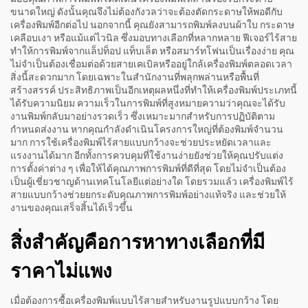
ขนาดใหญ่ ดังนั้นคุณจึงไม่ต้องกังวลว่าจะต้องตัดกระดาษให้พอดีกับ
เครื่องพิมพ์อีกต่อไป นอกจากนี้ คุณยังสามารถพิมพ์ลงบนผ้าใบ กระดาษ
เคลือบเงา หรือแม้แต่ไวนิล ซึ่งมอบทางเลือกที่หลากหลาย ฟีเจอร์ไร้สาย
ทำให้การพิมพ์จากแล็ปท็อป แท็บเล็ต หรือสมาร์ทโฟนเป็นเรื่องง่าย คุณ
ไม่จำเป็นต้องเชื่อมต่อด้วยสายเคเบิลหรืออยู่ใกล้เครื่องพิมพ์ตลอดเวลา
สิ่งนี้สะดวกมาก โดยเฉพาะในสำนักงานที่พลุกพล่านหรือพื้นที่
สร้างสรรค์ ประสิทธิภาพเป็นอีกเหตุผลหนึ่งที่ทำให้เครื่องพิมพ์ประเภทนี้
ได้รับความนิยม ความเร็วในการพิมพ์ที่สูงหมายความว่าคุณจะได้รับ
งานพิมพ์กลับมาอย่างรวดเร็ว ซึ่งเหมาะมากสำหรับการปฏิบัติตาม
กำหนดส่งงาน หากคุณกำลังดำเนินโครงการใหญ่ที่ต้องพิมพ์จำนวน
มาก การใช้เครื่องพิมพ์ไร้สายแบบกว้างจะช่วยประหยัดเวลาและ
แรงงานได้มาก อีกทั้งการควบคุมที่ใช้งานง่ายยังช่วยให้คุณปรับแต่ง
การตั้งค่าต่าง ๆ เพื่อให้ได้คุณภาพการพิมพ์ที่ดีที่สุด โดยไม่จำเป็นต้อง
เป็นผู้เชี่ยวชาญด้านเทคโนโลยีแต่อย่างใด โดยรวมแล้ว เครื่องพิมพ์ไร้
สายแบบกว้างช่วยยกระดับคุณภาพการพิมพ์อย่างแท้จริง และช่วยให้
งานของคุณเสร็จสิ้นได้เร็วขึ้น
สิ่งสำคัญคือการหาทางเลือกที่มี
ราคาไม่แพง
เมื่อต้องการซื้อเครื่องพิมพ์แบบไร้สายสำหรับงานรูปแบบกว้าง โดย