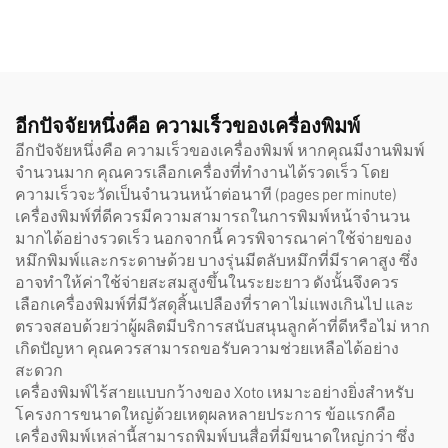
All In One สำหรับพิมพ์ DTF
ขนาด A3, A2 และแบบม้วน
(Roll) พร้อมฟิล์ม AB แบบ
ทันที 8 สี สำหรับติดสติก
เกอร์ เครื่องรุ่น 6090
อีกปัจจัยหนึ่งคือ ความเร็วของเครื่องพิมพ์
อีกปัจจัยหนึ่งคือ ความเร็วของเครื่องพิมพ์ หากคุณมีงานพิมพ์
จำนวนมาก คุณควรเลือกเครื่องที่ทำงานได้รวดเร็ว โดย
ความเร็วจะวัดเป็นจำนวนหน้าต่อนาที (pages per minute)
เครื่องพิมพ์ที่ดีควรมีความสามารถในการพิมพ์หน้าจำนวน
มากได้อย่างรวดเร็ว นอกจากนี้ ควรพิจารณาค่าใช้จ่ายของ
หมึกพิมพ์และกระดาษด้วย บางรุ่นมีตลับหมึกที่มีราคาสูง ซึ่ง
อาจทำให้ค่าใช้จ่ายสะสมสูงขึ้นในระยะยาว ดังนั้นจึงควร
เลือกเครื่องพิมพ์ที่มีวัสดุสิ้นเปลืองที่ราคาไม่แพงเกินไป และ
ตรวจสอบด้วยว่าผู้ผลิตมีบริการสนับสนุนลูกค้าที่ดีหรือไม่ หาก
เกิดปัญหา คุณควรสามารถขอรับความช่วยเหลือได้อย่าง
สะดวก
เครื่องพิมพ์ไร้สายแบบกว้างของ Xoto เหมาะอย่างยิ่งสำหรับ
โครงการขนาดใหญ่ด้วยเหตุผลหลายประการ ข้อแรกคือ
เครื่องพิมพ์เหล่านี้สามารถพิมพ์บนสื่อที่มีขนาดใหญ่กว่า ซึ่ง