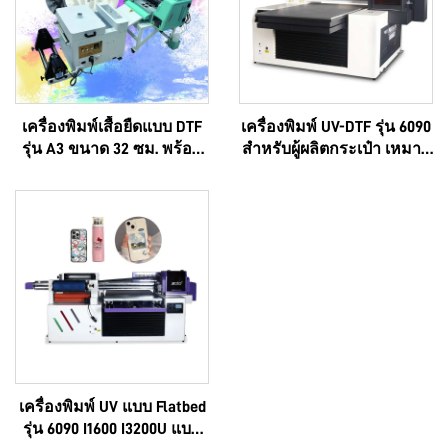
เครื่องพิมพ์เสื้อยืดแบบ DTF
เครื่องพิมพ์ UV-DTF รุ่น 6090
รุ่น A3 ขนาด 32 ซม. พร้อม
สำหรับผู้ผลิตกระเป๋า เหมาะ
หัวพิมพ์ XP600 แบบคู่และหัว
สำหรับพิมพ์โลโก้เฉพาะ
พิมพ์ i1600A1
ตามความต้องการของ
ลูกค้า ระดับพรีเมียม แบบ
มัลติฟังก์ชัน ใช้หัวพิมพ์
Epson แบบ 3 มิติ คุณภาพสูง
รองรับการผลิตแบบ OEM
ขายดีมาก แบบครบวงจรรุ่น
6090
เครื่องพิมพ์ UV แบบ Flatbed
รุ่น 6090 I1600 I3200U แบบ