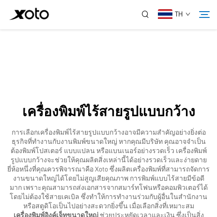
TH
เกี่ยวกับเรา
ผลิตภัณฑ์
เครื่องพิมพ์ไร้สายรูปแบบกว้าง
ข่าวสาร
การเลือกเครื่องพิมพ์ไร้สายรูปแบบกว้างอาจมีความสำคัญอย่างยิ่งต่อ
ธุรกิจที่ทำงานกับงานพิมพ์ขนาดใหญ่ หากคุณมีบริษัท คุณอาจจำเป็น
บริการ
ต้องพิมพ์โปสเตอร์ แบบแปลน หรือแบนเนอร์อย่างรวดเร็ว เครื่องพิมพ์
รูปแบบกว้างจะช่วยให้คุณผลิตสิ่งเหล่านี้ได้อย่างรวดเร็วและง่ายดาย
ยี่ห้อหนึ่งที่คุณควรพิจารณาคือ Xoto ซึ่งผลิตเครื่องพิมพ์ที่สามารถจัดการ
งานขนาดใหญ่ได้โดยไม่สูญเสียคุณภาพ การพิมพ์แบบไร้สายมีข้อดี
การใช้งาน
มาก เพราะคุณสามารถส่งเอกสารจากสมาร์ทโฟนหรือคอมพิวเตอร์ได้
โดยไม่ต้องใช้สายเคเบิล ซึ่งทำให้การทำงานร่วมกับผู้อื่นในสำนักงาน
หรือสตูดิโอเป็นไปอย่างสะดวกยิ่งขึ้น เมื่อเลือกสิ่งที่เหมาะสม
ติดต่อเรา
เครื่องพิมพ์อิงค์เจ็ทขนาดใหญ่
ช่วยประหยัดเวลาและเงิน ซึ่งเป็นสิ่ง