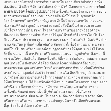
เฉพาะอย่างยิ่งหากต้องการจำนวนมากในคราวเดียว ก็สำคัญมากที่จะ
ต้องค้นหาตัวเลือกที่มีราคาไม่แพง Xoto มีให้เลือกหลากหลาย
การพิมพ์
ด้วยระบบอิงค์เจ็ตแบบรูปแบบกว้าง
เครื่องพิมพ์แบบไร้สาย เหมาะอย่าง
ยิ่งสำหรับการสั่งซื้อจำนวนมาก การซื้อเพื่อใช้งานในธุรกิจหรือ
โรงเรียนอาจเป็นค่าใช้จ่ายที่สูงมาก ดังนั้นจึงควรฉลาดในการมองหา
ข้อเสนอที่คุ้มค่า คุณมักจะพบส่วนลดเมื่อสั่งซื้อเป็นจำนวนมาก และ
เข้าใจหลักการนี้ดี บริษัทฯ ให้ราคาพิเศษสำหรับธุรกิจหรือองค์กรที่
ต้องการสั่งซื้อหลายหน่วย ซึ่งช่วยให้คุณได้รับสิ่งที่ต้องการโดยไม่ต้อง
กังวลเรื่องงบประมาณ คุณสามารถตรวจสอบเว็บไซต์หรือติดต่อทีมฝ่าย
ขายเพื่อเรียนรู้เพิ่มเติมเกี่ยวกับตัวเลือกการสั่งซื้อจำนวนมาก พวกเขา
มักมีโปรโมชันหรืองานเซลล์ตามฤดูกาลที่ช่วยให้คุณประหยัดได้มาก
ยิ่งขึ้น นอกจากนี้ ควรติดตามรีวิวและคะแนนจากลูกค้าด้วย สิ่งเหล่านี้
จะช่วยให้คุณตัดสินใจเลือกเครื่องพิมพ์ที่เหมาะสมกับความต้องการของ
คุณได้ดียิ่งขึ้น สิ่งสำคัญคือต้องเลือกเครื่องพิมพ์ที่สอดคล้องกับงบ
ประมาณของคุณ แต่ยังตอบโจทย์ความต้องการด้านการพิมพ์ได้อย่าง
ครบถ้วน หากคุณยังไม่แน่ใจว่าจะเลือกรุ่นใด ทีมบริการลูกค้าของพวก
เขาพร้อมให้ความช่วยเหลือในการตอบคำถามต่าง ๆ พวกเขาต้องการ
ให้มั่นใจว่าคุณจะได้รับเครื่องพิมพ์ที่เหมาะสมกับโครงการของคุณอย่าง
แท้จริง การซื้อจาก Xoto หมายถึงการลงทุนในคุณภาพด้วย เพราะ
เครื่องพิมพ์ของพวกเขาเป็นที่รู้จักในด้านความน่าเชื่อถือและ
ประสิทธิภาพที่ดีเยี่ยม ดังนั้น ไม่ว่าคุณจะต้องการซื้อเพียงเครื่องเดียว
หรือหลายเครื่อง พวกเขาสามารถช่วยคุณค้นหาตัวเลือกที่เหมาะสม
ที่สุดโดยไม่ทำให้กระเป๋าคุณรั่ว