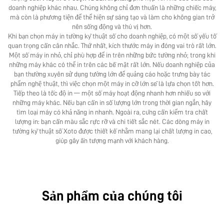
doanh nghiệp khác nhau. Chúng không chỉ đơn thuần là những chiếc máy,
mà còn là phương tiện để thể hiện sự sáng tạo và làm cho không gian trở
nên sống động và thú vị hơn.
Khi bạn chọn máy in tường kỹ thuật số cho doanh nghiệp, có một số yếu tố
quan trọng cần cân nhắc. Thứ nhất, kích thước máy in đóng vai trò rất lớn.
Một số máy in nhỏ, chỉ phù hợp để in trên những bức tường nhỏ; trong khi
những máy khác có thể in trên các bề mặt rất lớn. Nếu doanh nghiệp của
bạn thường xuyên sử dụng tường lớn để quảng cáo hoặc trưng bày tác
phẩm nghệ thuật, thì việc chọn một máy in cỡ lớn sẽ là lựa chọn tốt hơn.
Tiếp theo là tốc độ in — một số máy hoạt động nhanh hơn nhiều so với
những máy khác. Nếu bạn cần in số lượng lớn trong thời gian ngắn, hãy
tìm loại máy có khả năng in nhanh. Ngoài ra, cũng cần kiểm tra chất
lượng in: bạn cần màu sắc rực rỡ và chi tiết sắc nét. Các dòng máy in
tường kỹ thuật số Xoto được thiết kế nhằm mang lại chất lượng in cao,
giúp gây ấn tượng mạnh với khách hàng.
Sản phẩm của chúng tôi