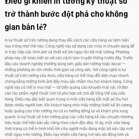
Điều gì khiến in tường kỹ thuật số
trở thành bước đột phá cho không
gian bán lẻ?
In kỹ thuật số trên tường đang thay đổi cách các cửa hàng và tiệm hiện
nay trông như thế nào. Công nghệ này sử dụng các máy in chuyên dụng để
in trực tiếp các hình ảnh và thiết kế lớn ngay lên bề mặt tường. Phương
pháp này rất khác biệt so với các cách làm truyền thống trước đây. Trước
đây, các doanh nghiệp thường dùng sơn, giấy dán tường hoặc decal —
những phương án tốn nhiều thời gian và công sức. Với công nghệ in kỹ
thuật số trên tường của Xoto, cửa hàng có thể thay đổi diện mạo nhanh
chóng bằng những hình ảnh đầy màu sắc nhằm thu hút khách hàng. Công
nghệ này có thể in mọi thứ — từ biển quảng cáo khuyến mãi rực rỡ đến
các tác phẩm nghệ thuật tinh tế phù hợp với chủ đề tổng thể của cửa
hàng. Điều này đặc biệt quan trọng vì một cửa hàng bắt mắt sẽ thu hút
được nhiều người hơn. Khi khách hàng nhìn thấy những thiết kế ấn tượng
hoặc quảng cáo trên tường, họ có xu hướng dừng lại và khám phá xung
quanh. In kỹ thuật số trên tường giúp các cửa hàng kể câu chuyện thương
hiệu hoặc thể hiện bản sắc riêng theo cách độc đáo. Ví dụ, một cửa hàng
thời trang có thể in hình khổ lớn của người mẫu đang mặc bộ sưu tập mới
nhất ngay trên tường. Điều này khiến cửa hàng trở nên sôi động hơn và