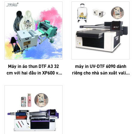
Máy in áo thun DTF A3 32
máy in UV-DTF 6090 dành
cm với hai đầu in XP600 và
riêng cho nhà sản xuất vali –
đầu in i1600A1
in logo theo yêu cầu, cao
cấp, đa chức năng, công
nghệ Epson 3D, chất lượng
cao, sản xuất theo đơn đặt
hàng OEM, bán chạy, toàn bộ
máy kích thước 6090