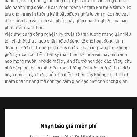
hành. Tại Xoto, chúng tôi cung cấp dịch vụ xuất sắc cùng chế độ
bảo hành vững chắc, để bạn hoàn toàn yên tâm khi mua sắm. Việc
lựa chọn
máy in tường kỹ thuật số
có nghĩa là cân nhắc nhu cầu
riêng của bạn và cách sản phẩm này giúp doanh nghiệp của bạn
phát triển mạnh hơn.
Việc ứng dụng công nghệ in kỹ thuật số trên tường mang lại nhiều
lợi ích thiết thực, góp phần hỗ trợ đáng kể cho hoạt động kinh
doanh. Trước hết, công nghệ này mở ra khả năng sáng tạo không
giới hạn: bạn có thể in bất kỳ mẫu thiết kế, hoa văn hay hình ảnh
nào mong muốn, nhờ đó mỗi dự án đều trở nên độc đáo. Ví dụ, chủ
nhà hàng có thể in một bức tranh tường ấn tượng mô tả thực đơn
hoặc chủ đề đặc trưng của địa điểm. Điều này không chỉ thu hút
thêm khách hàng mà còn tạo cảm giác đặc biệt cho không gian.
Nhận báo giá miễn phí
Đại diện của chúng tôi sẽ liên hệ với bạn sớm.