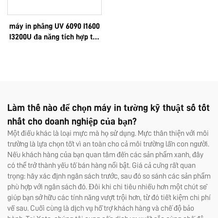
máy in phẳng UV 6090 I1600
I3200U đa năng tích hợp tất
cả chức năng: in UV, in DTF,
khổ A3, A2, cuộn, với màng
phim AB tức thì và 8 màu
cho nhãn dán
Làm thế nào để chọn máy in tường kỹ thuật số tốt
nhất cho doanh nghiệp của bạn?
Một điều khác là loại mực mà họ sử dụng. Mực thân thiện với môi
trường là lựa chọn tốt vì an toàn cho cả môi trường lẫn con người.
Nếu khách hàng của bạn quan tâm đến các sản phẩm xanh, đây
có thể trở thành yếu tố bán hàng nổi bật. Giá cả cũng rất quan
trọng: hãy xác định ngân sách trước, sau đó so sánh các sản phẩm
phù hợp với ngân sách đó. Đôi khi chi tiêu nhiều hơn một chút sẽ
giúp bạn sở hữu các tính năng vượt trội hơn, từ đó tiết kiệm chi phí
về sau. Cuối cùng là dịch vụ hỗ trợ khách hàng và chế độ bảo