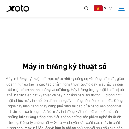
VI
Về Chúng Tôi
Sản Phẩm
Máy in tường kỹ thuật số
Tin Tức
Máy in tường kỹ thuật số thực sự là những công cụ vô cùng hấp dẫn, giúp
doanh nghiệp tạo ra các tác phẩm nghệ thuật tường đầy màu sắc và đẹp
Dịch Vụ
mắt một cách nhanh chóng và dễ dàng. Hãy tưởng tượng một thiết bị có
thể in trực tiếp bất kỳ thiết kế hay hình ảnh nào lên tường — giống như
một chiếc máy in khổ lớn dành cho giấy, nhưng còn lớn hơn nhiều. Công
nghệ này hiện đang ngày càng phổ biến tại các cửa hàng, văn phòng và
Ứng Dụng
thậm chí cả trong nhà. Với máy in tường kỹ thuật số, bạn có thể biến
những bức tường trống đơn điệu thành những tác phẩm nghệ thuật ấn
tượng. Công ty chúng tôi — Xoto — chuyên sản xuất các máy in chất
Liên Hệ Chúng Tôi
lượng cao.
Máy in UV cuộn và bàn in phẳng
phù hợp với nhu cầu của các