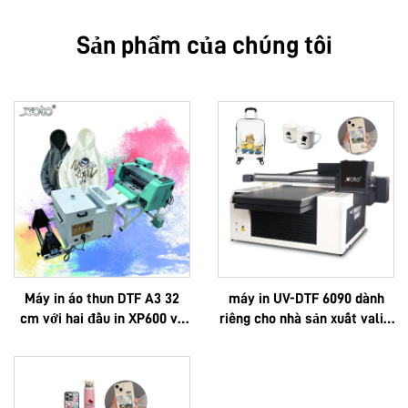
Sản phẩm của chúng tôi
Máy in áo thun DTF A3 32
máy in UV-DTF 6090 dành
cm với hai đầu in XP600 và
riêng cho nhà sản xuất vali –
đầu in i1600A1
in logo theo yêu cầu, cao
cấp, đa chức năng, công
nghệ Epson 3D, chất lượng
cao, sản xuất theo đơn đặt