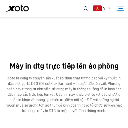
VI
Về Chúng Tôi
Sản Phẩm
Máy in dtg trực tiếp lên áo phông
Tin Tức
Xoto là công ty chuyên sản xuất áo thun chất lượng cao với kỹ thuật in
đặc biệt gọi là DTG (Direct-to-Garment – in trực tiếp lên vải). Phương
Dịch Vụ
pháp này tương tự như việc sử dụng máy in thông thường để in hình ảnh
đầy màu sắc trực tiếp lên vải. Cách in này khác biệt so với các phương
pháp in khác và mang lại nhiều ưu điểm nổi bật. Đối với những người
muốn mua số lượng lớn áo thun để kinh doanh hoặc tổ chức sự kiện, việc
Ứng Dụng
lựa chọn máy in DTG là một quyết định thông minh.
Liên Hệ Chúng Tôi