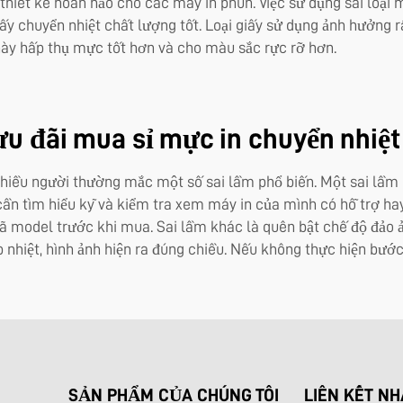
thiết kế hoàn hảo cho các máy in phun. Việc sử dụng sai loại
ấy chuyển nhiệt chất lượng tốt. Loại giấy sử dụng ảnh hưởng r
này hấp thụ mực tốt hơn và cho màu sắc rực rỡ hơn.
ưu đãi mua sỉ mực in chuyển nhiệt
nhiều người thường mắc một số sai lầm phổ biến. Một sai lầm l
cần tìm hiểu kỹ và kiểm tra xem máy in của mình có hỗ trợ h
 model trước khi mua. Sai lầm khác là quên bật chế độ đảo ảnh
p nhiệt, hình ảnh hiện ra đúng chiều. Nếu không thực hiện bướ
SẢN PHẨM CỦA CHÚNG TÔI
LIÊN KẾT N