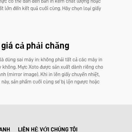
 mực có thể dẫn đến bản in kém chất lượng hoặc
ất lớn đến kết quả cuối cùng. Hãy chọn loại giấy
 giá cả phải chăng
à dùng sai máy in: không phải tất cả các máy in
ay không. Mực Xoto được sản xuất dành riêng cho
 (mirror image). Khi in lên giấy chuyển nhiệt,
c này, sản phẩm cuối cùng sẽ bị lộn ngược hoặc
HANH
LIÊN HỆ VỚI CHÚNG TÔI