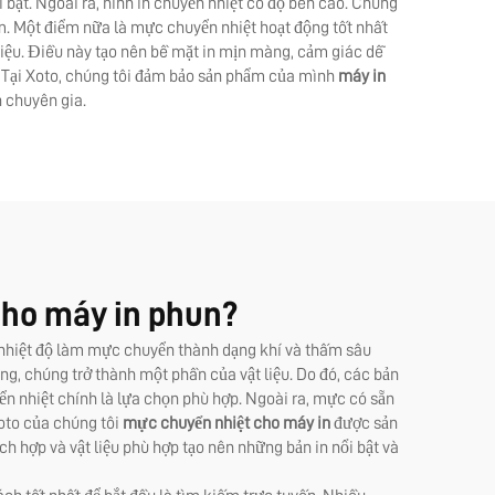
 bật. Ngoài ra, hình in chuyển nhiệt có độ bền cao. Chúng
năm. Một điểm nữa là mực chuyển nhiệt hoạt động tốt nhất
liệu. Điều này tạo nên bề mặt in mịn màng, cảm giác dễ
n. Tại Xoto, chúng tôi đảm bảo sản phẩm của mình
máy in
 chuyên gia.
cho máy in phun?
t: nhiệt độ làm mực chuyển thành dạng khí và thấm sâu
ng, chúng trở thành một phần của vật liệu. Do đó, các bản
ển nhiệt chính là lựa chọn phù hợp. Ngoài ra, mực có sẵn
oto của chúng tôi
mực chuyển nhiệt cho máy in
được sản
ch hợp và vật liệu phù hợp tạo nên những bản in nổi bật và