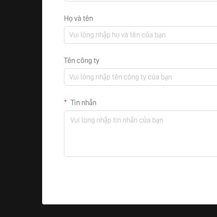
Họ và tên
Tên công ty
Tin nhắn