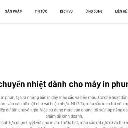
SẢN PHẨM
TIN TỨC
DỊCH VỤ
ỨNG DỤNG
LIÊN HỆ
V
V FLATBED
UV CUỘN VÀ BÀN PHẲNG
huyển nhiệt dành cho máy in ph
y in phun, tạo ra những bản in đầy màu sắc và bền màu. Cơ chế hoạt độ
m vào các bề mặt như vải hoặc nhựa. Nhờ đó, màu sắc in ra trở nên rực
iệp dư lẫn chuyên gia. Việc sử dụng mực của chúng tôi sẽ giúp nâng cao
phẩm để kinh doanh.
nh lựa chọn tuyệt vời cho in ấn. Trước hết, màu sắc rất rực rỡ và thu 