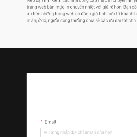
Nếu bạn tìm kiếm các nhà cung cấp mực in chuyển nhiệt gi
trang web bán mực in chuyển nhiệt với giá rẻ hơn. Bạn có
ưu tiên những trang web có đánh giá tích cực từ khách h
in ấn; ở đó, người dùng thường chia sẻ các ưu đãi tốt cho
Email