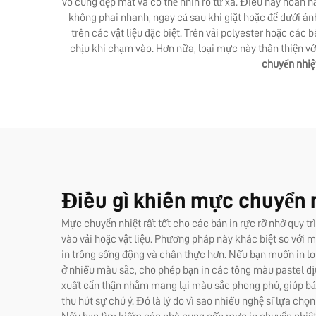
vô cùng đẹp mắt và có thể nhìn rõ từ xa. Điều này hoàn h
không phai nhanh, ngay cả sau khi giặt hoặc để dưới ánh
trên các vật liệu đặc biệt. Trên vải polyester hoặc c
chịu khi chạm vào. Hơn nữa, loại mực này thân thiện v
chuyển nhiệ
Điều gì khiến mực chuyển n
Mực chuyển nhiệt rất tốt cho các bản in rực rỡ nhờ quy t
vào vải hoặc vật liệu. Phương pháp này khác biệt so với 
in trông sống động và chân thực hơn. Nếu bạn muốn in lo
ở nhiều màu sắc, cho phép bạn in các tông màu pastel 
xuất cẩn thận nhằm mang lại màu sắc phong phú, giúp bản i
thu hút sự chú ý. Đó là lý do vì sao nhiều nghệ sĩ lựa c