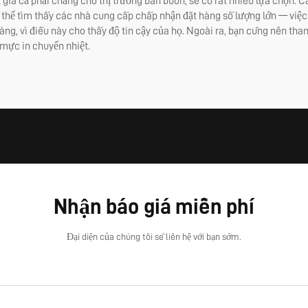
á cả phải chăng cho thị trường bán buôn, sẽ có rất nhiều lựa chọn. Cá
 thể tìm thấy các nhà cung cấp chấp nhận đặt hàng số lượng lớn — việc 
àng, vì điều này cho thấy độ tin cậy của họ. Ngoài ra, bạn cũng nên t
 mực in chuyển nhiệt.
Nhận báo giá miễn phí
Đại diện của chúng tôi sẽ liên hệ với bạn sớm.