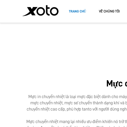
TRANG CHỦ
VỀ CHÚNG TÔI
MÁY IN DTF
MÁY IN U
MÁY IN DTF A3
MÁY IN U
MÁY IN 
Mực c
Mực in chuyển nhiệt là loại mực đặc biệt dành cho má
mực chuyển nhiệt, mực sẽ chuyển thành dạng khí và bá
chuyển nhiệt cao cấp, phù hợp tanto với người dùng ngh
Mực chuyển nhiệt mang lại nhiều ưu điểm khiến nó trở thà