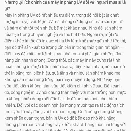
Những lợi ích chính của máy in phẳng UV đối với người mua sỉ là
gì?
Máy in phẳng UV có rất nhiều ưu điểm, trong đó nổi bật là chất
lượng in tuyệt vời. Mực UV mà chúng sử dụng có màu sắc rực rỡ
và bám dính tốt trên nhiều bề mặt khác nhau. Nhờ đó, sản phẩm
của bạn trông chuyên nghiệp và thu hút hơn. Ngoài ra, một ưu
điểm khác là tốc độ in cao: vì tia UV làm khô mực gần như tức thì,
bạn có thể sản xuất số lượng lớn bản in trong thời gian rất ngắn —
điều này đặc biệt có lợi cho các nhà mua sỉ phải giao những đơn
hàng lớn nhanh chóng. Đồng thời, các máy in này cũng rất linh
hoạt: chúng in được trên nhiều loại vật liệu khác nhau, nên bạn có
thể in băng rôn, biển hiệu, quà tặng và nhiều sản phẩm khác mà
không cần mua riêng từng loại máy chuyên dụng. Như vậy, bạn
vừa tiết kiệm không gian vừa tiết kiệm chi phí về sau. Bên cạnh
đó, công nghệ in UV nói chung thân thiện với môi trường hơn: mực
in không chứa dung môi độc hại, do đó an toàn hơn cho thiên
nhiên. Đối với các doanh nghiệp mong muốn tạo ra tác động tích
cực, yếu tố này đóng vai trò quan trọng. Cuối cùng nhưng không
kém phần quan trọng, bản in UV có độ bền cao nhờ khả năng
chống phai màu và chống trầy xước; khách hàng luôn hài lòng với