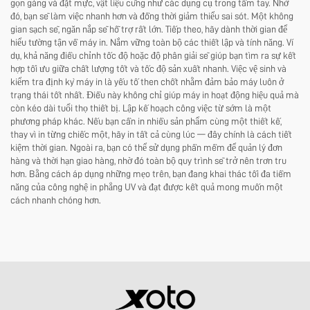
gọn gàng và đặt mực, vật liệu cũng như các dụng cụ trong tầm tay. Nhờ
đó, bạn sẽ làm việc nhanh hơn và đồng thời giảm thiểu sai sót. Một không
gian sạch sẽ, ngăn nắp sẽ hỗ trợ rất lớn. Tiếp theo, hãy dành thời gian để
hiểu tường tận về máy in. Nắm vững toàn bộ các thiết lập và tính năng. Ví
dụ, khả năng điều chỉnh tốc độ hoặc độ phân giải sẽ giúp bạn tìm ra sự kết
hợp tối ưu giữa chất lượng tốt và tốc độ sản xuất nhanh. Việc vệ sinh và
kiểm tra định kỳ máy in là yếu tố then chốt nhằm đảm bảo máy luôn ở
trạng thái tốt nhất. Điều này không chỉ giúp máy in hoạt động hiệu quả mà
còn kéo dài tuổi thọ thiết bị. Lập kế hoạch công việc từ sớm là một
phương pháp khác. Nếu bạn cần in nhiều sản phẩm cùng một thiết kế,
thay vì in từng chiếc một, hãy in tất cả cùng lúc — đây chính là cách tiết
kiệm thời gian. Ngoài ra, bạn có thể sử dụng phần mềm để quản lý đơn
hàng và thời hạn giao hàng, nhờ đó toàn bộ quy trình sẽ trở nên trơn tru
hơn. Bằng cách áp dụng những mẹo trên, bạn đang khai thác tối đa tiềm
năng của công nghệ in phẳng UV và đạt được kết quả mong muốn một
cách nhanh chóng hơn.