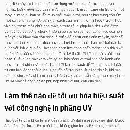
hơn, điều này rất hữu ích nếu bạn đang hướng tới chất lượng chuyên
nghiệp. Đừng quên xác định mức ngân sách bạn sẵn sàng chi trả cho một
máy in; mặc dù bạn muốn mua một máy in tốt, nhưng bạn cũng cần tìm
một sản phẩm phù hợp với ngân sách của mình. Trong nhiều trường hợp,
việc chi thêm một chút cho máy in thực tế lại giúp bạn tiết kiệm được
tiền về lâu dài, bởi vì chúng thường bền bỉ hơn và hoạt động hiệu quả hơn.
Một yếu tố khác cần cân nhắc là mức độ dễ sử dụng của máy in; một số
máy in rất dễ vận hành, điều này đặc biệt hữu ích nếu bạn mới bắt đầu làm
quen với lĩnh vực in ấn. Hãy chắc chắn lựa chọn phần mềm thân thiện với
người dùng, đồng thời cung cấp hỗ trợ kỹ thuật tốt từ nhà sản xuất, như
Xoto. Cuối cùng, hãy xem xét kỹ loại bảo hành và thời hạn bảo hành của
máy in; một chính sách bảo hành tốt là một cách để đảm bảo giá trị đầu
tư của bạn, đồng thời cũng là nguồn hỗ trợ kỹ thuật đáng tin cậy khi bạn
cần trợ giúp. Hãy ghi nhớ những lưu ý này khi bạn sẵn sàng mua máy in.
in
UV lai
Máy để chọn chiếc phù hợp nhất với nhu cầu của bạn.
Làm thế nào để tối ưu hóa hiệu suất
với công nghệ in phẳng UV
Hiệu quả là chìa khóa bí mật để in phẳng UV đạt năng suất cao nhất. Bước
đầu tiên cần thực hiện là bố trí lại không gian làm việc của bạn: sắp xếp