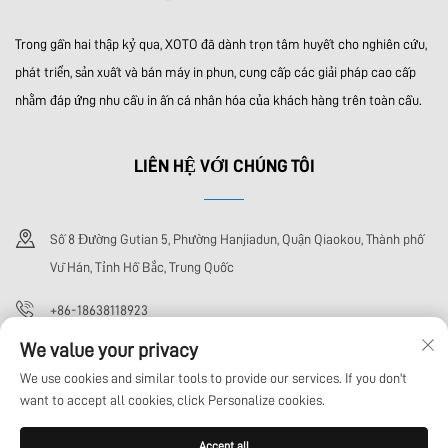
Trong gần hai thập kỷ qua, XOTO đã dành trọn tâm huyết cho nghiên cứu,
phát triển, sản xuất và bán máy in phun, cung cấp các giải pháp cao cấp
nhằm đáp ứng nhu cầu in ấn cá nhân hóa của khách hàng trên toàn cầu.
LIÊN HỆ VỚI CHÚNG TÔI
Số 8 Đường Gutian 5, Phường Hanjiadun, Quận Qiaokou, Thành phố
Vũ Hán, Tỉnh Hồ Bắc, Trung Quốc
+86-18638118923
We value your privacy
[email protected]
We use cookies and similar tools to provide our services. If you don't
want to accept all cookies, click Personalize cookies.
Bản quyền © Công ty TNHH Công nghệ Wuhan Xoto. Tất cả các quyền được
Accept all