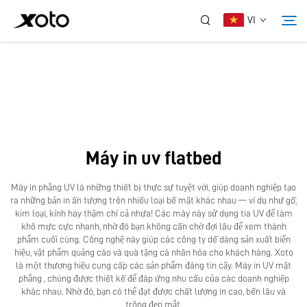
VI
Về Chúng Tôi
Sản Phẩm
Máy in uv flatbed
Tin Tức
Máy in phẳng UV là những thiết bị thực sự tuyệt vời, giúp doanh nghiệp tạo
ra những bản in ấn tượng trên nhiều loại bề mặt khác nhau — ví dụ như gỗ,
Dịch Vụ
kim loại, kính hay thậm chí cả nhựa! Các máy này sử dụng tia UV để làm
khô mực cực nhanh, nhờ đó bạn không cần chờ đợi lâu để xem thành
phẩm cuối cùng. Công nghệ này giúp các công ty dễ dàng sản xuất biển
hiệu, vật phẩm quảng cáo và quà tặng cá nhân hóa cho khách hàng. Xoto
Ứng Dụng
là một thương hiệu cung cấp các sản phẩm đáng tin cậy.
Máy in UV mặt
phẳng
, chúng được thiết kế để đáp ứng nhu cầu của các doanh nghiệp
khác nhau. Nhờ đó, bạn có thể đạt được chất lượng in cao, bền lâu và
Liên Hệ Chúng Tôi
trông đẹp mắt.