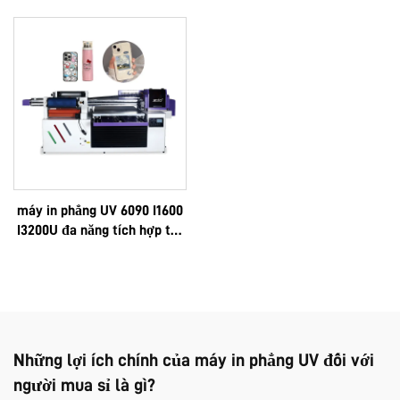
đầu in i1600A1
in logo theo yêu cầu, cao
cấp, đa chức năng, công
nghệ Epson 3D, chất lượng
cao, sản xuất theo đơn đặt
hàng OEM, bán chạy, toàn bộ
máy kích thước 6090
máy in phẳng UV 6090 I1600
I3200U đa năng tích hợp tất
cả chức năng: in UV, in DTF,
khổ A3, A2, cuộn, với màng
phim AB tức thì và 8 màu
cho nhãn dán
Những lợi ích chính của máy in phẳng UV đối với
người mua sỉ là gì?