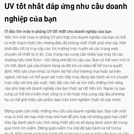
UV tốt nhất đáp ứng nhu cầu doanh
nghiệp của bạn
Ở đâu tìm máy in phẳng UV tốt nhất cho doanh nghiệp của bạn
Việc tìm một máy in phẳng UV phù hợp cho doanh nghiệp của bạn có thể
là một thách thức lớn, nhưng điều đó không nhất thiết phải như vậy. Một
khởi đầu tốt là truy cập các thị trường trực tuyến và các trang web
chuyên về thiết bị in ấn. Các trang này cung cấp nhiều loại máy từ các
thương hiệu như Xoto – nổi tiếng nhờ độ tin cậy cao. Bạn có thể xem mô tả
chi tiết, đánh giá của khách hàng và đôi khi cả video để hỗ trợ ra quyết
định. Một lựa chọn khác là tham dự hội chợ thương mại hoặc sự kiện
ngành, nơi bạn có thể quan sát trực tiếp máy đang vận hành và trò chuyện
trực tiếp với nhà sản xuất. Việc đặt câu hỏi và tìm hiểu những tính năng
nào phù hợp với doanh nghiệp của bạn thực sự rất hữu ích. Ngoài ra, bạn
cũng có thể hỏi ý kiến một công ty in ấn hoặc nhà cung cấp địa phương;
họ có thể giới thiệu sản phẩm dựa trên kinh nghiệm thực tế của mình.
Đừng quên cân nhắc những nhu cầu của doanh nghiệp bạn. Bạn cần một
máy in khổ lớn hay một máy nhỏ hơn để phù hợp với không gian hạn chế?
Hãy lập danh sách các tính năng thiết yếu và sử dụng danh sách đó trong
quá trình tìm kiếm. Đừng quên kiểm tra chế độ bảo hành và hỗ trợ kỹ
thuật. Một chính sách bảo hành tốt sẽ mang lại sự an tâm cho bạn, và việc