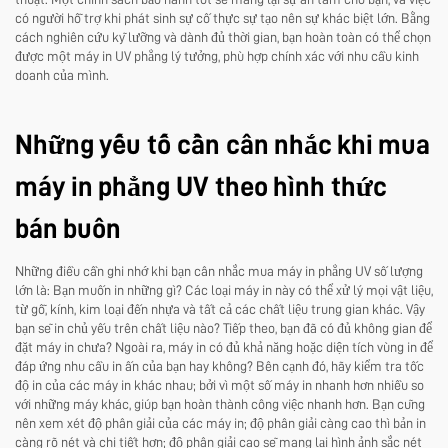
có người hỗ trợ khi phát sinh sự cố thực sự tạo nên sự khác biệt lớn. Bằng
cách nghiên cứu kỹ lưỡng và dành đủ thời gian, bạn hoàn toàn có thể chọn
được một máy in UV phẳng lý tưởng, phù hợp chính xác với nhu cầu kinh
doanh của mình.
Những yếu tố cần cân nhắc khi mua
máy in phẳng UV theo hình thức
bán buôn
Những điều cần ghi nhớ khi bạn cân nhắc mua máy in phẳng UV số lượng
lớn là: Bạn muốn in những gì? Các loại máy in này có thể xử lý mọi vật liệu,
từ gỗ, kính, kim loại đến nhựa và tất cả các chất liệu trung gian khác. Vậy
bạn sẽ in chủ yếu trên chất liệu nào? Tiếp theo, bạn đã có đủ không gian để
đặt máy in chưa? Ngoài ra, máy in có đủ khả năng hoặc diện tích vùng in để
đáp ứng nhu cầu in ấn của bạn hay không? Bên cạnh đó, hãy kiểm tra tốc
độ in của các máy in khác nhau; bởi vì một số máy in nhanh hơn nhiều so
với những máy khác, giúp bạn hoàn thành công việc nhanh hơn. Bạn cũng
nên xem xét độ phân giải của các máy in; độ phân giải càng cao thì bản in
càng rõ nét và chi tiết hơn; độ phân giải cao sẽ mang lại hình ảnh sắc nét