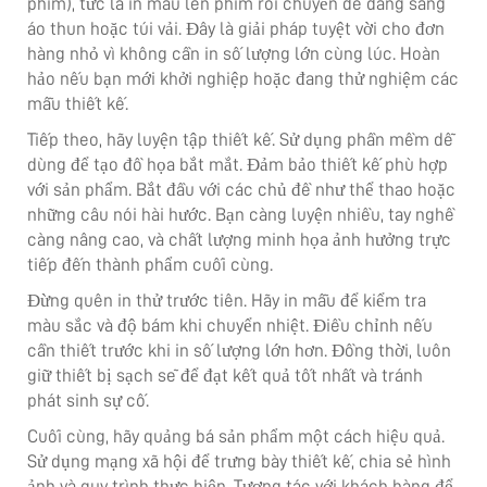
phim), tức là in màu lên phim rồi chuyển dễ dàng sang
áo thun hoặc túi vải. Đây là giải pháp tuyệt vời cho đơn
hàng nhỏ vì không cần in số lượng lớn cùng lúc. Hoàn
hảo nếu bạn mới khởi nghiệp hoặc đang thử nghiệm các
mẫu thiết kế.
Tiếp theo, hãy luyện tập thiết kế. Sử dụng phần mềm dễ
dùng để tạo đồ họa bắt mắt. Đảm bảo thiết kế phù hợp
với sản phẩm. Bắt đầu với các chủ đề như thể thao hoặc
những câu nói hài hước. Bạn càng luyện nhiều, tay nghề
càng nâng cao, và chất lượng minh họa ảnh hưởng trực
tiếp đến thành phẩm cuối cùng.
Đừng quên in thử trước tiên. Hãy in mẫu để kiểm tra
màu sắc và độ bám khi chuyển nhiệt. Điều chỉnh nếu
cần thiết trước khi in số lượng lớn hơn. Đồng thời, luôn
giữ thiết bị sạch sẽ để đạt kết quả tốt nhất và tránh
phát sinh sự cố.
Cuối cùng, hãy quảng bá sản phẩm một cách hiệu quả.
Sử dụng mạng xã hội để trưng bày thiết kế, chia sẻ hình
ảnh và quy trình thực hiện. Tương tác với khách hàng để