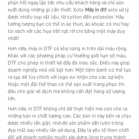
phản hồi ngay lập tức nhu cầu khách hàng và chỉ sản
xuất đúng những gì cần thiết. Xoto
Máy in dtf
xoto xử lý
được nhiều loại vật liệu, từ cotton đến polyester. Hãy
tưởng tượng bạn có thể in áo thun, áo khoác có mũ hay
túi xách với các họa tiết rực rỡ chỉ bằng một máy duy
nhất!
Hơn nữa, máy in DTF có khả năng in trên dải màu rộng.
Khác với các phương pháp cũ thường giới hạn số màu,
DTF cho phép in thiết kế đầy đủ màu sắc. Điều này giúp
doanh nghiệp nhỏ nổi bật hơn. Một tiệm bánh có thể tạo
ra tạp dề tùy chỉnh với logo vui nhộn cho các sự kiện.
Hoặc một đội thể thao có thể sản xuất trang phục thi
đấu cho giải vô địch mà không cần đặt hàng số lượng
lớn.
Hơn nữa, in DTF không chỉ dễ thực hiện mà còn cho ra
những bản in chất lượng cao. Các bản in này bền và chịu
được nhiều lần giặt, nhờ đó sản phẩm vẫn luôn trông
đẹp mắt sau nhiều lần sử dụng. Đây là yếu tố then chốt
đối với doanh nghiệp muốn xây dựng lòng trung thành