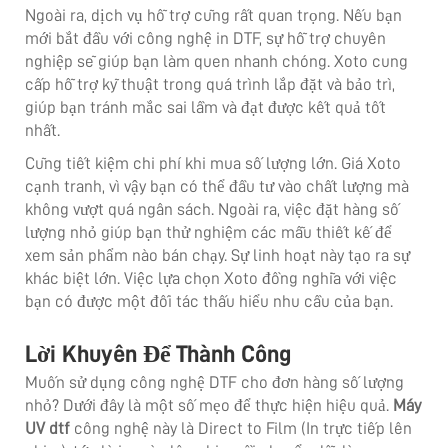
Ngoài ra, dịch vụ hỗ trợ cũng rất quan trọng. Nếu bạn
mới bắt đầu với công nghệ in DTF, sự hỗ trợ chuyên
nghiệp sẽ giúp bạn làm quen nhanh chóng. Xoto cung
cấp hỗ trợ kỹ thuật trong quá trình lắp đặt và bảo trì,
giúp bạn tránh mắc sai lầm và đạt được kết quả tốt
nhất.
Cũng tiết kiệm chi phí khi mua số lượng lớn. Giá Xoto
cạnh tranh, vì vậy bạn có thể đầu tư vào chất lượng mà
không vượt quá ngân sách. Ngoài ra, việc đặt hàng số
lượng nhỏ giúp bạn thử nghiệm các mẫu thiết kế để
xem sản phẩm nào bán chạy. Sự linh hoạt này tạo ra sự
khác biệt lớn. Việc lựa chọn Xoto đồng nghĩa với việc
bạn có được một đối tác thấu hiểu nhu cầu của bạn.
Lời Khuyên Để Thành Công
Muốn sử dụng công nghệ DTF cho đơn hàng số lượng
nhỏ? Dưới đây là một số mẹo để thực hiện hiệu quả.
Máy
UV dtf
công nghệ này là Direct to Film (In trực tiếp lên