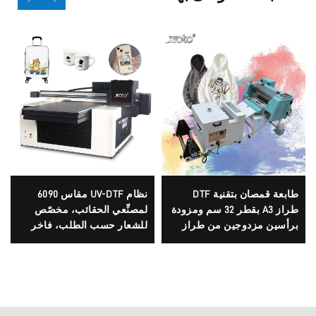
طابعة قمصان بتقنية DTF
نظام UV-DTF مقاس 6090
طراز A3 بقطر 32 سم ومزودة
لمصنِّعي الحقائب، مخصّص
برأسين مزدوجين من طراز
للشعار حسب الطلب، فاخر
XP600 ورؤوس i1600A1
متعدد الوظائف، متوافق مع
طابعات إبسون ثلاثية الأبعاد،
عالي الجودة، تصنيع حسب
الطلب (OEM)، من أكثر
المنتجات رواجًا، كامل الطراز