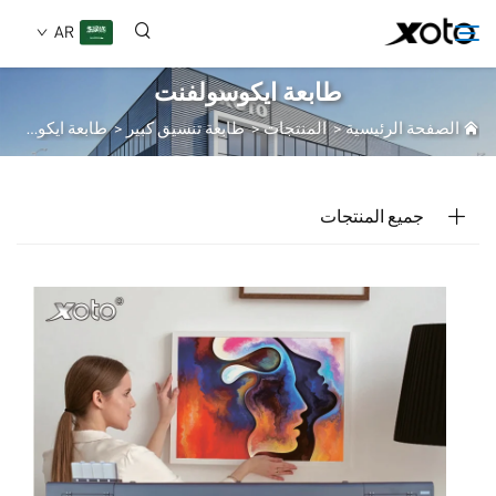
AR
طابعة ايكوسولفنت
الصفحة الرئيسية
>
المنتجات
>
طابعة تنسيق كبير
>
طابعة ايكوسولفنت
من نحن
المنتجات
جميع المنتجات
الأخبار
الخدمات
تطبيق
الأسئلة الشائعة