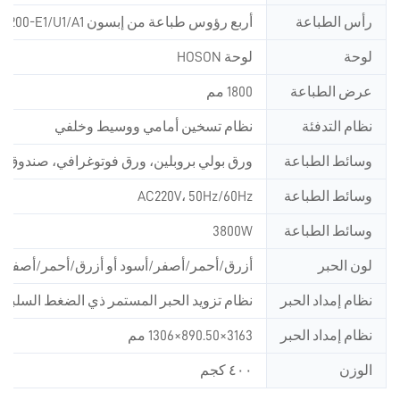
رأس الطباعة
أربع رؤوس طباعة من إبسون i3200-E1/U1/A1
لوحة
لوحة HOSON
عرض الطباعة
1800 مم
نظام التدفئة
نظام تسخين أمامي ووسيط وخلفي
وسائط الطباعة
ورق بولي بروبلين، ورق فوتوغرافي، صندوق إض
وسائط الطباعة
AC220V، 50Hz/60Hz
وسائط الطباعة
3800W
لون الحبر
أزرق/أحمر/أصفر/أسود أو أزرق/أحمر/أصفر/أسو
نظام إمداد الحبر
نظام تزويد الحبر المستمر ذي الضغط السلبي
نظام إمداد الحبر
3163×890.50×1306 مم
الوزن
٤٠٠ كجم