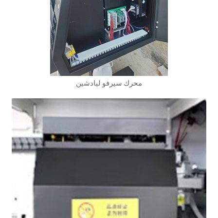
محرك سيرفو ليادشين