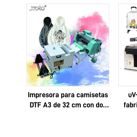
Impresora para camisetas
uV
DTF A3 de 32 cm con dos
fabr
cabezales XP600 y
logo
cabezales i1600A1
lujo,
3D, a