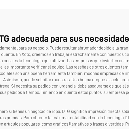
ta, completo 6090
instantáneo de 8 col
película AB, máquin
DTG adecuada para sus necesidade
damental para su negocio. Puede resultar abrumador debido a la gran
 al cliente. En Xoto, creemos en trabajar estrechamente con nuestros
ra cosa es la tecnología que utilizan. Las empresas que invierten en
e, es importante verificar el equipo. Las reseñas de otros clientes ta
es sociales son una buena herramienta también: muchas empresas de i
ión. Asimismo, puede solicitar muestras. Una buena empresa suele pro
trega. Si necesita su pedido con urgencia, debe asegurarse de que el 
ben sus pedidos a tiempo. Teniendo en cuenta estos puntos, su empresa 
nero si tienes un negocio de ropa. DTG significa impresión directa so
otras prendas. Para obtener la máxima rentabilidad con la tecnología 
 artículos populares, como gráficos llamativos o frases divertidas. P