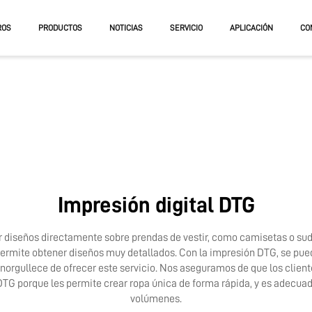
ROS
PRODUCTOS
NOTICIAS
SERVICIO
APLICACIÓN
CO
RA UV
RA UV DE PLANO
RA UV DE ROLLO Y PLANCHA
Impresión digital DTG
diseños directamente sobre prendas de vestir, como camisetas o suda
permite obtener diseños muy detallados. Con la impresión DTG, se pue
norgullece de ofrecer este servicio. Nos aseguramos de que los client
TG porque les permite crear ropa única de forma rápida, y es adecu
volúmenes.