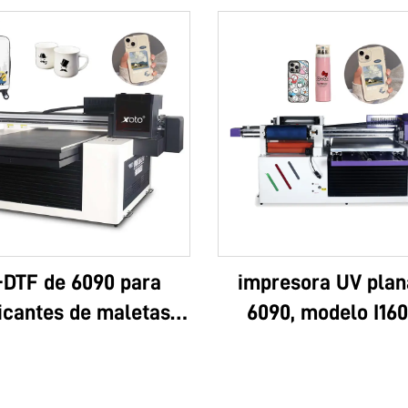
-DTF de 6090 para
impresora UV plan
icantes de maletas:
6090, modelo I160
tipo personalizado,
I3200U, todo en uno
 multifuncional, Epson
DTF, formatos A3 y
lta calidad, OEM, gran
rollo, con pegame