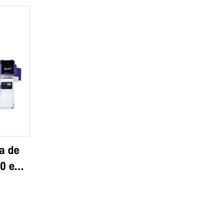
a de
0 e
, UV-
 A2,
nto