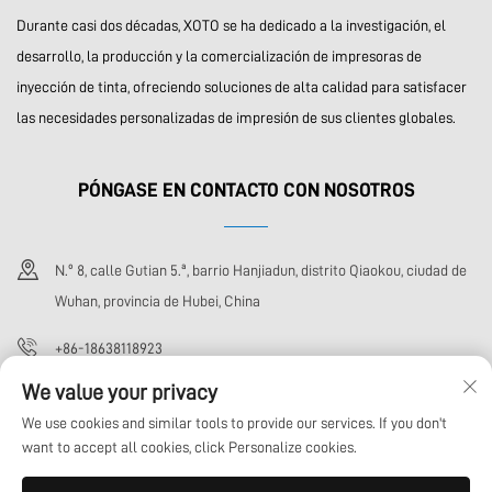
Durante casi dos décadas, XOTO se ha dedicado a la investigación, el
desarrollo, la producción y la comercialización de impresoras de
inyección de tinta, ofreciendo soluciones de alta calidad para satisfacer
las necesidades personalizadas de impresión de sus clientes globales.
PÓNGASE EN CONTACTO CON NOSOTROS
N.º 8, calle Gutian 5.ª, barrio Hanjiadun, distrito Qiaokou, ciudad de
Wuhan, provincia de Hubei, China
+86-18638118923
We value your privacy
[email protected]
We use cookies and similar tools to provide our services. If you don't
want to accept all cookies, click Personalize cookies.
Derechos de autor © Wuhan Xoto Technology Co., Ltd. Todos los derechos