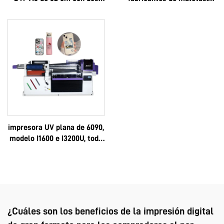
cabezales XP600 y
logotipo personalizado, lujo,
cabezales i1600A1
multifuncional, Epson 3D,
alta calidad, OEM, gran
venta, completo 6090
impresora UV plana de 6090,
modelo I1600 e I3200U, todo
en uno, UV-DTF, formatos A3
y A2, rollo, con pegamento
instantáneo de 8 colores y
película AB, máquina 6090
¿Cuáles son los beneficios de la impresión digital