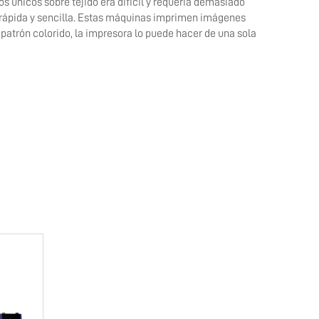
 únicos sobre tejido era difícil y requería demasiado
s rápida y sencilla. Estas máquinas imprimen imágenes
patrón colorido, la impresora lo puede hacer de una sola