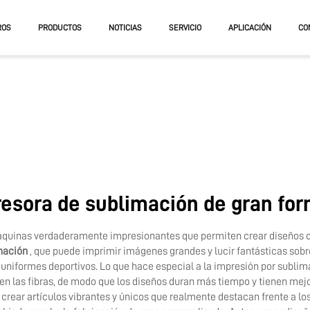
ROS
PRODUCTOS
NOTICIAS
SERVICIO
APLICACIÓN
CO
RA UV
RA UV DE PLANO
RA UV DE ROLLO Y PLANCHA
esora de sublimación de gran fo
quinas verdaderamente impresionantes que permiten crear diseños col
mación
, que puede imprimir imágenes grandes y lucir fantásticas sobre
iformes deportivos. Lo que hace especial a la impresión por sublimació
a en las fibras, de modo que los diseños duran más tiempo y tienen me
crear artículos vibrantes y únicos que realmente destacan frente a l