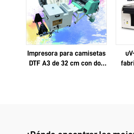
Impresora para camisetas
uV
DTF A3 de 32 cm con dos
fabr
cabezales XP600 y
logo
cabezales i1600A1
lujo,
3D, a
ven