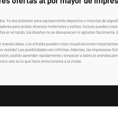
es ofertas al por mayor de impre
idos. Ya sea poliéster para equipamiento deportivo o mezclas de algod
señadores para probar diversos materiales y estilos. Incluso puedes cr
ija en el tejido, los diseños no se desvanecen ni agrietan fácilmente.
 nuevas ideas. Los artistas pueden crear visualizaciones impactantes q
 vestido! Las posibilidades son infinitas. Además, las impresoras Xoto
mpresión, podrás aprender rápidamente y empezar a fabricar prendas p
 único: eso es lo que hace emocionante a la moda.