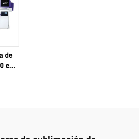
a de
0 e
, UV-
 A2,
nto
ores y
a 6090