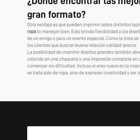
¿Dónde encontrar las mejor
gran formato?
Otra ventaja es que pueden imprimir sobre distintos tej
ropa
lo manejan bien. Esto brinda flexibilidad a los di
de un amigo o para un evento especial. Como la tinta se f
los clientes que buscan buena relación calidad-precio.
La posibilidad de imprimir diseños grandes también abre
colorido en una chaqueta o una impresión completa en un
comenzar sin dificultad. Incluso si eres nuevo en la i
se trata solo de ropa, sino de expresar creatividad y ser