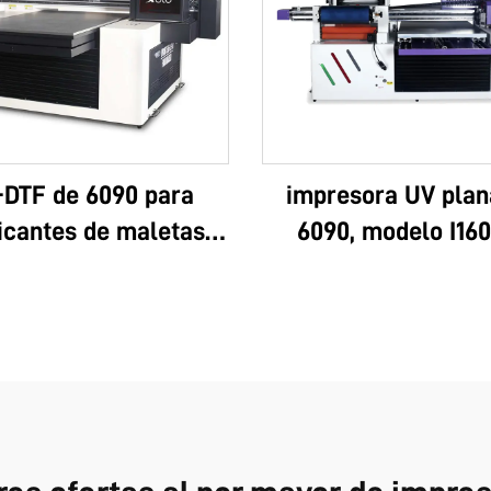
-DTF de 6090 para
impresora UV plan
icantes de maletas:
6090, modelo I160
tipo personalizado,
I3200U, todo en uno
 multifuncional, Epson
DTF, formatos A3 y
lta calidad, OEM, gran
rollo, con pegame
ta, completo 6090
instantáneo de 8 col
película AB, máquin