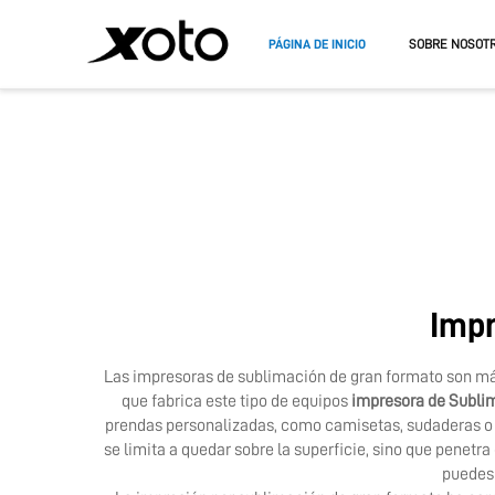
PÁGINA DE INICIO
SOBRE NOSOT
IMPRESORA DTF
IMPRESO
IMPRESORA A3 DTF
IMPRESO
IMPRESO
Impr
Las impresoras de sublimación de gran formato son má
que fabrica este tipo de equipos
impresora de Subli
prendas personalizadas, como camisetas, sudaderas o un
se limita a quedar sobre la superficie, sino que penetr
puedes 