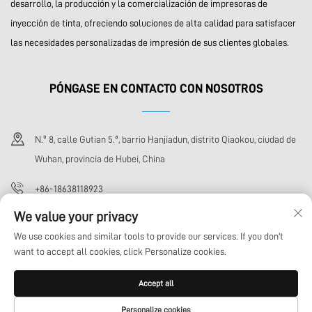
desarrollo, la producción y la comercialización de impresoras de
inyección de tinta, ofreciendo soluciones de alta calidad para satisfacer
las necesidades personalizadas de impresión de sus clientes globales.
PÓNGASE EN CONTACTO CON NOSOTROS
N.º 8, calle Gutian 5.ª, barrio Hanjiadun, distrito Qiaokou, ciudad de
Wuhan, provincia de Hubei, China
+86-18638118923
We value your privacy
[email protected]
We use cookies and similar tools to provide our services. If you don't
want to accept all cookies, click Personalize cookies.
Derechos de autor © Wuhan Xoto Technology Co., Ltd. Todos los derechos
Accept all
reservados
Política de privacidad
BLOG
Personalize cookies