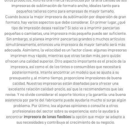
otros productos. Xoto es una marca reconocida por la alta calidad de sus
impresoras de sublimación de formato ancho, ideales tanto para
pequeños talleres como para empresas de mayor tamaño.
Cuando busca la mejor impresora de sublimación por dispersión de gran
formato, hay varios aspectos que debe considerar. En primer lugar, ¿qué
tipo de impresión desea realizar? Si solo va a imprimir pancartas
pequeñas o camisetas, una impresora más pequeña puede ser suficiente.
Sin embargo, si planea imprimir pancartas grandes o muchos artículos
simultáneamente, entonces una impresora de mayor tamaño será más
adecuada. Asimismo, la velocidad es un factor clave: algunas impresoras
imprimen muy rápido, mientras que otras tardan más, pero quizás
ofrecen una calidad superior. Otro aspecto importante es el precio de la
impresora, así como el de los tintes o consumibles que necesitará
posteriormente. Intente encontrar un modelo que se ajuste a su
presupuesto y, al mismo tiempo, proporcione impresiones de buena
calidad. Nuestras impresoras están diseñadas para ofrecer una
excelente relación calidad-precio, así que le recomendamos que las
revise. Y no olvide considerar el soporte técnico y la garantía: una buena
asistencia por parte del fabricante puede ayudarle mucho si surge algún
problema. Por último, lea algunas opiniones o consulte a otros
profesionales del sector sobre su experiencia; esto le ayudará a
encontrar
impresora de lonas flexibles
la opción que mejor se adapte a
sus necesidades y contribuya al crecimiento de su negocio.