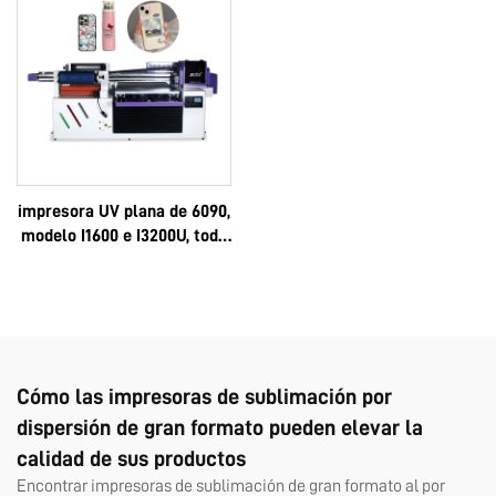
venta, completo 6090
impresora UV plana de 6090,
modelo I1600 e I3200U, todo
en uno, UV-DTF, formatos A3
y A2, rollo, con pegamento
instantáneo de 8 colores y
película AB, máquina 6090
Cómo las impresoras de sublimación por
dispersión de gran formato pueden elevar la
calidad de sus productos
Encontrar impresoras de sublimación de gran formato al por