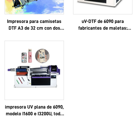
Impresora para camisetas
uV-DTF de 6090 para
DTF A3 de 32 cm con dos
fabricantes de maletas:
cabezales XP600 y
logotipo personalizado, lujo,
cabezales i1600A1
multifuncional, Epson 3D,
alta calidad, OEM, gran
venta, completo 6090
impresora UV plana de 6090,
modelo I1600 e I3200U, todo
en uno, UV-DTF, formatos A3
y A2, rollo, con pegamento
instantáneo de 8 colores y