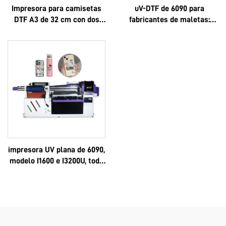
Impresora para camisetas
uV-DTF de 6090 para
DTF A3 de 32 cm con dos
fabricantes de maletas:
cabezales XP600 y
logotipo personalizado, lujo,
cabezales i1600A1
multifuncional, Epson 3D,
alta calidad, OEM, gran
venta, completo 6090
impresora UV plana de 6090,
modelo I1600 e I3200U, todo
en uno, UV-DTF, formatos A3
y A2, rollo, con pegamento
instantáneo de 8 colores y
película AB, máquina 6090