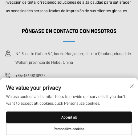
inyección de tinta, ofreciendo soluciones de alta calidad para satisfacer
las necesidades personalizadas de impresión de sus clientes globales.
PÓNGASE EN CONTACTO CON NOSOTROS
N.º 8, calle Gutian 5.ª, barrio Hanjiadun, distrito Qiaokou, ciudad de
Wuhan, provincia de Hubei, China
+86-18638118923
We value your privacy
[email protected]
We use cookies and similar tools to provide our services. If you don't
want to accept all cookies, click Personalize cookies.
Derechos de autor © Wuhan Xoto Technology Co., Ltd. Todos los derechos
Accept all
reservados
Política de privacidad
BLOG
Personalize cookies
CORREO