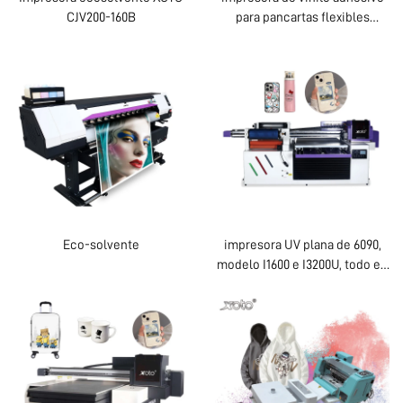
CJV200-160B
para pancartas flexibles
ecológicas de 6 pies (180 cm)
Contáctanos
con cabezal I3200E1
Eco-solvente
impresora UV plana de 6090,
modelo I1600 e I3200U, todo en
uno, UV-DTF, formatos A3 y A2,
rollo, con pegamento
instantáneo de 8 colores y
película AB, máquina 6090