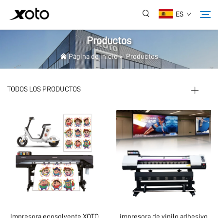
ES
Productos
Página de inicio
>
Productos
Sobre Nosotros
TODOS LOS PRODUCTOS
Productos
Noticias
Servicio
Aplicación
Preguntas Frecuentes
Impresora ecosolvente XOTO
impresora de vinilo adhesivo