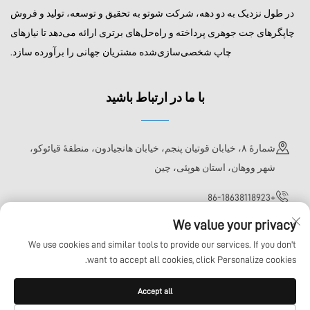
در طول نزدیک به دو دهه، شرکت شوتو به تحقیق و توسعه، تولید و فروش
چاپگرهای جت جوهری پرداخته و راه‌حل‌های برتری ارائه می‌دهد تا نیازهای
چاپ شخصی‌سازی‌شده مشتریان جهانی را برآورده سازد.
با ما در ارتباط باشید
شمارهٔ ۸، خیابان قوتیان پنجم، خیابان هانجیادون، منطقهٔ قیائوکو،
شهر ووهان، استان هوپئی، چین
+86-18638118923
We value your privacy
[email protected]
We use cookies and similar tools to provide our services. If you don't
want to accept all cookies, click Personalize cookies.
کلیه حقوق این محتوا محفوظ است © شرکت فناوری ووهان شوتو، ش.م.م.
Accept all
سیاست حفظ حریم خصوصی
وبلاگ