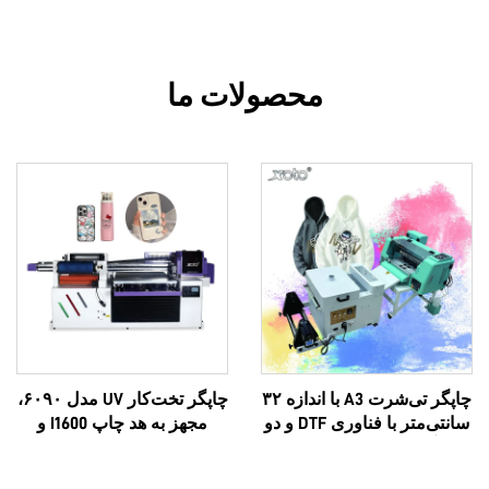
محصولات ما
چاپگر تی‌شرت A3 با اندازه ۳۲
چاپگر تخت‌کار UV مدل ۶۰۹۰،
سانتی‌متر با فناوری DTF و دو
مجهز به هد چاپ I1600 و
سر آنالوگ XP600 و سرهای
I3200U، تمام‌در-یک، قابلیت
i1600A1
چاپ UV و DTF، فرمت‌های A3