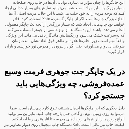
این چاپگرها را چنان مؤثر می‌سازد، توانایی آن‌ها در چاپ روی صفحات
بسیار بزرگ یا سایر مواد است. شما می‌توانید نمایش‌های بسیار جذابی ایجاد
کنید که توجه مردم را به خود جلب می‌کنند. با این حال، مزیت اصلی آن‌ها
اندازهٔ بزرگ چاپ‌هاست. اگر از چاپگر گستردهٔ Xoto استفاده کنید، قادر
خواهید بود چاپ‌هایی ایجاد کنید که بسیار بزرگ‌تر از آنچه یک چاپگر معمولی
انجام می‌دهد، باشند. این دستگاه‌ها از نوع خاصی از جوهر استفاده می‌کنند
که به‌سرعت خشک می‌شود و رنگ‌هایش ماندگار باقی می‌ماند. این ویژگی
واقعاً مهم است، زیرا چاپ‌ها علاوه بر ظاهر فوق‌العاده‌شان، مدت‌زمان
طولانی‌ای دوام می‌آورند، حتی اگر در بیرون در معرض نور خورشید و باران
قرار گیرند.
در یک چاپگر جت جوهری فرمت وسیع
عمده‌فروشی، چه ویژگی‌هایی باید
جستجو کرد؟
دلیل دیگری که این چاپگرها ایده‌آل هستند، تنوع کاربردی‌شان است. شما
می‌توانید روی وینیل، بوم، و گاهی حتی پارچه چاپ کنید. بنابراین می‌توانید
انواع پروژه‌ها را از بنرهای رویدادهای مدرسه تا آثار هنری زیبا ایجاد کنید.
کیفیت چاپ نیز عالی است. Xoto
دستگاه چاپ دیجیتال روی دیوار
تصاویر تیز