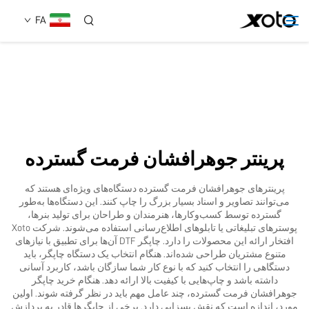
FA
دربارهٔ ما
محصولات
پرینتر جوهرافشان فرمت گسترده
اخبار
پرینترهای جوهرافشان فرمت گسترده دستگاه‌های ویژه‌ای هستند که
می‌توانند تصاویر و اسناد بسیار بزرگ را چاپ کنند. این دستگاه‌ها به‌طور
خدمات
گسترده توسط کسب‌وکارها، هنرمندان و طراحان برای تولید بنرها،
پوسترهای تبلیغاتی یا تابلوهای اطلاع‌رسانی استفاده می‌شوند. شرکت Xoto
افتخار ارائه این محصولات را دارد.
چاپگر DTF
آن‌ها برای تطبیق با نیازهای
متنوع مشتریان طراحی شده‌اند. هنگام انتخاب یک دستگاه چاپگر، باید
استفاده
دستگاهی را انتخاب کنید که با نوع کار شما سازگان باشد، کاربرد آسانی
داشته باشد و چاپ‌هایی با کیفیت بالا ارائه دهد. هنگام خرید چاپگر
جوهرافشان فرمت گسترده، چند عامل مهم باید در نظر گرفته شوند. اولین
تماس با ما
مورد، اندازه است که نقش بسزایی دارد. برخی از چاپگرها قادر به پردازش