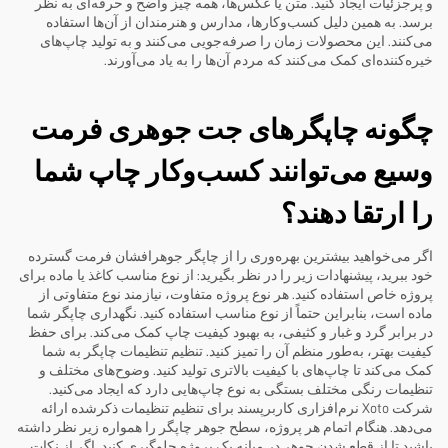
و پرجزئیات ایجاد کنید. متن یا عکس‌ها، همه چیز واضح و حرفه‌ای به نظر
برسد. به همین دلیل کسب‌وکارها، مدارس و هنرمندان از آن‌ها استفاده
می‌کنند. این محصولات زمان را صرفه‌جویی می‌کنند و به تولید چاپ‌های
خیره‌کننده‌ای کمک می‌کنند که مردم آن‌ها را به یاد می‌آورند.
چگونه چاپگرهای جت جوهری فرمت
وسیع می‌توانند کسب‌وکار چاپ شما
را ارتقا دهند؟
اگر می‌خواهید بیشترین بهره‌وری را از چاپگر جوهرافشان فرمت گسترده
خود ببرید، پیشنهادات زیر را در نظر بگیرید: از نوع مناسب کاغذ یا ماده برای
پروژه خاص استفاده کنید. هر نوع پروژه متفاوت، نیازمند نوع متفاوتی از
ماده است، بنابراین حتماً از نوع مناسب استفاده کنید. نگهداری چاپگر شما
در برابر گرد و غبار و کثیفی، به بهبود کیفیت چاپ کمک می‌کند. برای حفظ
کیفیت بهتر، به‌طور منظم آن را تمیز کنید. تنظیم تنظیمات چاپگر به شما
کمک می‌کند تا چاپ‌های با کیفیت بالاتری تولید کنید. وضوح‌های مختلف و
تنظیمات رنگی مختلف بستگی به نوع چاپ‌هایی دارد که ایجاد می‌کنید.
شرکت Xoto نرم‌افزاری کاربرپسند برای تنظیم تنظیمات ذکرشده ارائه
می‌دهد. هنگام اتمام هر پروژه، سطح جوهر چاپگر را همواره زیر نظر داشته
باشید تا از قطع شدن جوهر در میانه یک پروژه جلوگیری کنید. اگر از نکات