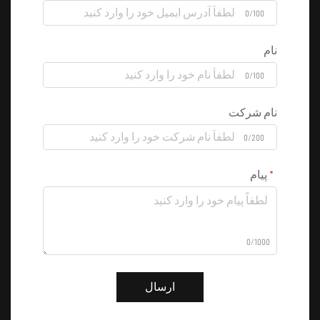
0/100
نام
0/100
نام شرکت
0/200
پیام
0/1000
ارسال