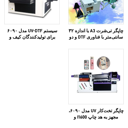
چاپگر تی‌شرت A3 با اندازه ۳۲
سیستم UV-DTF مدل ۶۰۹۰
سانتی‌متر با فناوری DTF و دو
برای تولیدکنندگان کیف و
سر آنالوگ XP600 و سرهای
کیف‌مسافرتی؛ قابلیت چاپ
i1600A1
لوگوی سفارشی، لوکس و
چندکاره، مبتنی بر فناوری
اپسون سه‌بعدی، با کیفیت بالا،
سازگان‌سازی OEM،
پرفروش، تمام‌ظاهری مدل
۶۰۹۰
چاپگر تخت‌کار UV مدل ۶۰۹۰،
مجهز به هد چاپ I1600 و
I3200U، تمام‌در-یک، قابلیت