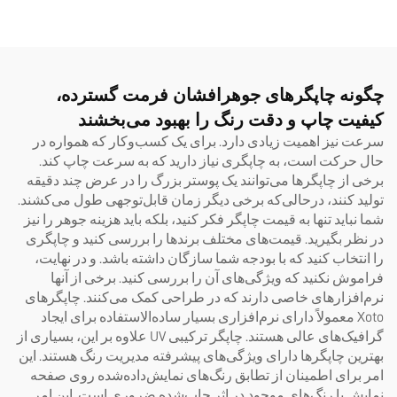
چاپ UV و DTF، فرمت‌های A3
و A2 و پیچ‌دار (Roll)، با ۸ رنگ،
ماشین ساخت برچسب‌های
فوری با فیلم AB، مدل ۶۰۹۰
چگونه چاپگرهای جوهرافشان فرمت گسترده،
کیفیت چاپ و دقت رنگ را بهبود می‌بخشند
سرعت نیز اهمیت زیادی دارد. برای یک کسب‌وکار که همواره در
حال حرکت است، به چاپگری نیاز دارید که به سرعت چاپ کند.
برخی از چاپگرها می‌توانند یک پوستر بزرگ را در عرض چند دقیقه
تولید کنند، درحالی‌که برخی دیگر زمان قابل‌توجهی طول می‌کشند.
شما نباید تنها به قیمت چاپگر فکر کنید، بلکه باید هزینه جوهر را نیز
در نظر بگیرید. قیمت‌های مختلف برندها را بررسی کنید و چاپگری
را انتخاب کنید که با بودجه شما سازگان داشته باشد. و در نهایت،
فراموش نکنید که ویژگی‌های آن را بررسی کنید. برخی از آنها
نرم‌افزارهای خاصی دارند که در طراحی کمک می‌کنند. چاپگرهای
Xoto معمولاً دارای نرم‌افزاری بسیار ساده‌الاستفاده برای ایجاد
گرافیک‌های عالی هستند.
چاپگر ترکیبی UV
علاوه بر این، بسیاری از
بهترین چاپگرها دارای ویژگی‌های پیشرفته مدیریت رنگ هستند. این
امر برای اطمینان از تطابق رنگ‌های نمایش‌داده‌شده روی صفحه
نمایش با رنگ‌های موجود در اثر چاپ‌شده ضروری است. این امر