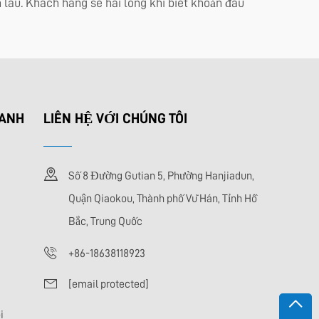
 lâu. Khách hàng sẽ hài lòng khi biết khoản đầu
HANH
LIÊN HỆ VỚI CHÚNG TÔI
Số 8 Đường Gutian 5, Phường Hanjiadun,
Quận Qiaokou, Thành phố Vũ Hán, Tỉnh Hồ
Bắc, Trung Quốc
+86-18638118923
[email protected]
i