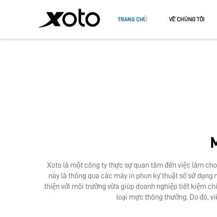
TRANG CHỦ
VỀ CHÚNG TÔI
MÁY IN DTF
MÁY IN U
MÁY IN DTF A3
MÁY IN U
MÁY IN 
M
Xoto là một công ty thực sự quan tâm đến việc làm cho 
này là thông qua các máy in phun kỹ thuật số sử dụng
thiện với môi trường vừa giúp doanh nghiệp tiết kiệm c
loại mực thông thường. Do đó, vi