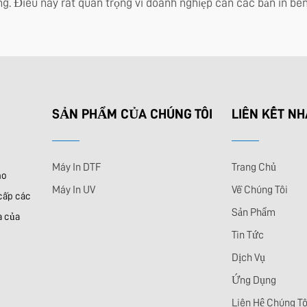
. Điều này rất quan trọng vì doanh nghiệp cần các bản in bền
SẢN PHẨM CỦA CHÚNG TÔI
LIÊN KẾT N
Máy In DTF
Trang Chủ
ho
Máy In UV
Về Chúng Tôi
 cấp các
Sản Phẩm
a của
Tin Tức
Dịch Vụ
Ứng Dụng
Liên Hệ Chúng Tô