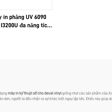
 in phẳng UV 6090
 I3200U đa năng tích
tất cả chức năng: in
 in DTF, khổ A3, A2,
, với màng phim AB
hì và 8 màu cho nhãn
dán
 dụng
máy in kỹ thuật số cho decal vinyl
giống như các sản phẩm của Xoto
nhãn dán, người ta đều nhận ra sự khác biệt ngay lập tức. Điều này giúp d