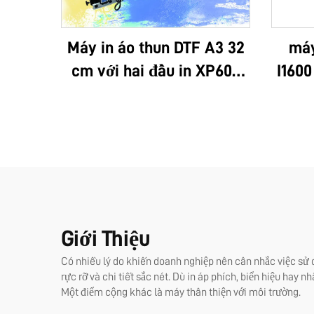
Máy in áo thun DTF A3 32
máy
cm với hai đầu in XP600
I1600
và đầu in i1600A1
hợp 
UV,
cuộn
tức t
Giới Thiệu
Có nhiều lý do khiến doanh nghiệp nên cân nhắc việc sử
rực rỡ và chi tiết sắc nét. Dù in áp phích, biển hiệu hay 
Một điểm cộng khác là máy thân thiện với môi trường.