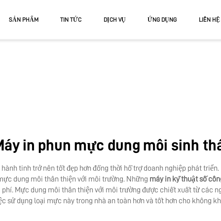
SẢN PHẨM
TIN TỨC
DỊCH VỤ
ỨNG DỤNG
LIÊN HỆ
V
V FLATBED
UV CUỘN VÀ BÀN PHẲNG
áy in phun mực dung môi sinh th
hành tinh trở nên tốt đẹp hơn đồng thời hỗ trợ doanh nghiệp phát triển.
 mực dung môi thân thiện với môi trường. Những
máy in kỹ thuật số cô
hi phí. Mực dung môi thân thiện với môi trường được chiết xuất từ các 
ệc sử dụng loại mực này trong nhà an toàn hơn và tốt hơn cho không khí