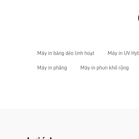
Máy in băng dẻo linh hoạt
Máy in UV Hyb
Máy in phẳng
Máy in phun khổ rộng