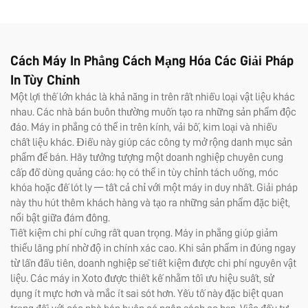
phim AB tức thì và 8 màu
cho nhãn dán
Cách Máy In Phẳng Cách Mạng Hóa Các Giải Pháp
In Tùy Chỉnh
Một lợi thế lớn khác là khả năng in trên rất nhiều loại vật liệu khác
nhau. Các nhà bán buôn thường muốn tạo ra những sản phẩm độc
đáo. Máy in phẳng có thể in trên kính, vải bố, kim loại và nhiều
chất liệu khác. Điều này giúp các công ty mở rộng danh mục sản
phẩm để bán. Hãy tưởng tượng một doanh nghiệp chuyên cung
cấp đồ dùng quảng cáo: họ có thể in tùy chỉnh tách uống, móc
khóa hoặc đế lót ly — tất cả chỉ với một máy in duy nhất. Giải pháp
này thu hút thêm khách hàng và tạo ra những sản phẩm đặc biệt,
nổi bật giữa đám đông.
Tiết kiệm chi phí cũng rất quan trọng. Máy in phẳng giúp giảm
thiểu lãng phí nhờ độ in chính xác cao. Khi sản phẩm in đúng ngay
từ lần đầu tiên, doanh nghiệp sẽ tiết kiệm được chi phí nguyên vật
liệu. Các máy in Xoto được thiết kế nhằm tối ưu hiệu suất, sử
dụng ít mực hơn và mắc ít sai sót hơn. Yếu tố này đặc biệt quan