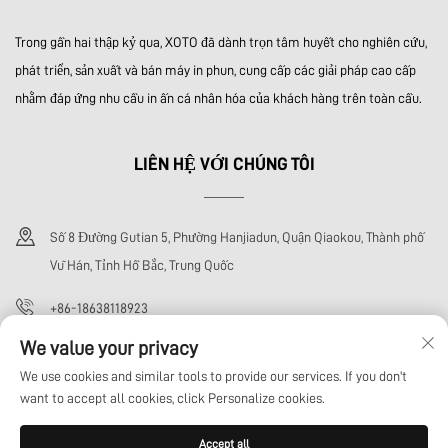
Trong gần hai thập kỷ qua, XOTO đã dành trọn tâm huyết cho nghiên cứu,
phát triển, sản xuất và bán máy in phun, cung cấp các giải pháp cao cấp
nhằm đáp ứng nhu cầu in ấn cá nhân hóa của khách hàng trên toàn cầu.
LIÊN HỆ VỚI CHÚNG TÔI
Số 8 Đường Gutian 5, Phường Hanjiadun, Quận Qiaokou, Thành phố
Vũ Hán, Tỉnh Hồ Bắc, Trung Quốc
+86-18638118923
We value your privacy
[email protected]
We use cookies and similar tools to provide our services. If you don't
want to accept all cookies, click Personalize cookies.
Bản quyền © Công ty TNHH Công nghệ Wuhan Xoto. Tất cả các quyền được
Accept all