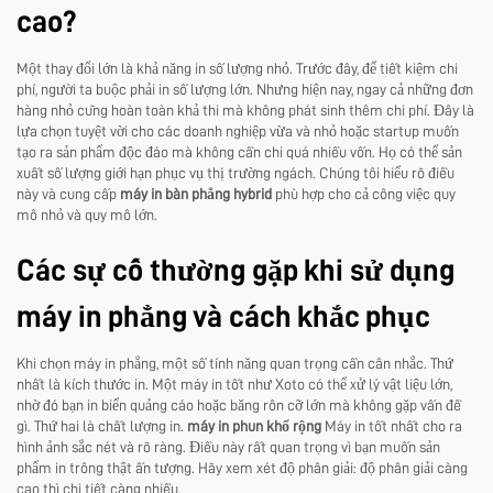
cao?
Một thay đổi lớn là khả năng in số lượng nhỏ. Trước đây, để tiết kiệm chi
phí, người ta buộc phải in số lượng lớn. Nhưng hiện nay, ngay cả những đơn
hàng nhỏ cũng hoàn toàn khả thi mà không phát sinh thêm chi phí. Đây là
lựa chọn tuyệt vời cho các doanh nghiệp vừa và nhỏ hoặc startup muốn
tạo ra sản phẩm độc đáo mà không cần chi quá nhiều vốn. Họ có thể sản
xuất số lượng giới hạn phục vụ thị trường ngách. Chúng tôi hiểu rõ điều
này và cung cấp
máy in bàn phẳng hybrid
phù hợp cho cả công việc quy
mô nhỏ và quy mô lớn.
Các sự cố thường gặp khi sử dụng
máy in phẳng và cách khắc phục
Khi chọn máy in phẳng, một số tính năng quan trọng cần cân nhắc. Thứ
nhất là kích thước in. Một máy in tốt như Xoto có thể xử lý vật liệu lớn,
nhờ đó bạn in biển quảng cáo hoặc băng rôn cỡ lớn mà không gặp vấn đề
gì. Thứ hai là chất lượng in.
máy in phun khổ rộng
Máy in tốt nhất cho ra
hình ảnh sắc nét và rõ ràng. Điều này rất quan trọng vì bạn muốn sản
phẩm in trông thật ấn tượng. Hãy xem xét độ phân giải: độ phân giải càng
cao thì chi tiết càng nhiều.