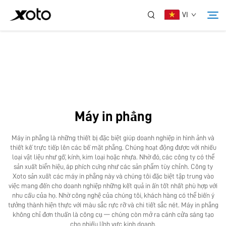
VI
Về Chúng Tôi
Sản Phẩm
Máy in phẳng
Tin Tức
Máy in phẳng là những thiết bị đặc biệt giúp doanh nghiệp in hình ảnh và
thiết kế trực tiếp lên các bề mặt phẳng. Chúng hoạt động được với nhiều
Dịch Vụ
loại vật liệu như gỗ, kính, kim loại hoặc nhựa. Nhờ đó, các công ty có thể
sản xuất biển hiệu, áp phích cũng như các sản phẩm tùy chỉnh. Công ty
Xoto sản xuất các máy in phẳng này và chúng tôi đặc biệt tập trung vào
việc mang đến cho doanh nghiệp những kết quả in ấn tốt nhất phù hợp với
Ứng Dụng
nhu cầu của họ. Nhờ công nghệ của chúng tôi, khách hàng có thể biến ý
tưởng thành hiện thực với màu sắc rực rỡ và chi tiết sắc nét. Máy in phẳng
không chỉ đơn thuần là công cụ — chúng còn mở ra cánh cửa sáng tạo
Liên Hệ Chúng Tôi
cho nhiều lĩnh vực kinh doanh.