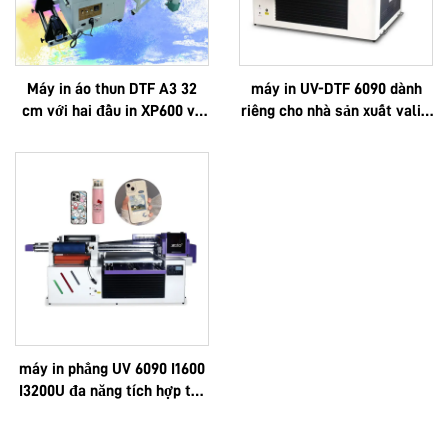
Máy in áo thun DTF A3 32
máy in UV-DTF 6090 dành
cm với hai đầu in XP600 và
riêng cho nhà sản xuất vali –
đầu in i1600A1
in logo theo yêu cầu, cao
cấp, đa chức năng, công
nghệ Epson 3D, chất lượng
cao, sản xuất theo đơn đặt
hàng OEM, bán chạy, toàn bộ
máy kích thước 6090
máy in phẳng UV 6090 I1600
I3200U đa năng tích hợp tất
cả chức năng: in UV, in DTF,
khổ A3, A2, cuộn, với màng