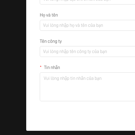
Họ và tên
Tên công ty
Tin nhắn