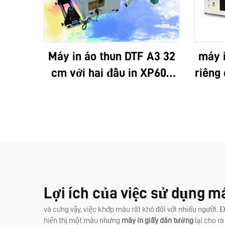
Máy in áo thun DTF A3 32
máy 
cm với hai đầu in XP600
riêng 
và đầu in i1600A1
– in 
cấp,
nghệ 
cao, 
hàng 
bộ m
Lợi ích của việc sử dụng má
và cũng vậy, việc khớp màu rất khó đối với nhiều người. 
hiển thị một màu nhưng
máy in giấy dán tường
lại cho r