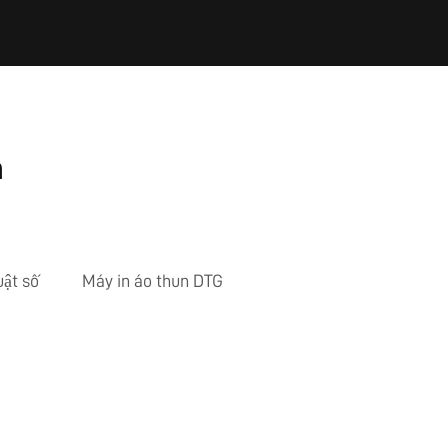
n
uật số
Máy in áo thun DTG