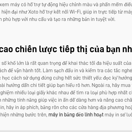
ra xem máy có hỗ trợ tự động hiệu chỉnh màu và phần mềm điều
n hiện đại như Xoto hỗ trợ kết nối Wi-Fi, giúp in trực tiếp từ 
 phù hợp với nhu cầu và tạo ra những bản in tuyệt vời.
 cao chiến lược tiếp thị của bạn n
số khổ lớn là rất quan trọng để khai thác tối đa hiệu suất của 
h để vận hành tốt. Làm sạch đầu in và kiểm tra các tắc nghẽ
c học cách sử dụng đúng cũng hết sức thiết yếu: đọc kỹ hướn
bài hướng dẫn chi tiết giúp bạn hiểu rõ hơn. Ngoài ra, hãy mua 
nghiệm nhiều loại giấy khác nhau để tìm ra loại phù hợp nhất 
ững tính năng giúp việc in ấn dễ dàng hơn và nâng cao chất 
in, hãy in áp phích, băng rôn cho các cửa hàng địa phương ho
 hiện những bước trên,
máy in băng dẻo linh hoạt
máy in sẽ luô