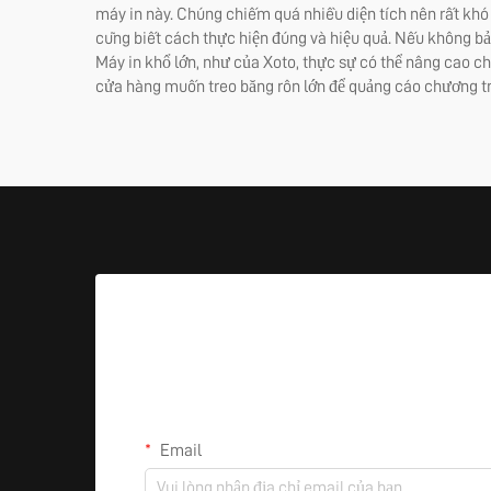
máy in này. Chúng chiếm quá nhiều diện tích nên rất khó 
cũng biết cách thực hiện đúng và hiệu quả. Nếu không bảo
Máy in khổ lớn, như của Xoto, thực sự có thể nâng cao c
cửa hàng muốn treo băng rôn lớn để quảng cáo chương tr
Email