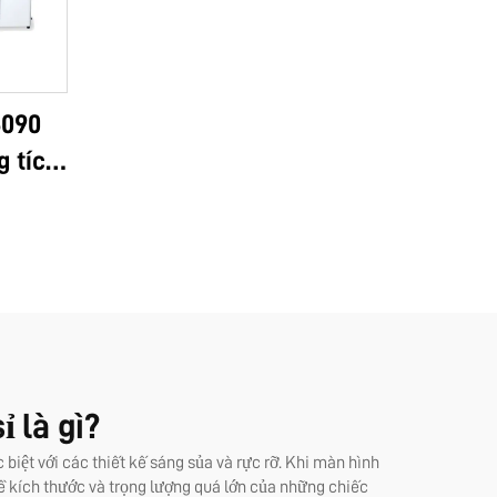
6090
g tích
g: in
 A2,
im AB
o nhãn
 là gì?
biệt với các thiết kế sáng sủa và rực rỡ. Khi màn hình
về kích thước và trọng lượng quá lớn của những chiếc