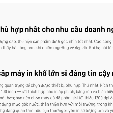
phù hợp nhất cho nhu cầu doanh n
ượng cao, thể hiện sản phẩm dưới góc nhìn tốt nhất. Các công 
hấy hài lòng hơn khi chiêm ngưỡng vẻ đẹp đó. Khi họ hài lòn
p máy in khổ lớn sỉ đáng tin cậy
ng quan trọng để chọn được thiết bị phù hợp. Thứ nhất, kích t
 100 inch — rất thích hợp cho in áp phích, băng rôn và biển hiệ
 nét hơn; bạn nên chọn máy có độ phân giải tối thiểu 1200 dpi để
 dụng mực gốc nước, thân thiện hơn với môi trường; trong k
 cũng đáng quan tâm nếu bạn thường xuyên in số lượng lớn và