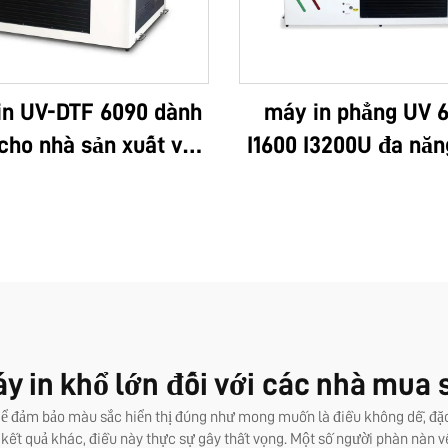
in UV-DTF 6090 dành
máy in phẳng UV 
cho nhà sản xuất vali
I1600 I3200U đa năn
logo theo yêu cầu, cao
hợp tất cả chức năn
 đa chức năng, công
UV, in DTF, khổ A3,
Epson 3D, chất lượng
cuộn, với màng ph
sản xuất theo đơn đặt
tức thì và 8 màu ch
OEM, bán chạy, toàn
dán
áy kích thước 6090
y in khổ lớn đối với các nhà mua sỉ
Để đảm bảo màu sắc hiển thị đúng như mong muốn là điều không dễ, đặc 
a kết quả khác, điều này thực sự gây thất vọng. Một số người phàn nàn 