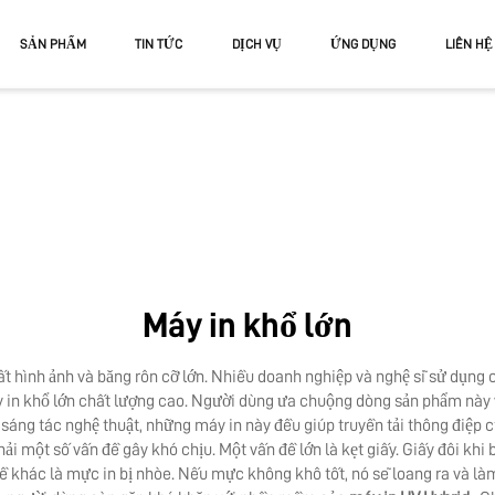
SẢN PHẨM
TIN TỨC
DỊCH VỤ
ỨNG DỤNG
LIÊN HỆ
V
V FLATBED
UV CUỘN VÀ BÀN PHẲNG
Máy in khổ lớn
ất hình ảnh và băng rôn cỡ lớn. Nhiều doanh nghiệp và nghệ sĩ sử dụng 
áy in khổ lớn chất lượng cao. Người dùng ưa chuộng dòng sản phẩm này v
sáng tác nghệ thuật, những máy in này đều giúp truyền tải thông điệp 
 một số vấn đề gây khó chịu. Một vấn đề lớn là kẹt giấy. Giấy đôi khi b
 đề khác là mực in bị nhòe. Nếu mực không khô tốt, nó sẽ loang ra và là