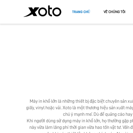
TRANG CHỦ
VỀ CHÚNG TÔI
MÁY IN DTF
MÁY IN U
MÁY IN DTF A3
MÁY IN U
MÁY IN 
Máy in khổ lớn là những thiết bị đặc biệt chuyên sản xu
giấy, vinyl hoặc vải. Xoto là một thương hiệu sản xuất m
chú ý mạnh mẽ. Dù để quảng cáo hay 
Khi người dùng sử dụng máy in khổ lớn, họ thường gặp phải
này vừa làm lãng phí thời gian vừa hao tốn vật tư. Vấn