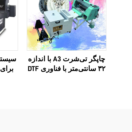
چاپگر تی‌شرت A3 با اندازه
۳۲ سانتی‌متر با فناوری DTF
برای 
و دو سر آنالوگ XP600 و
کیف‌مس
سرهای i1600A1
لوگوی
چندکا
اپسون
پرفرو