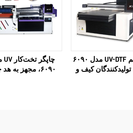
سیستم UV-DTF مدل ۶۰۹۰
چاپگر 
تولیدکنندگان کیف و
۶۰۹۰، مجهز به هد
افرتی؛ قابلیت چاپ
I1600 و I3200U،
 سفارشی، لوکس و
ره، مبتنی بر فناوری
فرمت‌های
 سه‌بعدی، با کیفیت
(Roll)، با ۸ رنگ
بالا، سازگان‌سازی OEM،
ساخت برچسب‌های ف
ش، تمام‌ظاهری مدل
با فیلم AB، مدل ۶۰۹۰