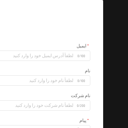
ایمیل
0/100
نام
0/100
نام شرکت
0/200
پیام