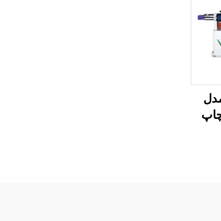
تخت‌کار UV مدل
 چاپ
 تمام‌در-یک،
قابلیت چاپ UV و DTF،
 A3 و A2 و پیچ‌دار
، ماشین
وری