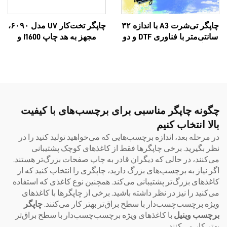
چاپگر تی‌شرت A3 با اندازه ۳۲
چاپگر تخت‌کار UV مدل ۶۰۹۰،
سانتی‌متر با فناوری DTF و دو
مجهز به هد چاپ I1600 و
سر آنالوگ XP600 و سرهای
I3200U، تمام‌در-یک، قابلیت
i1600A1
چاپ UV و DTF، فرمت‌های A3
و A2 و پیچ‌دار (Roll)، با ۸ رنگ،
ماشین ساخت برچسب‌های
فوری با فیلم AB، مدل ۶۰۹۰
چگونه چاپگر مناسبی برای برچسب‌های با کیفیت
بالا انتخاب کنیم
در مرحله بعد، اندازه برچسب‌هایی که می‌خواهید تولید کنید را در
نظر بگیرید. برخی چاپگرها فقط از کاغذهای کوچک پشتیبانی
می‌کنند، در حالی که دیگران قادر به چاپ صفحات بزرگ‌تر هستند.
اگر نیاز به برچسب‌های بزرگ دارید، چاپگری را انتخاب کنید که از
کاغذهای بزرگ‌تر پشتیبانی می‌کند. همچنین نوع کاغذی که استفاده
می‌کنید را نیز در نظر داشته باشید. برخی از چاپگرها با کاغذهای
ویژه برچسب‌چسب‌دار با سطح براق‌تر بهتر کار می‌کنند.
چاپگر
برچسب وینیل
با کاغذهای ویژه برچسب‌چسب‌دار با سطح براق‌تر
بهتر کار می‌کنند.