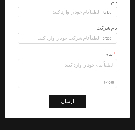
نام
0/100
نام شرکت
0/200
پیام
0/1000
ارسال