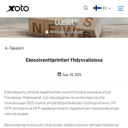
FI
Uutiset
Kotisivu
>
Uutiset
Meistä
Takaisin
Tuotteet
Ekosolventtiprintteri Yhdysvalloissa
Uutiset
Sep 20, 2025
Palvelut
Eventskparty, johtava tapahtumien suunnittelusta vastaava yritys
Floridassa, Yhdysvallat, osti edustajansa rouva Karnian kautta
toukokuussa 2025 meiltä ympäristöystävällisen liuotinprintterin, UV-
Käyttö
DFP-printterin ja DFP-paidanprintterin tapahtumien mainosnäkymien
valmistukseen.
UKK
Rouva Karnia huomautti, että ennen näiden kolmen laitteen hankintaa