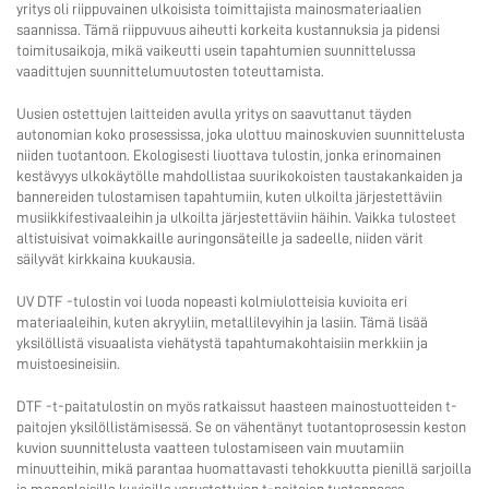
yritys oli riippuvainen ulkoisista toimittajista mainosmateriaalien
saannissa. Tämä riippuvuus aiheutti korkeita kustannuksia ja pidensi
Ota yhteyttä
toimitusaikoja, mikä vaikeutti usein tapahtumien suunnittelussa
vaadittujen suunnittelumuutosten toteuttamista.
Uusien ostettujen laitteiden avulla yritys on saavuttanut täyden
autonomian koko prosessissa, joka ulottuu mainoskuvien suunnittelusta
niiden tuotantoon. Ekologisesti liuottava tulostin, jonka erinomainen
kestävyys ulkokäytölle mahdollistaa suurikokoisten taustakankaiden ja
bannereiden tulostamisen tapahtumiin, kuten ulkoilta järjestettäviin
musiikkifestivaaleihin ja ulkoilta järjestettäviin häihin. Vaikka tulosteet
altistuisivat voimakkaille auringonsäteille ja sadeelle, niiden värit
säilyvät kirkkaina kuukausia.
UV DTF -tulostin voi luoda nopeasti kolmiulotteisia kuvioita eri
materiaaleihin, kuten akryyliin, metallilevyihin ja lasiin. Tämä lisää
yksilöllistä visuaalista viehätystä tapahtumakohtaisiin merkkiin ja
muistoesineisiin.
DTF -t-paitatulostin on myös ratkaissut haasteen mainostuotteiden t-
paitojen yksilöllistämisessä. Se on vähentänyt tuotantoprosessin keston
kuvion suunnittelusta vaatteen tulostamiseen vain muutamiin
minuutteihin, mikä parantaa huomattavasti tehokkuutta pienillä sarjoilla