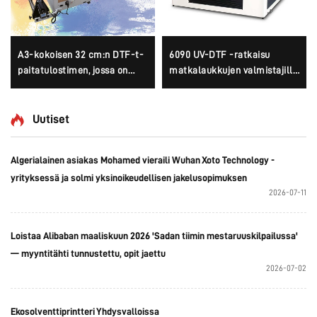
A3-kokoisen 32 cm:n DTF-t-
6090 UV-DTF -ratkaisu
paitatulostimen, jossa on
matkalaukkujen valmistajille
kaksinkertaiset XP600-
– asiakasspesifinen logo,
päätyt ja i1600A1-päätyt
luksustuote, monitoiminen
Epson 3D -laite,
Uutiset
korkealaatuinen OEM-tuote,
suosittu myyntituote, täysin
Algerialainen asiakas Mohamed vieraili Wuhan Xoto Technology -
6090-mallinen
yrityksessä ja solmi yksinoikeudellisen jakelusopimuksen
2026-07-11
Loistaa Alibaban maaliskuun 2026 'Sadan tiimin mestaruuskilpailussa'
— myyntitähti tunnustettu, opit jaettu
2026-07-02
Ekosolventtiprintteri Yhdysvalloissa