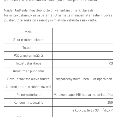
ja monenlaisilla kuvioilla varustettujen t-paitojen tuotannossa.
Näiden laitteiden käyttöönotto on vähentänyt merkittävästi
toimintakustannuksia ja parantanut samalla mainosmateriaalien luovaa
joustavuutta, mikä on saanut yksimielistä kehuuta asiakkailta.
Malli
Suurin tulostuskoko
Tulostin
Päätyyppien määrä
Tulostustarkkuus
720/1
Tulostimen puhdistus
Sovellettavissa oleva muste
Ympäristöystävällinen liuotinperäinen m
Alustan korkeus säädettävissä
Painomateriaali
Valokuvapaperi/liimaava materiaali/kang
Koneen mitat/paino
2500 ×
4 kulkua: 16,8 / 30 m²/h, XP60