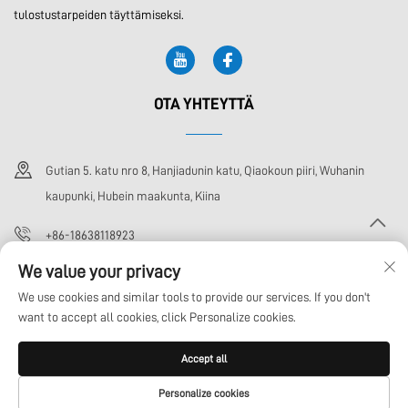
tulostustarpeiden täyttämiseksi.
OTA YHTEYTTÄ
Gutian 5. katu nro 8, Hanjiadunin katu, Qiaokoun piiri, Wuhanin
kaupunki, Hubein maakunta, Kiina
+86-18638118923
We value your privacy
[email protected]
We use cookies and similar tools to provide our services. If you don't
want to accept all cookies, click Personalize cookies.
Tekijänoikeus © Wuhan Xoto Technology Co., Ltd. Kaikki oikeudet pidätetään
Accept all
Tietosuojakäytäntö
BLOGI
Personalize cookies