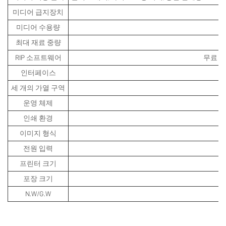
미디어 급지장치
미디어 수용량
최대 재료 중량
RIP 소프트웨어
무료 메
인터페이스
세 개의 가열 구역
운영 체제
인쇄 환경
이미지 형식
전원 입력
A
프린터 크기
포장 크기
N.W/G.W