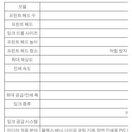
모델
프린트 헤드 수
프린트 헤드
잉크 드롭 사이즈
프린트 헤드 높이
프린트 헤드 청소
막힘 방지 플
최대 해상도
인쇄 속도
최대 공급/인쇄 폭
잉크 종류
에
잉크 공급 시스템
미디어 적용 분야
플렉스 배너, 나이프 코팅 기재, 양면 인쇄용 PVC 배