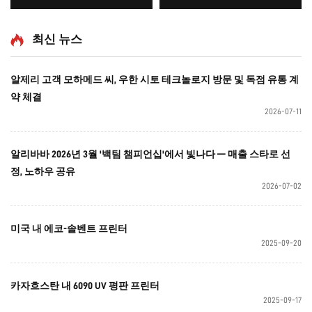
헤드 탑재
능 에프슨 3D 고품질 OEM 제
품, 인기 급상승, 완전한 6090
최신 뉴스
알제리 고객 모하메드 씨, 우한 시토 테크놀로지 방문 및 독점 유통 계
약 체결
2026-07-11
알리바바 2026년 3월 '백팀 챔피언십'에서 빛나다 — 매출 스타로 선
정, 노하우 공유
2026-07-02
미국 내 에코-솔벤트 프린터
2025-09-20
카자흐스탄 내 6090 UV 평판 프린터
2025-09-17