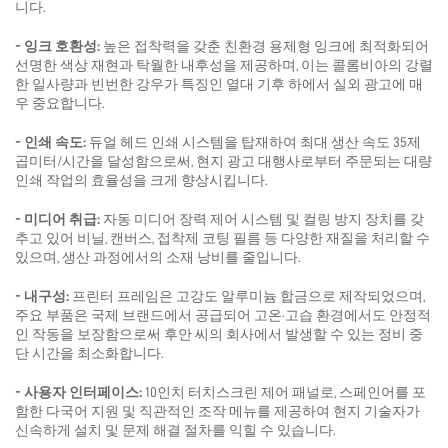
니다.
- 잉크 호환성:
높은 접착력을 갖춘 친환경 용제형 잉크에 최적화되어
선명한 색상 재현과 탁월한 내후성을 제공하며, 이는 콜롬비아의 강렬
한 일사량과 빈번한 강우가 특징인 열대 기후 하에서 실외 광고에 매
우 중요합니다.
- 인쇄 속도:
듀얼 헤드 인쇄 시스템을 탑재하여 최대 생산 속도 35제
곱미터/시간을 달성함으로써, 현지 광고 대행사로부터 주문되는 대량
인쇄 작업의 효율성을 크게 향상시킵니다.
- 미디어 취급:
자동 미디어 장력 제어 시스템 및 컬링 방지 장치를 갖
추고 있어 비닐, 캔버스, 접착제 코팅 필름 등 다양한 재질을 처리할 수
있으며, 생산 과정에서의 소재 낭비를 줄입니다.
- 내구성:
프린터 프레임은 고강도 알루미늄 합금으로 제작되었으며,
주요 부품은 국제 브랜드에서 공급되어 고온·고습 환경에서도 안정적
인 작동을 보장함으로써 후안 씨의 회사에서 발생할 수 있는 정비 중
단 시간을 최소화합니다.
- 사용자 인터페이스:
10인치 터치스크린 제어 패널로, 스페인어를 포
함한 다국어 지원 및 직관적인 조작 메뉴를 제공하여 현지 기술자가
신속하게 설치 및 문제 해결 절차를 익힐 수 있습니다.