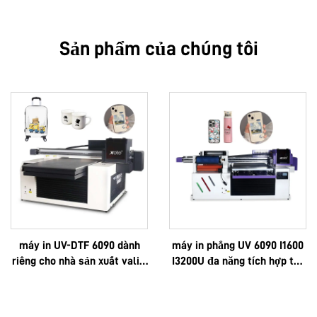
Sản phẩm của chúng tôi
máy in UV-DTF 6090 dành
máy in phẳng UV 6090 I1600
riêng cho nhà sản xuất vali –
I3200U đa năng tích hợp tất
in logo theo yêu cầu, cao
cả chức năng: in UV, in DTF,
cấp, đa chức năng, công
khổ A3, A2, cuộn, với màng
nghệ Epson 3D, chất lượng
phim AB tức thì và 8 màu