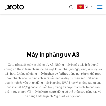
VI
Về Chúng Tôi
Sản Phẩm
Máy in phẳng uv A3
Tin Tức
Xoto sản xuất máy in phẳng UV A3. Những máy in này đặc biệt ở chỗ
chúng có thể in trên nhiều loại bề mặt khác nhau, như gỗ, kính, kim loại và
Dịch Vụ
cả nhựa. Chúng sử dụng
máy in phun uv flatbed
công nghệ làm khô mực
cực nhanh, nhờ đó hình ảnh in ra sắc nét và đầy đủ màu sắc. Rất nhiều
doanh nghiệp yêu thích dòng máy in phẳng UV A3 này vì chúng tạo ra các
bản in chất lượng cao cho biển hiệu, trang trí hoặc thậm chí là các sản
Ứng Dụng
phẩm tùy chỉnh. Với máy in Xoto, người dùng có thể thỏa sức sáng tạo và
dễ dàng thực hiện những thiết kế độc đáo.
Liên Hệ Chúng Tôi