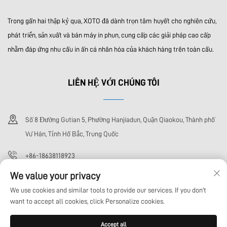
Trong gần hai thập kỷ qua, XOTO đã dành trọn tâm huyết cho nghiên cứu,
phát triển, sản xuất và bán máy in phun, cung cấp các giải pháp cao cấp
nhằm đáp ứng nhu cầu in ấn cá nhân hóa của khách hàng trên toàn cầu.
LIÊN HỆ VỚI CHÚNG TÔI
Số 8 Đường Gutian 5, Phường Hanjiadun, Quận Qiaokou, Thành phố
Vũ Hán, Tỉnh Hồ Bắc, Trung Quốc
+86-18638118923
We value your privacy
[email protected]
We use cookies and similar tools to provide our services. If you don't
want to accept all cookies, click Personalize cookies.
Bản quyền © Công ty TNHH Công nghệ Wuhan Xoto. Tất cả các quyền được
Accept all