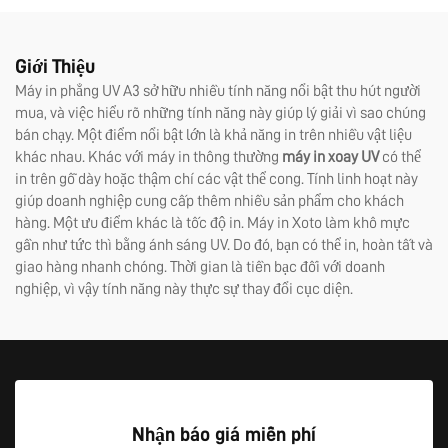
cao, sản xuất theo đơn đặt
cho nhãn dán
hàng OEM, bán chạy, toàn bộ
máy kích thước 6090
Giới Thiệu
Máy in phẳng UV A3 sở hữu nhiều tính năng nổi bật thu hút người
mua, và việc hiểu rõ những tính năng này giúp lý giải vì sao chúng
bán chạy. Một điểm nổi bật lớn là khả năng in trên nhiều vật liệu
khác nhau. Khác với máy in thông thường
máy in xoay UV
có thể
in trên gỗ dày hoặc thậm chí các vật thể cong. Tính linh hoạt này
giúp doanh nghiệp cung cấp thêm nhiều sản phẩm cho khách
hàng. Một ưu điểm khác là tốc độ in. Máy in Xoto làm khô mực
gần như tức thì bằng ánh sáng UV. Do đó, bạn có thể in, hoàn tất và
giao hàng nhanh chóng. Thời gian là tiền bạc đối với doanh
nghiệp, vì vậy tính năng này thực sự thay đổi cục diện.
Nhận báo giá miễn phí